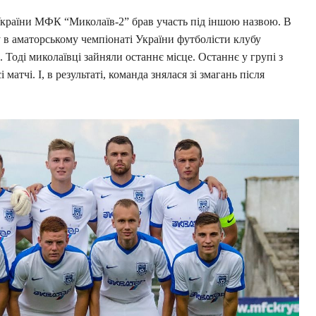
 України МФК “Миколаїв-2” брав участь під іншою назвою. В
му в аматорському чемпіонаті України футболісти клубу
Тоді миколаївці зайняли останнє місце. Останнє у групі з
атчі. І, в результаті, команда знялася зі змагань після