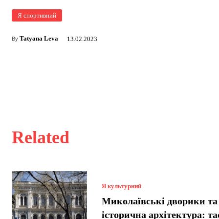
Я спортивний
Tatyana Leva
13.02.2023
By
Related
Я культурний
Миколаївські дворики та
історична архітектура: т