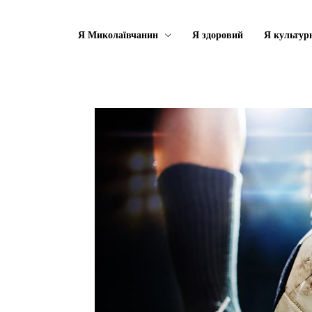
Я Миколаївчанин
Я здоровий
Я культур