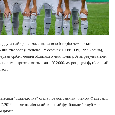
 друга найкраща команда за всю історію чемпіонатів
 ФК “Колос” (Степове). У сезонах 1998/1999, 1999 (осінь),
ував срібні медалі обласного чемпіонату. А за результатами
ронзовими призерами змагань. У 2000-му році цей футбольний
асті.
олаївська “Торпедочка” стала повноправним членом Федерації
17-2019 рр. миколаївський жіночий футбольний клуб мав
-Оріон”.