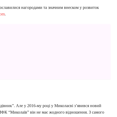
 прославилися нагородами та значним внеском у розвиток
com
.
івник”. Але у 2016-му році у Миколаєві з’явився новий
МФК “Миколаїв” він не має жодного відношення. З самого