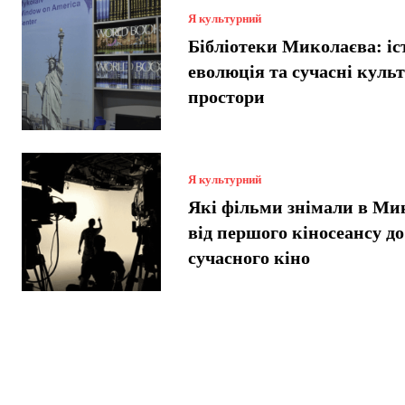
Я культурний
Бібліотеки Миколаєва: іст
еволюція та сучасні куль
простори
Я культурний
Які фільми знімали в Ми
від першого кіносеансу до
сучасного кіно