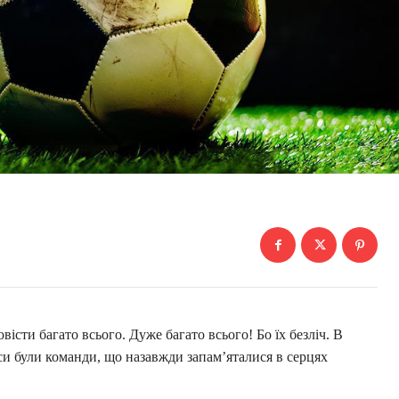
сти багато всього. Дуже багато всього! Бо їх безліч. В
си були команди, що назавжди запам’яталися в серцях