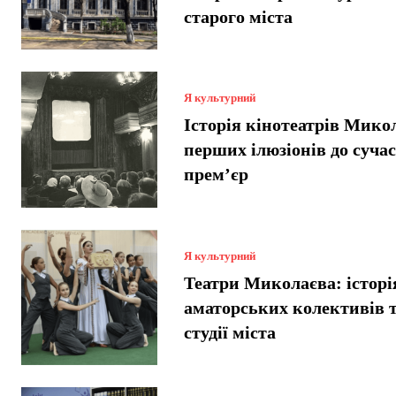
старого міста
Я культурний
Історія кінотеатрів Микол
перших ілюзіонів до суча
прем’єр
Я культурний
Театри Миколаєва: історі
аматорських колективів т
студії міста