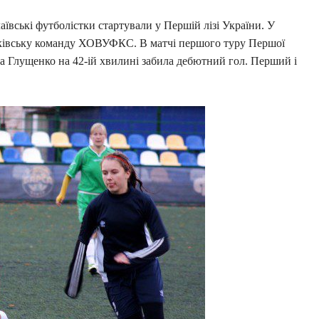
аївські футболістки стартували у Першій лізі України. У
харківську команду ХОВУФКС. В матчі першого туру Першої
на Глущенко на 42-ій хвилині забила дебютний гол. Перший і