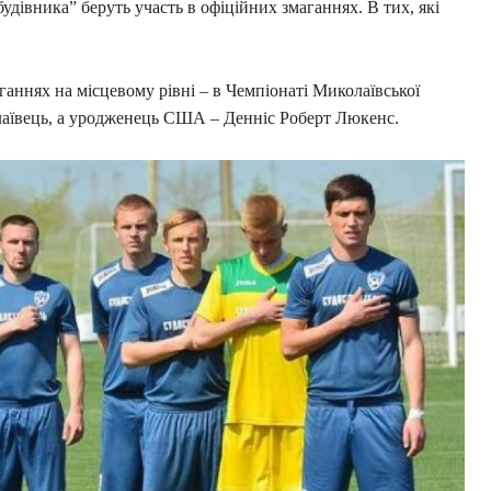
удівника” беруть участь в офіційних змаганнях. В тих, які
ганнях на місцевому рівні – в Чемпіонаті Миколаївської
олаївець, а уродженець США – Денніс Роберт Люкенс.