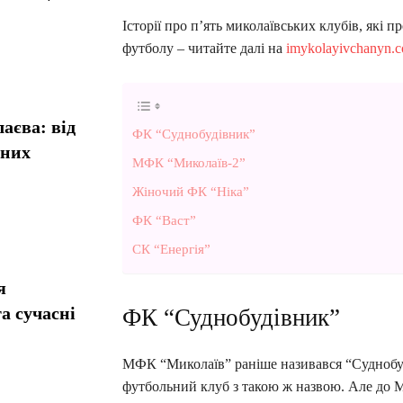
Історії про п’ять миколаївських клубів, які
футболу – читайте далі на
imykolayivchanyn.
аєва: від
ФК “Суднобудівник”
сних
МФК “Миколаїв-2”
Жіночий ФК “Ніка”
ФК “Васт”
СК “Енергія”
я
а сучасні
ФК “Суднобудівник”
МФК “Миколаїв” раніше називався “Суднобуд
футбольний клуб з такою ж назвою. Але до 