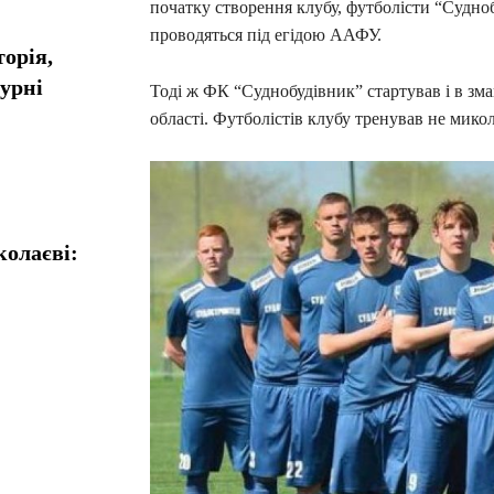
початку створення клубу, футболісти “Судноб
проводяться під егідою ААФУ.
орія,
турні
Тоді ж ФК “Суднобудівник” стартував і в зма
області. Футболістів клубу тренував не мик
колаєві: