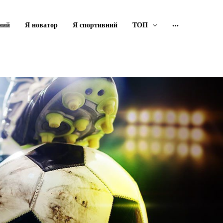
ний
Я новатор
Я спортивний
ТОП