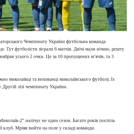
маторського Чемпіонату України футбольна команда
е. Тут футболісти зіграли 6 матчів. Двічі мали нічию, решту
набрав усього 2 очки. Це за 10 пропущених м’ячів, та 3
но миколаївці та вихованці миколаївського футболу. Із
 Другій лізі чемпіонату України.
иколаїв-2” налічує не один сезон. Багато років поспіль
й клуб. Мріяв вийти на поле у складі команди.