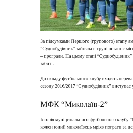
За підсумками Першого (групового) етапу а
“Суднобудівник” зайняла в групі останнє місц
– програли. На цьому етапі “Суднобудівник” 
забиті.
До складу футбольного клубу входять переваж
сезону 2016/2017 “Суднобудівник” виступає у
МФК “Миколаїв-2”
Історія муніципального футбольного клубу “М
кожен юний миколаївець мріяв пограти за це