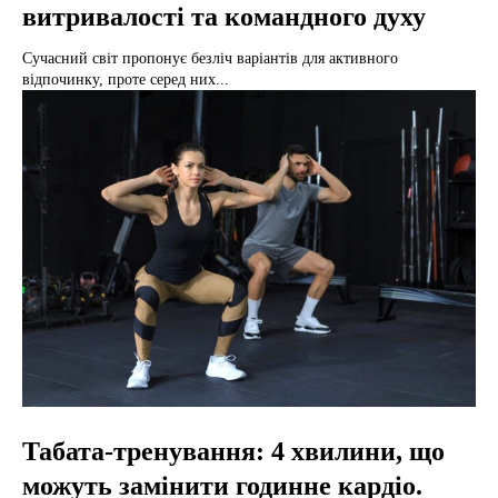
витривалості та командного духу
Сучасний світ пропонує безліч варіантів для активного
відпочинку, проте серед них...
Табата-тренування: 4 хвилини, що
можуть замінити годинне кардіо.