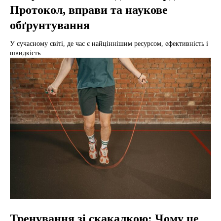
Протокол, вправи та наукове
обґрунтування
У сучасному світі, де час є найціннішим ресурсом, ефективність і
швидкість...
Тренування зі скакалкою: Чому це