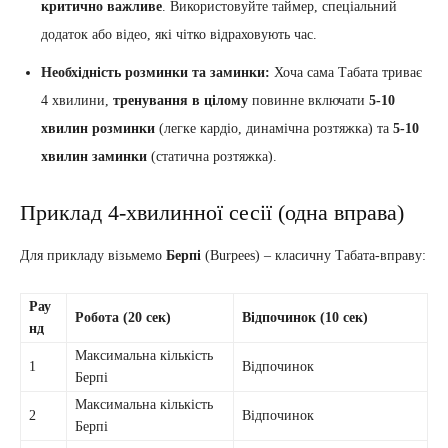
критично важливе
. Використовуйте таймер, спеціальний
додаток або відео, які чітко відраховують час.
Необхідність розминки та заминки:
Хоча сама Табата триває
4 хвилини,
тренування в цілому
повинне включати
5-10
хвилин розминки
(легке кардіо, динамічна розтяжка) та
5-10
хвилин заминки
(статична розтяжка).
Приклад 4-хвилинної сесії (одна вправа)
Для прикладу візьмемо
Берпі
(Burpees) – класичну Табата-вправу:
Рау
Робота (20 сек)
Відпочинок (10 сек)
нд
Максимальна кількість
1
Відпочинок
Берпі
Максимальна кількість
2
Відпочинок
Берпі