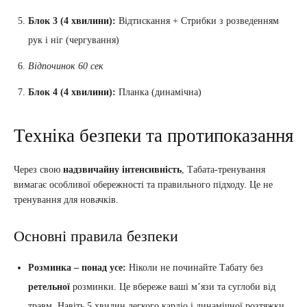
Блок 3 (4 хвилини):
Відтискання + Стрибки з розведенням
рук і ніг (чергування)
Відпочинок 60 сек
Блок 4 (4 хвилини):
Планка (динамічна)
Техніка безпеки та протипоказання
Через свою
надзвичайну інтенсивність
, Табата-тренування
вимагає особливої обережності та правильного підходу. Це не
тренування для новачків.
Основні правила безпеки
Розминка – понад усе:
Ніколи не починайте Табату без
ретельної
розминки. Це вбереже ваші м’язи та суглоби від
травм. Навіть 5 хвилин легкого кардіо і динамічної розтяжки