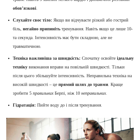
обов’язкові
.
Слухайте своє тіло:
Якщо ви відчуваєте різкий або гострий
біль,
негайно припиніть
тренування. Навіть якщо це лише 10-
та секунда. Інтенсивність має бути складною, але не
травматичною.
Техніка важливіша за швидкість:
Спочатку освойте
ідеальну
техніку
виконання вправи на повільній швидкості. Тільки
після цього збільшуйте інтенсивність. Неправильна техніка на
високій швидкості – це
прямий шлях до травми
. Краще
зробити 5
правильних
Берпі, ніж 10
неправильних
.
Гідратація:
Пийте воду до і після тренування.