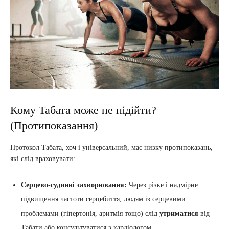
Кому Табата може не підійти?
(Протипоказання)
Протокол Табата, хоч і універсальний, має низку протипоказань,
які слід враховувати:
Серцево-судинні захворювання:
Через різке і надмірне
підвищення частоти серцебиття, людям із серцевими
проблемами (гіпертонія, аритмія тощо) слід
утриматися
від
Табати або консультуватися з кардіологом.