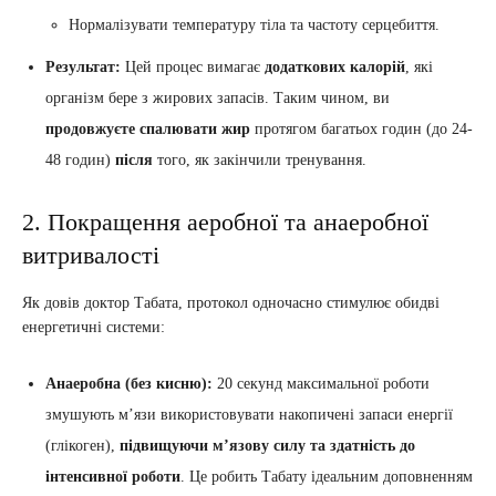
Нормалізувати температуру тіла та частоту серцебиття.
Результат:
Цей процес вимагає
додаткових калорій
, які
організм бере з жирових запасів. Таким чином, ви
продовжуєте спалювати жир
протягом багатьох годин (до 24-
48 годин)
після
того, як закінчили тренування.
2. Покращення аеробної та анаеробної
витривалості
Як довів доктор Табата, протокол одночасно стимулює обидві
енергетичні системи:
Анаеробна (без кисню):
20 секунд максимальної роботи
змушують м’язи використовувати накопичені запаси енергії
(глікоген),
підвищуючи м’язову силу та здатність до
інтенсивної роботи
. Це робить Табату ідеальним доповненням