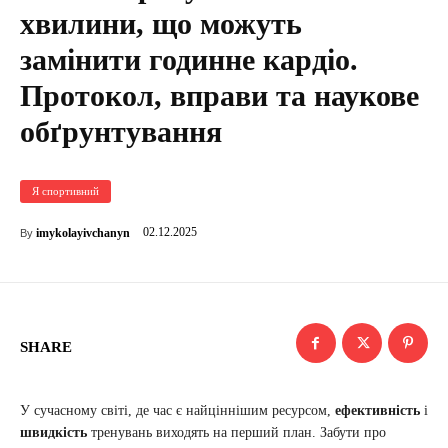
хвилини, що можуть
замінити годинне кардіо.
Протокол, вправи та наукове
обґрунтування
Я спортивний
02.12.2025
imykolayivchanyn
By
SHARE
У сучасному світі, де час є найціннішим ресурсом,
ефективність
і
швидкість
тренувань виходять на перший план. Забути про