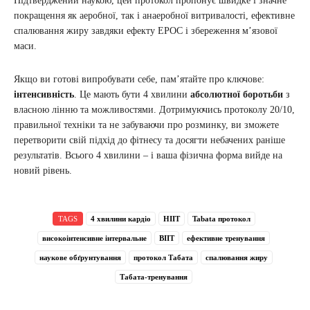
Підтверджений наукою, цей протокол пропонує швидке і значне
покращення як аеробної, так і анаеробної витривалості, ефективне
спалювання жиру завдяки ефекту EPOC і збереження м’язової
маси.
Якщо ви готові випробувати себе, пам’ятайте про ключове:
інтенсивність
. Це мають бути 4 хвилини
абсолютної боротьби
з
власною лінню та можливостями. Дотримуючись протоколу 20/10,
правильної техніки та не забуваючи про розминку, ви зможете
перетворити свій підхід до фітнесу та досягти небачених раніше
результатів. Всього 4 хвилини – і ваша фізична форма вийде на
новий рівень.
TAGS
4 хвилини кардіо
HIIT
Tabata протокол
високоінтенсивне інтервальне
ВІІТ
ефективне тренування
наукове обґрунтування
протокол Табата
спалювання жиру
Табата-тренування