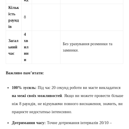
Кільк
ість
8
раунд
ів
4
Загал
хв
Без урахування розминки та
ьний
ил
заминки.
час
ин
и
Важливо пам’ятати:
100% зусиль:
Під час 20 секунд роботи ви маєте викладатися
на межі своїх можливостей
. Якщо ви можете провести більше
ніж 8 раундів, не відчуваючи повного виснаження, значить, ви
працюєте недостатньо інтенсивно.
Дотримання часу:
Точне дотримання інтервалів 20/10 –