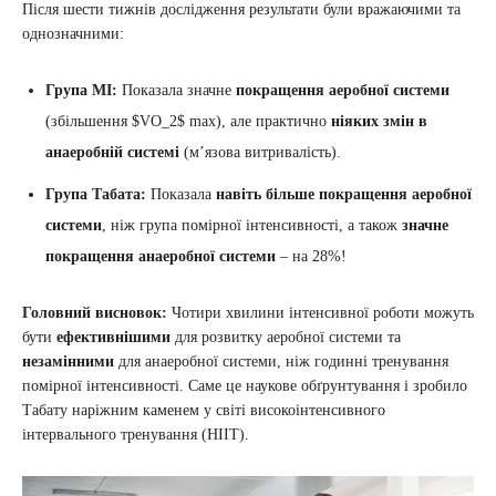
Після шести тижнів дослідження результати були вражаючими та
однозначними:
Група МІ:
Показала значне
покращення аеробної системи
(збільшення $VO_2$ max), але практично
ніяких змін в
анаеробній системі
(м’язова витривалість).
Група Табата:
Показала
навіть більше покращення аеробної
системи
, ніж група помірної інтенсивності, а також
значне
покращення анаеробної системи
– на 28%!
Головний висновок:
Чотири хвилини інтенсивної роботи можуть
бути
ефективнішими
для розвитку аеробної системи та
незамінними
для анаеробної системи, ніж годинні тренування
помірної інтенсивності. Саме це наукове обґрунтування і зробило
Табату наріжним каменем у світі високоінтенсивного
інтервального тренування (HIIT).