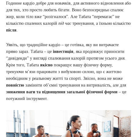
Годинне кардіо добре для новачків, для активного відновлення або
для тих, хто просто любить бігати. Воно безпосередньо спалює
жир, коли тіло вже “розігналося”. Але Табата “перемагає” не
кількістю спалених калорій
під час
тренування, а їхньою кількістю
після
.
Уявіть, що традиційне кардіо – це готівка, яку ви витрачаєте
прямо зараз. Табата – це
інвестиція
, яка продовжує приносити
“дивіденди” у вигляді спалювання калорій протягом усього дня.
Крім того, Табата
якісно
покращує вашу фізичну форму,
тренуючи м’язи працювати з вибуховою силою, що є життєво
необхідним у реальному житті та спорті. Звісно, вона не може
повністю
замінити об’ємні тренування на витривалість, але для
зниження ваги та підвищення загальної фізичної форми
– це
потужний інструмент.