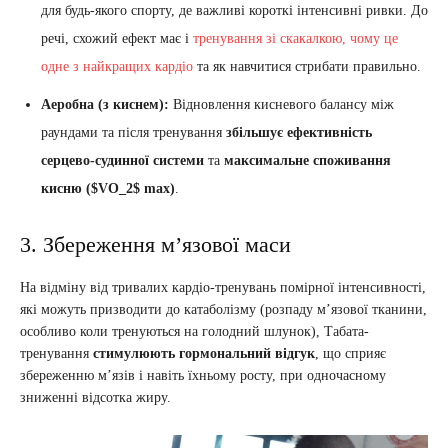
для будь-якого спорту, де важливі короткі інтенсивні ривки. До
речі, схожий ефект має і
тренування зі скакалкою, чому це
одне з найкращих кардіо
та як навчитися стрибати правильно.
Аеробна (з киснем):
Відновлення кисневого балансу між
раундами та після тренування
збільшує ефективність
серцево-судинної системи
та
максимальне споживання
кисню ($VO_2$ max)
.
3. Збереження м’язової маси
На відміну від тривалих кардіо-тренувань помірної інтенсивності,
які можуть призводити до катаболізму (розпаду м’язової тканини,
особливо коли тренуються на голодний шлунок), Табата-
тренування
стимулюють гормональний відгук
, що сприяє
збереженню м’язів і навіть їхньому росту, при одночасному
зниженні відсотка жиру.