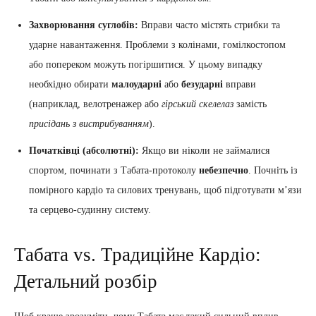
Захворювання суглобів:
Вправи часто містять стрибки та
ударне навантаження. Проблеми з колінами, гомілкостопом
або попереком можуть погіршитися. У цьому випадку
необхідно обирати
малоударні
або
безударні
вправи
(наприклад, велотренажер або
гірський скелелаз
замість
присідань з вистрибуванням
).
Початківці (абсолютні):
Якщо ви ніколи не займалися
спортом, починати з Табата-протоколу
небезпечно
. Почніть із
помірного кардіо та силових тренувань, щоб підготувати м’язи
та серцево-судинну систему.
Табата vs. Традиційне Кардіо:
Детальний розбір