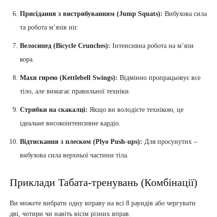
Присідання з вистрибуванням (Jump Squats):
Вибухова сила
та робота м’язів ніг.
Велосипед (Bicycle Crunches):
Інтенсивна робота на м’язи
кора.
Махи гирею (Kettlebell Swings):
Відмінно пропрацьовує все
тіло, але вимагає правильної техніки.
Стрибки на скакалці:
Якщо ви володієте технікою, це
ідеальне високоінтенсивне кардіо.
Відтискання з плеском (Plyo Push-ups):
Для просунутих –
вибухова сила верхньої частини тіла.
Приклади Табата-тренувань (Комбінації)
Ви можете вибрати одну вправу на всі 8 раундів або чергувати
дві, чотири чи навіть вісім різних вправ.