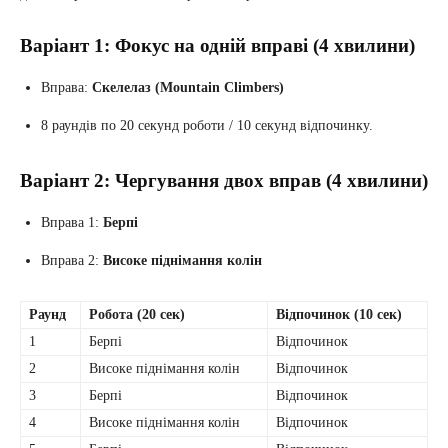
Варіант 1: Фокус на одній вправі (4 хвилини)
Вправа:
Скелелаз (Mountain Climbers)
8 раундів по 20 секунд роботи / 10 секунд відпочинку.
Варіант 2: Чергування двох вправ (4 хвилини)
Вправа 1:
Берпі
Вправа 2:
Високе піднімання колін
Раунд
Робота (20 сек)
Відпочинок (10 сек)
1
Берпі
Відпочинок
2
Високе піднімання колін
Відпочинок
3
Берпі
Відпочинок
4
Високе піднімання колін
Відпочинок