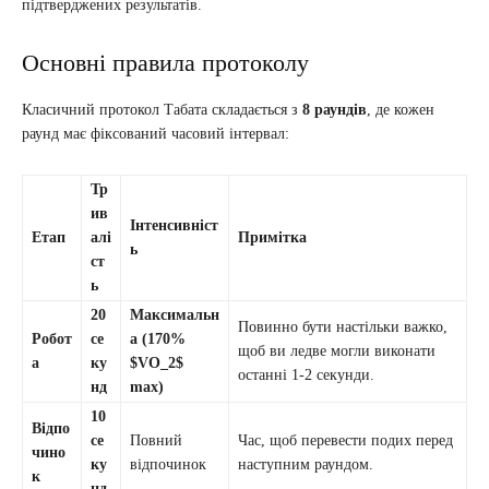
підтверджених результатів.
Основні правила протоколу
Класичний протокол Табата складається з
8 раундів
, де кожен
раунд має фіксований часовий інтервал:
Тр
ив
Інтенсивніст
Етап
алі
Примітка
ь
ст
ь
20
Максимальн
Повинно бути настільки важко,
Робот
се
а (170%
щоб ви ледве могли виконати
а
ку
$VO_2$
останні 1-2 секунди.
нд
max)
10
Відпо
се
Повний
Час, щоб перевести подих перед
чино
ку
відпочинок
наступним раундом.
к
нд