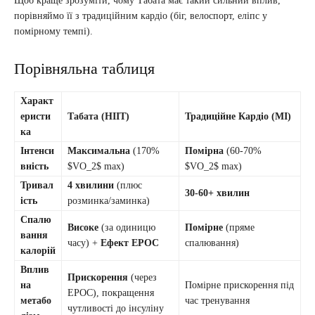
Щоб краще зрозуміти, чому Табата має такий сильний вплив,
порівняймо її з традиційним кардіо (біг, велоспорт, еліпс у
помірному темпі).
Порівняльна таблиця
Характ
еристи
Табата (HIIT)
Традиційне Кардіо (МІ)
ка
Інтенси
Максимальна
(170%
Помірна
(60-70%
вність
$VO_2$ max)
$VO_2$ max)
Тривал
4 хвилини
(плюс
30-60+ хвилин
ість
розминка/заминка)
Спалю
Високе
(за одиницю
Помірне
(пряме
вання
часу) +
Ефект EPOC
спалювання)
калорій
Вплив
Прискорення
(через
на
Помірне прискорення під
EPOC), покращення
метабо
час тренування
чутливості до інсуліну