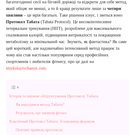
багатогодинні сесії на біговій доріжці та відкрити для себе метод,
який обіцяє не менші, а то й кращі результати лише за
чотири
хвилини
– це мрія багатьох. Таке рішення існує, і зветься воно
Протокол Табата
(Tabata Protocol). Це високоінтенсивне
інтервальне тренування (HIIT), розроблене для максимального
спалювання калорій, підвищення витривалості та покращення
метаболізму за мінімальний час. Звучить, як фантастика? Як саме
цей короткий, але надзвичайно інтенсивний метод працює та
чому він став настільки популярним серед професійних
спортсменів і любителів фітнесу, про це далі на
imykolayivchanyn.com
.
Історія та наукове обґрунтування Протоколу Табата
Як народився метод Табата?
Результати, що змінили фітнес
Класичний Протокол Табата: 4-хвилинна формула
Основні правила протоколу