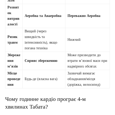
лізм
Розвит
ок
Аеробна та Анаеробна
Переважно Аеробна
витрив
алості
Вищий (через
Ризик
швидкість та
Нижчий
травм
інтенсивність), якщо
погана техніка
Збереже
Може призводити до
ння
Сприяє збереженню
втрати м’язової маси при
м’язів
надмірних обсягах
Місце
Зазвичай вимагає
проведе
Будь-де (власна вага)
обладнання/місця
ння
(доріжка, велосипед)
Чому годинне кардіо програє 4-м
хвилинах Табата?