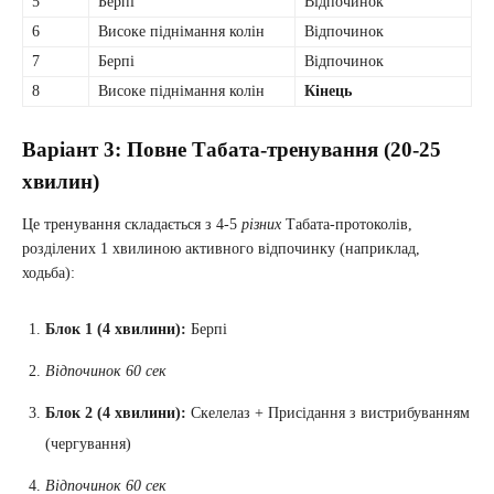
5
Берпі
Відпочинок
6
Високе піднімання колін
Відпочинок
7
Берпі
Відпочинок
8
Високе піднімання колін
Кінець
Варіант 3: Повне Табата-тренування (20-25
хвилин)
Це тренування складається з 4-5
різних
Табата-протоколів,
розділених 1 хвилиною активного відпочинку (наприклад,
ходьба):
Блок 1 (4 хвилини):
Берпі
Відпочинок 60 сек
Блок 2 (4 хвилини):
Скелелаз + Присідання з вистрибуванням
(чергування)
Відпочинок 60 сек