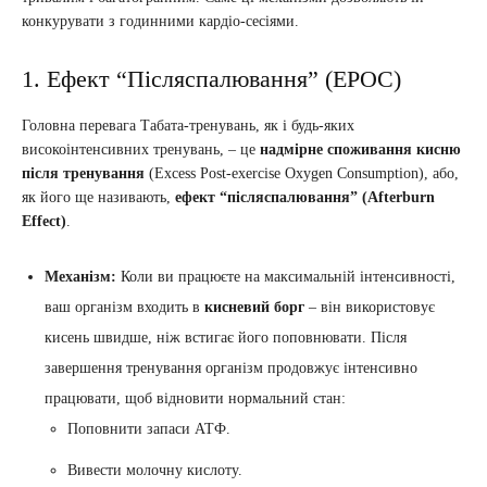
конкурувати з годинними кардіо-сесіями.
1. Ефект “Післяспалювання” (EPOC)
Головна перевага Табата-тренувань, як і будь-яких
високоінтенсивних тренувань, – це
надмірне споживання кисню
після тренування
(Excess Post-exercise Oxygen Consumption), або,
як його ще називають,
ефект “післяспалювання” (Afterburn
Effect)
.
Механізм:
Коли ви працюєте на максимальній інтенсивності,
ваш організм входить в
кисневий борг
– він використовує
кисень швидше, ніж встигає його поповнювати. Після
завершення тренування організм продовжує інтенсивно
працювати, щоб відновити нормальний стан:
Поповнити запаси АТФ.
Вивести молочну кислоту.