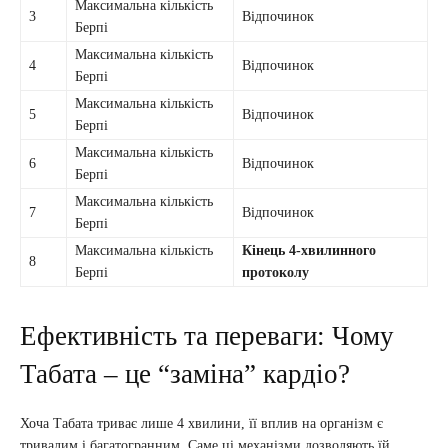
Максимальна кількість
3
Відпочинок
Берпі
Максимальна кількість
4
Відпочинок
Берпі
Максимальна кількість
5
Відпочинок
Берпі
Максимальна кількість
6
Відпочинок
Берпі
Максимальна кількість
7
Відпочинок
Берпі
Максимальна кількість
Кінець 4-хвилинного
8
Берпі
протоколу
Ефективність та переваги: Чому
Табата – це “заміна” кардіо?
Хоча Табата триває лише 4 хвилини, її вплив на організм є
тривалим і багатогранним. Саме ці механізми дозволяють їй