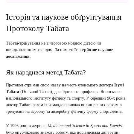
Історія та наукове обґрунтування
Протоколу Табата
Табата-тренування не є черговою модною дієтою чи
швидкоплинним трендом. За ним стоїть
серйозне наукове
дослідження
.
Як народився метод Табата?
Протокол отримав свою назву на честь японського доктора
Ізумі
Табата
(Dr. Izumi Tabata), дослідника та професора Японського
національного інституту фітнесу та спорту. У середині 90-х років
доктор Табата разом із командою вивчав вплив різних режимів
тренувань на аеробну та анаеробну фізичну форму спортсменів.
У 1996 році в журналі
Medicine and Science in Sports and Exercise
було опубліковано знакову роботу, яка порівнювала дві групи