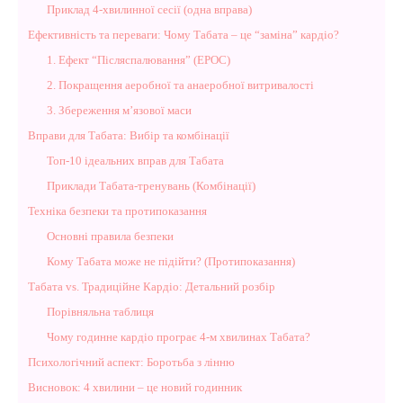
Приклад 4-хвилинної сесії (одна вправа)
Ефективність та переваги: Чому Табата – це “заміна” кардіо?
1. Ефект “Післяспалювання” (EPOC)
2. Покращення аеробної та анаеробної витривалості
3. Збереження м’язової маси
Вправи для Табата: Вибір та комбінації
Топ-10 ідеальних вправ для Табата
Приклади Табата-тренувань (Комбінації)
Техніка безпеки та протипоказання
Основні правила безпеки
Кому Табата може не підійти? (Протипоказання)
Табата vs. Традиційне Кардіо: Детальний розбір
Порівняльна таблиця
Чому годинне кардіо програє 4-м хвилинах Табата?
Психологічний аспект: Боротьба з лінню
Висновок: 4 хвилини – це новий годинник