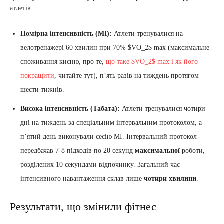
атлетів:
Помірна інтенсивність (МІ):
Атлети тренувалися на
велотренажері 60 хвилин при 70% $VO_2$ max (максимальне
споживання кисню, про те,
що таке $VO_2$ max і як його
покращити
, читайте тут), п’ять разів на тиждень протягом
шести тижнів.
Висока інтенсивність (Табата):
Атлети тренувалися чотири
дні на тиждень за спеціальним інтервальним протоколом, а
п’ятий день виконували сесію МІ. Інтервальний протокол
передбачав 7-8 підходів по 20 секунд
максимальної
роботи,
розділених 10 секундами відпочинку. Загальний час
інтенсивного навантаження склав лише
чотири хвилини
.
Результати, що змінили фітнес