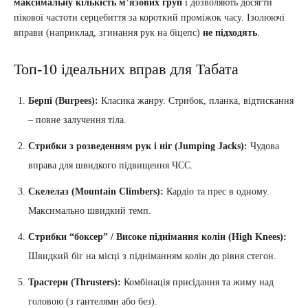
максимальну кількість м’язових груп
і дозволяють досягти
пікової частоти серцебиття за короткий проміжок часу. Ізолюючі
вправи (наприклад, згинання рук на біцепс)
не підходять
.
Топ-10 ідеальних вправ для Табата
Берпі (Burpees):
Класика жанру. Стрибок, планка, відтискання
– повне залучення тіла.
Стрибки з розведенням рук і ніг (Jumping Jacks):
Чудова
вправа для швидкого підвищення ЧСС.
Скелелаз (Mountain Climbers):
Кардіо та прес в одному.
Максимально швидкий темп.
Стрибки “боксер” / Високе піднімання колін (High Knees):
Швидкий біг на місці з підніманням колін до рівня стегон.
Трастери (Thrusters):
Комбінація присідання та жиму над
головою (з гантелями або без).