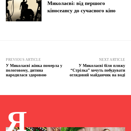
Миколаєві: від першого
кіносеансу до сучасного кіно
PREVIOUS ARTICLE
NEXT ARTICLE
У Миколаєві жінка померла у
У Миколаєві біля пляжу
пологовому, дитина
“Стрілка” хочуть побудувати
народилася здоровою
оглядовий майданчик на воді
Я