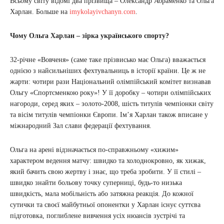
Всьому світу відомі два прізвища – Олександр Абраменко та Ольга
Харлан. Больше на
imykolayivchanyn.com
.
Чому Ольга Харлан – зірка українського спорту?
32-річне «Вовченя» (саме таке прізвисько має Ольга) вважається
однією з найсильніших фехтувальниць в історії країни. Це ж не
жарти: чотири рази Національний олімпійський комітет визнавав
Ольгу «Спортсменкою року»! У її доробку – чотири олімпійських
нагороди, серед яких – золото-2008, шість титулів чемпіонки світу
та вісім титулів чемпіонки Європи. Ім’я Харлан також вписане у
міжнародний Зал слави федерації фехтування.
Ольга на арені відзначається по-справжньому «хижим»
характером ведення матчу: швидко та холоднокровно, як хижак,
який бачить свою жертву і знає, що треба зробити. У її стилі –
швидко знайти больову точку суперниці, будь-то низька
швидкість, мала мобільність або затяжна реакція. До кожної
сутички та своєї майбутньої опонентки у Харлан існує суттєва
підготовка, поглиблене вивчення усіх нюансів зустрічі та