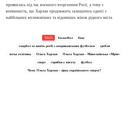
проявилась під час воєнного вторгнення Росії, а тому є
впевненість, що Харлан продовжить залишатись однієї з
найбільших впливовіших та відоміших жінок рідного міста.
TAGS
баскетбол
бокс
гандбол та навіть регбі з американським футболом
гребля
легка атлетика
Ольга Харлан
Ольга Харлан – Миколаївська «Мрія»
спорт
стрибки у висоту
футбол
Чому Ольга Харлан – зірка українського спорту?