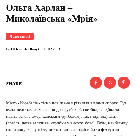
Ольга Харлан –
Миколаївська «Мрія»
Я спортивний
10.02.2023
Oleksandr Oliinyk
By
SHARE
Місто «Корабелів» тісно пов’язане з різними видами спорту. Тут
культивуються як масові види (футбол, баскетбол, гандбол та
навіть регбі з американським футболом), так і індивідуальні
(гребля, легка атлетика, стрибки у висоту, бокс). Втім, найбільшу
спортивну славу місту все ж принесли фрістайл та фехтування.