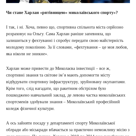
Чи стане Харлан «рятівницею» миколаївського спорту»?
І так, і ні. Хоча, певно що, спортивна спільнота міста серйозно
розраховує на Ольгу. Сама Харлан раніше запевняла, що
залишиться у фехтуванні і спробує передати свою майстерність
молодому поколінню. За її словами, «фехтування – це моя любов,
яка ніколи не зникне».
Харлан може привести до Миколаєва інвестиції – все ж,
спортивні звання та світове ім’я мають допомогти місту
відбудувати спортивну інфраструктуру, зруйновану окупантами.
Крім того, слід нагадати, що ракетним обстрілом було
пошкоджено навчальний заклад, де левова частка миколаївських
спортсменів здобували знання – Миколаївський професійний
коледж фізичної культури.
А ось зайняти посаду у департаменті спорту Миколаївської
облради або міськради вбачається за практично неможливу місію з