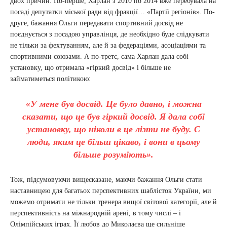
двох причин. По-перше, Харлан з 2010 по 2014 вже перебувала на
посаді депутатки міської ради від фракції… «Партії регіонів». По-
друге, бажання Ольги передавати спортивний досвід не
поєднується з посадою управлінця, де необхідно буде слідкувати
не тільки за фехтуванням, але й за федераціями, асоціаціями та
спортивними союзами. А по-третє, сама Харлан дала собі
установку, що отримала «гіркий досвід» і більше не
займатиметься політикою:
«У мене був досвід. Це було давно, і можна
сказати, що це був гіркий досвід. Я дала собі
установку, що ніколи в це лізти не буду. Є
люди, яким це більш цікаво, і вони в цьому
більше розуміють».
Тож, підсумовуючи вищесказане, маючи бажання Ольги стати
наставницею для багатьох перспективних шаблісток України, ми
можемо отримати не тільки тренера вищої світової категорії, але й
перспективність на міжнародній арені, в тому числі – і
Олімпійських іграх. Її любов до Миколаєва ще сильніше