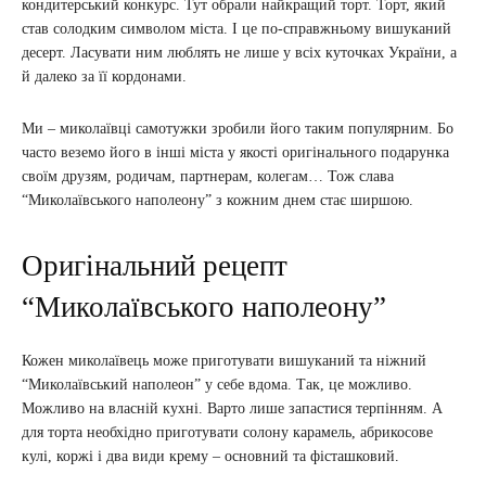
кондитерський конкурс. Тут обрали найкращий торт. Торт, який
став солодким символом міста. І це по-справжньому вишуканий
десерт. Ласувати ним люблять не лише у всіх куточках України, а
й далеко за її кордонами.
Ми – миколаївці самотужки зробили його таким популярним. Бо
часто веземо його в інші міста у якості оригінального подарунка
своїм друзям, родичам, партнерам, колегам… Тож слава
“Миколаївського наполеону” з кожним днем стає ширшою.
Оригінальний рецепт
“Миколаївського наполеону”
Кожен миколаївець може приготувати вишуканий та ніжний
“Миколаївський наполеон” у себе вдома. Так, це можливо.
Можливо на власній кухні. Варто лише запастися терпінням. А
для торта необхідно приготувати солону карамель, абрикосове
кулі, коржі і два види крему – основний та фісташковий.