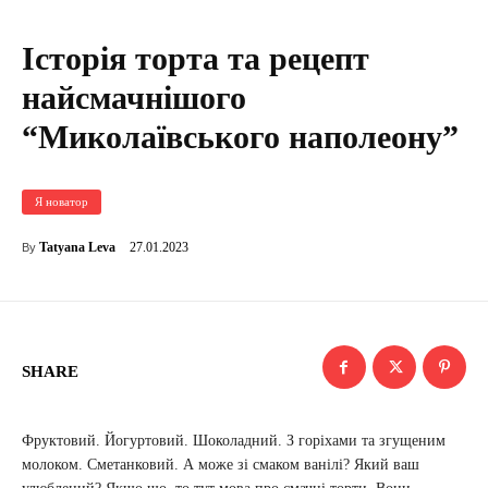
Історія торта та рецепт
найсмачнішого
“Миколаївського наполеону”
Я новатор
27.01.2023
Tatyana Leva
By
SHARE
Фруктовий. Йогуртовий. Шоколадний. З горіхами та згущеним
молоком. Сметанковий. А може зі смаком ванілі? Який ваш