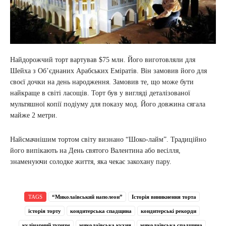
Найдорожчий торт вартував $75 млн. Його виготовляли для
Шейха з Об’єднаних Арабських Еміратів. Він замовив його для
своєї дочки на день народження. Замовив те, що може бути
найкраще в світі ласощів. Торт був у вигляді деталізованої
мультяшної копії подіуму для показу мод. Його довжина сягала
майже 2 метри.
Найсмачнішим тортом світу визнано “Шоко-лайм”. Традиційно
його випікають на День святого Валентина або весілля,
знаменуючи солодке життя, яка чекає закохану пару.
TAGS
“Миколаївський наполеон”
Історія виникнення торта
історія торту
кондитерська спадщина
кондитерські рекорди
кулінарний туризм
миколаївська кухня
миколаївська спадщина