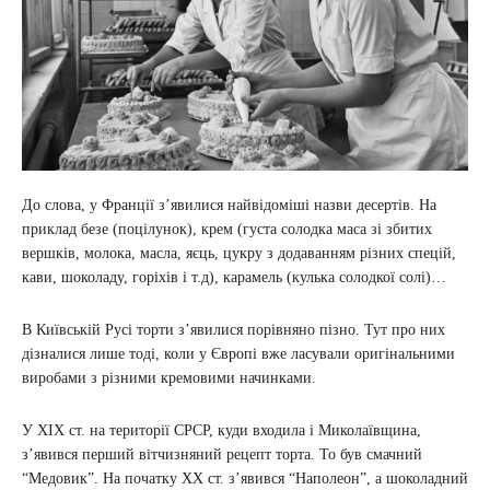
До слова, у Франції з’явилися найвідоміші назви десертів. На
приклад безе (поцілунок), крем (густа солодка маса зі збитих
вершків, молока, масла, яєць, цукру з додаванням різних спецій,
кави, шоколаду, горіхів і т.д), карамель (кулька солодкої солі)…
В Київській Русі торти з’явилися порівняно пізно. Тут про них
дізналися лише тоді, коли у Європі вже ласували оригінальними
виробами з різними кремовими начинками.
У ХІХ ст. на території СРСР, куди входила і Миколаївщина,
з’явився перший вітчизняний рецепт торта. То був смачний
“Медовик”. На початку XX ст. з’явився “Наполеон”, а шоколадний