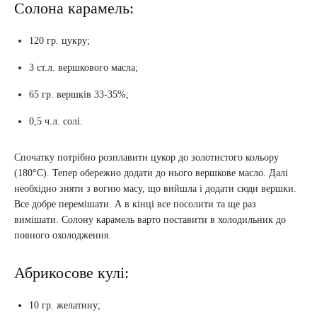
Солона карамель:
120 гр. цукру;
3 ст.л. вершкового масла;
65 гр. вершків 33-35%;
0,5 ч.л. солі.
Спочатку потрібно розплавити цукор до золотистого кольору
(180°C). Тепер обережно додати до нього вершкове масло. Далі
необхідно зняти з вогню масу, що вийшла і додати сюди вершки.
Все добре перемішати. А в кінці все посолити та ще раз
вимішати. Солону карамель варто поставити в холодильник до
повного охолодження.
Абрикосове кулі:
10 гр. желатину;