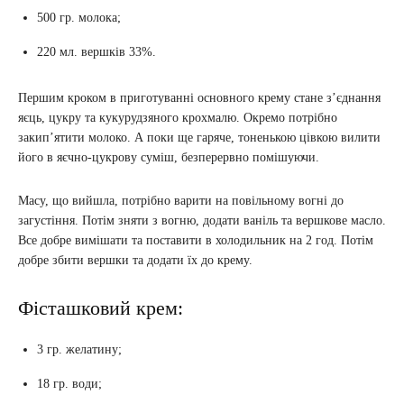
500 гр. молока;
220 мл. вершків 33%.
Першим кроком в приготуванні основного крему стане з’єднання
яєць, цукру та кукурудзяного крохмалю. Окремо потрібно
закип’ятити молоко. А поки ще гаряче, тоненькою цівкою вилити
його в яєчно-цукрову суміш, безперервно помішуючи.
Масу, що вийшла, потрібно варити на повільному вогні до
загустіння. Потім зняти з вогню, додати ваніль та вершкове масло.
Все добре вимішати та поставити в холодильник на 2 год. Потім
добре збити вершки та додати їх до крему.
Фісташковий крем:
3 гр. желатину;
18 гр. води;