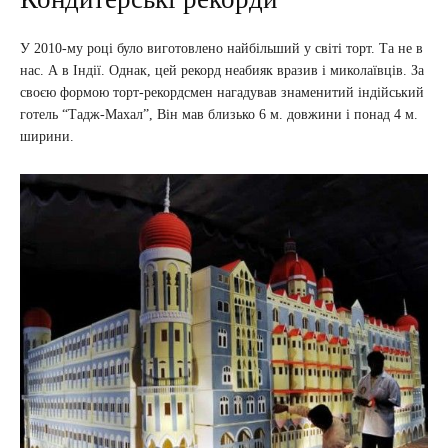
У 2010-му році було виготовлено найбільший у світі торт. Та не в
нас. А в Індії. Однак, цей рекорд неабияк вразив і миколаївців. За
своєю формою торт-рекордсмен нагадував знаменитий індійський
готель “Тадж-Махал”, Він мав близько 6 м. довжини і понад 4 м.
ширини.