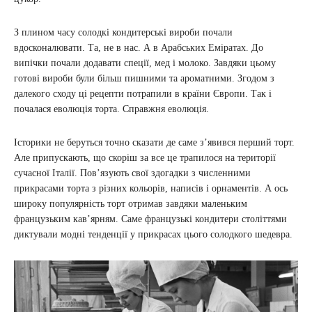
З плином часу солодкі кондитерські вироби почали
вдосконалювати. Та, не в нас. А в Арабських Еміратах. До
випічки почали додавати спеції, мед і молоко. Завдяки цьому
готові вироби були більш пишними та ароматними. Згодом з
далекого сходу ці рецепти потрапили в країни Європи. Так і
почалася еволюція торта. Справжня еволюція.
Історики не беруться точно сказати де саме з’явився перший торт.
Але припускають, що скоріш за все це трапилося на території
сучасної Італії. Пов’язують свої здогадки з численними
прикрасами торта з різних кольорів, написів і орнаментів. А ось
широку популярність торт отримав завдяки маленьким
французьким кав’ярням. Саме французькі кондитери століттями
диктували модні тенденції у прикрасах цього солодкого шедевра.