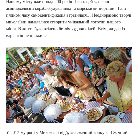
Нашому місту вже понад 200 років. І весь цей час воно
асоціювалося з кораблебудуванням та морськими портами. Та, з
плином часу самоідентифікація втратилася… Неодноразово творчі
миколаївці намагалися створити унікальний логотип нашого
міста. В життя було втілено безліч чудових ідей. Втім, жоден із
варіантів не прижився.
У 2017-му році у Миколаєві відбувся смачний конкурс. Смачний