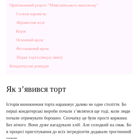
Оригінальний рецепт “Миколаївського наполеону”
Солона карамель:
Абрикосове кулі:
Корж:
Основний крем:
Фісташковий крем:
Збірка торта (зверху вниз):
Кондитерські рекорди
Як з’явився торт
Історія виникнення торта нараховує далеко не одне століття. Бо
перші кондитерські вироби почали з’являтися ще тоді, коли люди
почали отримувати борошно. Спочатку це були прості коржики.
Без нічого. Вони дуже нагадували хліб. Але солодкий на смак. Бо
в процесі приготування до всіх інгредієнтів додавали тростинний
цукор.