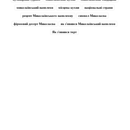
миколаївський наполеон
місцева кухня
національні страви
рецепт Миколаївського наполеону
символ Миколаєва
фірмовий десерт Миколаєва
як з'явився Миколаївський наполеон
Як з'явився торт