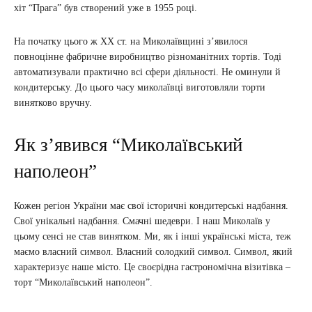
хіт “Прага” був створений уже в 1955 році.
На початку цього ж ХХ ст. на Миколаївщині з’явилося
повноцінне фабричне виробництво різноманітних тортів. Тоді
автоматизували практично всі сфери діяльності. Не оминули й
кондитерську. До цього часу миколаївці виготовляли торти
винятково вручну.
Як з’явився “Миколаївський
наполеон”
Кожен регіон України має свої історичні кондитерські надбання.
Свої унікальні надбання. Смачні шедеври. І наш Миколаїв у
цьому сенсі не став винятком. Ми, як і інші українські міста, теж
маємо власний символ. Власний солодкий символ. Символ, який
характеризує наше місто. Це своєрідна гастрономічна візитівка –
торт “Миколаївський наполеон”.