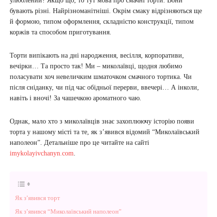
улюблений? Якщо що, то тут мова про смачні торти. Вони
бувають різні. Найрізноманітніші. Окрім смаку відрізняються ще
й формою, типом оформлення, складністю конструкції, типом
коржів та способом приготування.
Торти випікають на дні народження, весілля, корпоративи,
вечірки… Та просто так! Ми – миколаївці, щодня любимо
поласувати хоч невеличким шматочком смачного тортика. Чи
після сніданку, чи під час обідньої перерви, ввечері… А інколи,
навіть і вночі! За чашечкою ароматного чаю.
Однак, мало хто з миколаївців знає захоплюючу історію появи
торта у нашому місті та те, як з’явився відомий “Миколаївський
наполеон”. Детальніше про це читайте на сайті
imykolayivchanyn.com
.
Як з’явився торт
Як з’явився “Миколаївський наполеон”