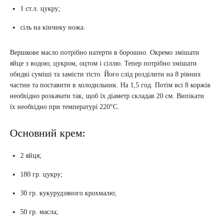
1 ст.л. цукру;
сіль на кінчику ножа.
Вершкове масло потрібно натерти в борошно. Окремо змішати
яйце з водою, цукром, оцтом і сіллю. Тепер потрібно змішати
обидві суміші та замісти тісто. Його слід розділити на 8 рівних
частин та поставити в холодильник. На 1,5 год. Потім всі 8 коржів
необхідно розкачати так, щоб їх діаметр складав 20 см. Випікати
їх необхідно при температурі 220°C.
Основний крем:
2 яйця;
180 гр. цукру;
30 гр. кукурудзяного крохмалю;
50 гр. масла;