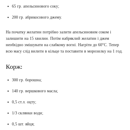
65 гр. апельсинового соку;
200 гр. абрикосового джему.
На початку желатин потрібно залити апельсиновим соком і
залишити на 15 хвилин. Потім набряклий желатин і джем
необхідно змішувати на слабкому вогні. Нагріти до 60°C. Тепер
всю масу слід вилити в кільце та поставити в морозилку на 1 год.
Корж:
300 гр. борошна;
140 гр. вершкового масла;
0,5 ст.л. оцту;
1/3 склянки води;
0,5 шт. яйця;