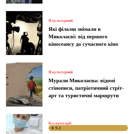
Я культурний
Які фільми знімали в
Миколаєві: від першого
кіносеансу до сучасного кіно
Я культурний
Мурали Миколаєва: відомі
стінописи, патріотичний стріт-
арт та туристичні маршрути
Без категорії
★ 9.3