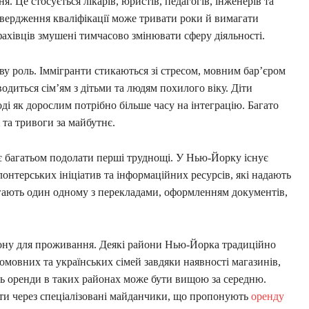
 Це стосується лікарів, юристів, педагогів, інженерів та
вердження кваліфікації може тривати роки й вимагати
фахівців змушені тимчасово змінювати сферу діяльності.
ву роль. Іммігранти стикаються зі стресом, мовним бар’єром
одиться сім’ям з дітьми та людям похилого віку. Діти
і як дорослим потрібно більше часу на інтеграцію. Багато
 та тривоги за майбутнє.
є багатьом подолати перші труднощі. У Нью-Йорку існує
лонтерських ініціатив та інформаційних ресурсів, які надають
ають один одному з перекладами, оформленням документів,
йону для проживання. Деякі райони Нью-Йорка традиційно
мовних та українських сімей завдяки наявності магазинів,
сть оренди в таких районах може бути вищою за середню.
нти через спеціалізовані майданчики, що пропонують
оренду