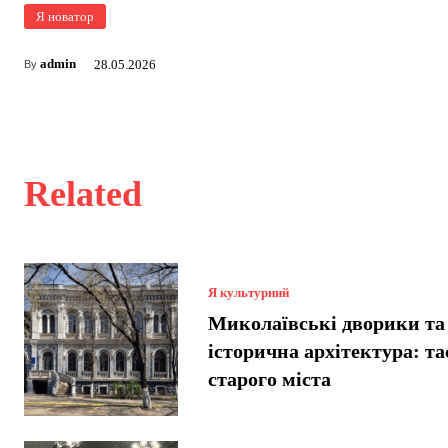
Я новатор
admin
28.05.2026
By
Related
Я культурний
Миколаївські дворики та
історична архітектура: т
старого міста