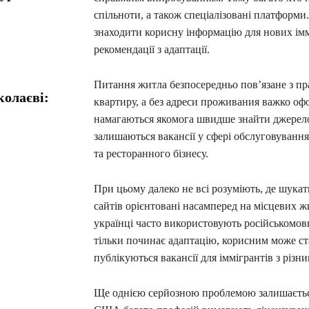
спільноти, а також спеціалізовані платформи
знаходити корисну інформацію для нових імм
рекомендації з адаптації.
Питання житла безпосередньо пов’язане з пр
колаєві:
квартиру, а без адреси проживания важко офо
намагаються якомога швидше знайти джерело
залишаються вакансії у сфері обслуговування,
та ресторанного бізнесу.
При цьому далеко не всі розуміють, де шукат
сайтів орієнтовані насамперед на місцевих ж
українці часто використовують російськомовн
тільки починає адаптацію, корисним може ст
публікуються вакансії для іммігрантів з різн
Ще однією серйозною проблемою залишається