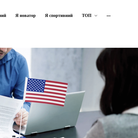
ний
Я новатор
Я спортивний
ТОП