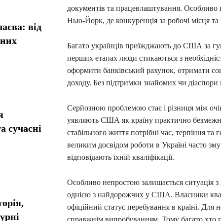
документів та працевлаштування. Особливо г
Нью-Йорк, де конкуренція за робочі місця т
аєва: від
сних
Багато українців приїжджають до США за гу
перших етапах люди стикаються з необхідніс
оформити банківський рахунок, отримати со
доходу. Без підтримки знайомих чи діаспори
Серйозною проблемою стає і різниця між очік
я
уявляють США як країну практично безмежни
а сучасні
стабільного життя потрібні час, терпіння та 
великим досвідом роботи в Україні часто зму
відповідають їхній кваліфікації.
Особливо непростою залишається ситуація з
однією з найдорожчих у США. Власники квар
орія,
офіційний статус перебування в країні. Для
турні
справжнім випробуванням. Тому багато хто п