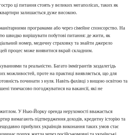
остро ці питання стоять у великих мегаполісах, таких як
а квартири залишається дуже високою.
манітарними програмами або через сімейне спонсорство. На
тю швидко вирішувати побутові питання: де жити, як
ціальний номер, медичну страховку та знайти джерело
 цей процес може виявитися вкрай складним.
уваннями та реальністю. Багато іммігрантів заздалегідь
х можливостей, проте на практиці виявляється, що для
готовність починати з нуля. Навіть фахівці з вищою освітою та
шені тимчасово погоджуватися на вакансії, які не
 житлом. У Нью-Йорку оренда нерухомості вважається
тир вимагають підтвердження доходів, кредитну історію та
 нещодавно прибулих українців виконання таких умов стає
очинає пошук житла через російськомовні та українські