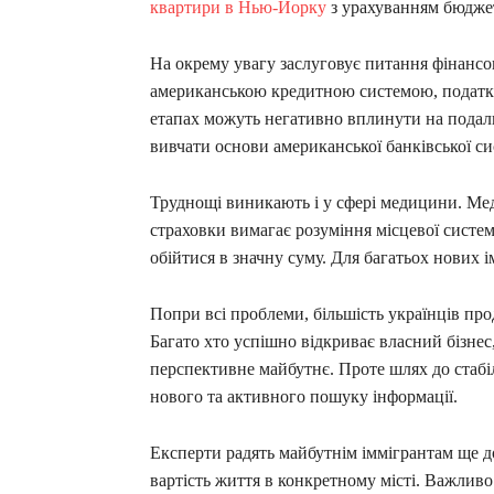
квартири в Нью-Йорку
з урахуванням бюджет
На окрему увагу заслуговує питання фінансов
американською кредитною системою, податк
етапах можуть негативно вплинути на подальш
вивчати основи американської банківської с
Труднощі виникають і у сфері медицини. М
страховки вимагає розуміння місцевої систем
обійтися в значну суму. Для багатьох нових і
Попри всі проблеми, більшість українців п
Багато хто успішно відкриває власний бізнес, 
перспективне майбутнє. Проте шлях до стабі
нового та активного пошуку інформації.
Експерти радять майбутнім іммігрантам ще до
вартість життя в конкретному місті. Важливо