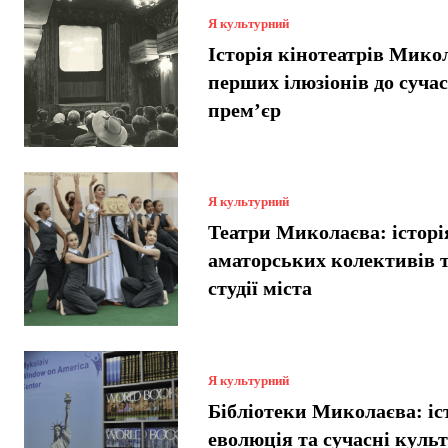
Я культурний
Історія кінотеатрів Микол
перших ілюзіонів до суча
прем’єр
Я культурний
Театри Миколаєва: історі
аматорських колективів т
студії міста
Я культурний
Бібліотеки Миколаєва: іст
еволюція та сучасні куль