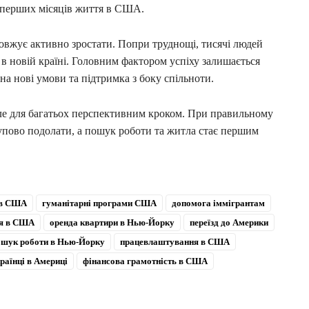
а перших місяців життя в США.
овжує активно зростати. Попри труднощі, тисячі людей
 в новій країні. Головним фактором успіху залишається
на нові умови та підтримка з боку спільноти.
ле для багатьох перспективним кроком. При правильному
тупово подолати, а пошук роботи та житла стає першим
 в США
гуманітарні програми США
допомога іммігрантам
ія в США
оренда квартири в Нью-Йорку
переїзд до Америки
ошук роботи в Нью-Йорку
працевлаштування в США
раїнці в Америці
фінансова грамотність в США