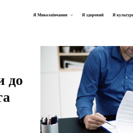
Я Миколаївчанин
Я здоровий
Я культур
и до
та