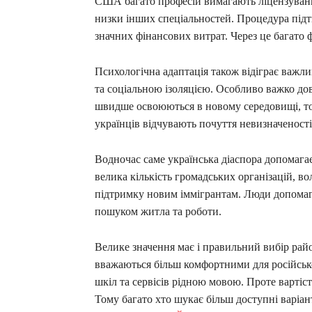
США багато професій вимагають ліцензування.
низки інших спеціальностей. Процедура підт
значних фінансових витрат. Через це багато 
Психологічна адаптація також відіграє важли
та соціальною ізоляцією. Особливо важко дов
швидше освоюються в новому середовищі, тод
українців відчувають почуття невизначеності
Водночас саме українська діаспора допомага
велика кількість громадських організацій, во
підтримку новим іммігрантам. Люди допомаг
пошуком житла та роботи.
Велике значення має і правильний вибір ра
вважаються більш комфортними для російсько
шкіл та сервісів рідною мовою. Проте варті
Тому багато хто шукає більш доступні варіа