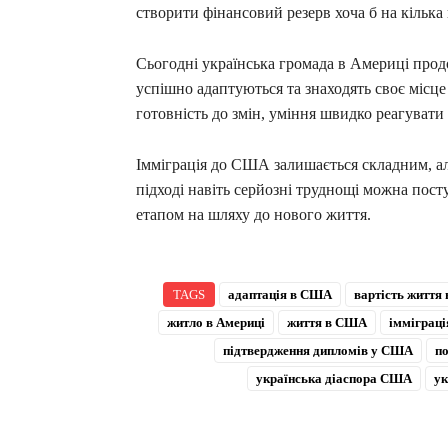
створити фінансовий резерв хоча б на кільк
Сьогодні українська громада в Америці прод
успішно адаптуються та знаходять своє місце
готовність до змін, уміння швидко реагувати 
Імміграція до США залишається складним, а
підході навіть серйозні труднощі можна пос
етапом на шляху до нового життя.
TAGS
адаптація в США
вартість життя
житло в Америці
життя в США
імміграц
підтвердження дипломів у США
п
українська діаспора США
ук