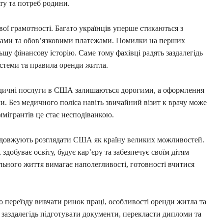
у та потреб родини.
ої грамотності. Багато українців уперше стикаються з
ами та обов’язковими платежами. Помилки на перших
у фінансову історію. Саме тому фахівці радять заздалегідь
истеми та правила оренди житла.
едичні послуги в США залишаються дорогими, а оформлення
и. Без медичного поліса навіть звичайний візит к врачу може
ммігрантів це стає несподіванкою.
родовжують розглядати США як країну великих можливостей.
здобуває освіту, будує кар’єру та забезпечує своїм дітям
льного життя вимагає наполегливості, готовності вчитися
 переїзду вивчати ринок праці, особливості оренди житла та
 заздалегідь підготувати документи, перекласти дипломи та