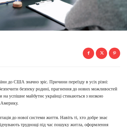
раїни до США значно зріс. Причини переїзду в усіх різні:
забезпечити безпеку родині, прагнення до нових можливостей
ми на успішне майбутнє українці стикаються з низкою
в Америку.
ація до нової системи життя. Навіть ті, хто добре знає
 відчувають труднощі під час пошуку житла, оформлення