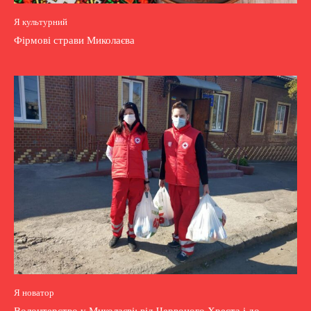
Я культурний
Фірмові страви Миколаєва
Я новатор
Волонтерство у Миколаєві: від Червоного Хреста і до