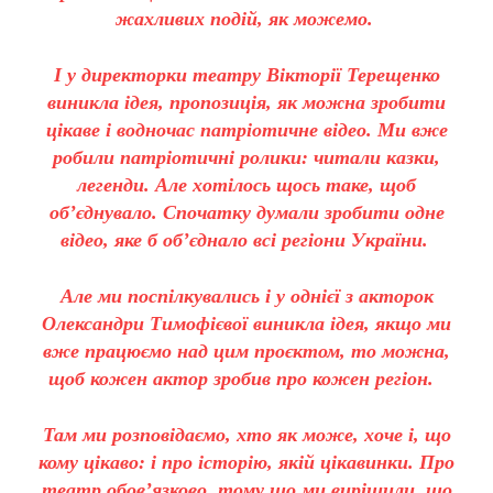
жахливих подій, як можемо.
І у директорки театру Вікторії Терещенко
виникла ідея, пропозиція, як можна зробити
цікаве і водночас патріотичне відео. Ми вже
робили патріотичні ролики: читали казки,
легенди. Але хотілось щось таке, щоб
об’єднувало. Спочатку думали зробити одне
відео, яке б об’єднало всі регіони України.
Але ми поспілкувались і у однієї з акторок
Олександри Тимофієвої виникла ідея, якщо ми
вже працюємо над цим проєктом, то можна,
щоб кожен актор зробив про кожен регіон.
Там ми розповідаємо, хто як може, хоче і, що
кому цікаво: і про історію, якій цікавинки. Про
театр обов’язково, тому що ми вирішили, що