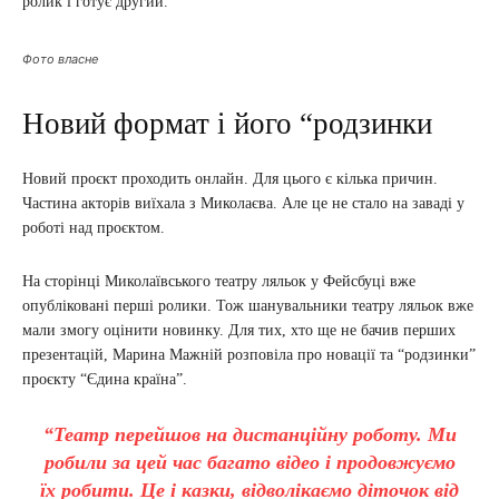
ролик і готує другий.
Фото власне
Новий формат і його “родзинки
Новий проєкт проходить онлайн. Для цього є кілька причин.
Частина акторів виїхала з Миколаєва. Але це не стало на заваді у
роботі над проєктом.
На сторінці Миколаївського театру ляльок у Фейсбуці вже
опубліковані перші ролики. Тож шанувальники театру ляльок вже
мали змогу оцінити новинку. Для тих, хто ще не бачив перших
презентацій, Марина Мажній розповіла про новації та “родзинки”
проєкту “Єдина країна”.
“Театр перейшов на дистанційну роботу. Ми
робили за цей час багато відео і продовжуємо
їх робити. Це і казки, відволікаємо діточок від