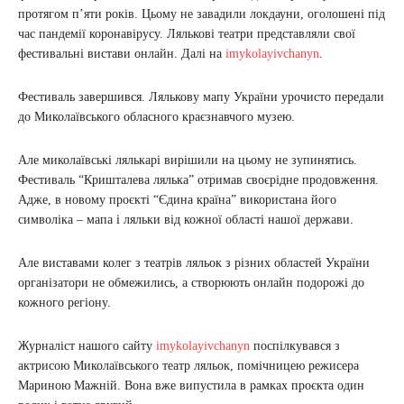
протягом п’яти років. Цьому не завадили локдауни, оголошені під
час пандемії коронавірусу. Лялькові театри представляли свої
фестивальні вистави онлайн. Далі на
imykolayivchanyn
.
Фестиваль завершився. Лялькову мапу України урочисто передали
до Миколаївського обласного краєзнавчого музею.
Але миколаївські лялькарі вирішили на цьому не зупинятись.
Фестиваль “Кришталева лялька” отримав своєрідне продовження.
Адже, в новому проєкті “Єдина країна” використана його
символіка – мапа і ляльки від кожної області нашої держави.
Але виставами колег з театрів ляльок з різних областей України
організатори не обмежились, а створюють онлайн подорожі до
кожного регіону.
Журналіст нашого сайту
imykolayivchanyn
поспілкувався з
актрисою Миколаївського театр ляльок, помічницею режисера
Мариною Мажній. Вона вже випустила в рамках проєкта один