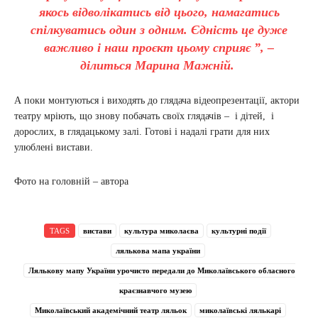
якось відволікатись від цього, намагатись
спілкуватись один з одним. Єдність це дуже
важливо і наш проєкт цьому сприяє ”, –
ділиться Марина Мажній.
А поки монтуються і виходять до глядача відеопрезентації, актори
театру мріють, що знову побачать своїх глядачів – і дітей, і
дорослих, в глядацькому залі. Готові і надалі грати для них
улюблені вистави.
Фото на головній – автора
TAGS
вистави
культура миколаєва
культурні події
лялькова мапа україни
Лялькову мапу України урочисто передали до Миколаївського обласного
краєзнавчого музею
Миколаївський академічний театр ляльок
миколаївські лялькарі