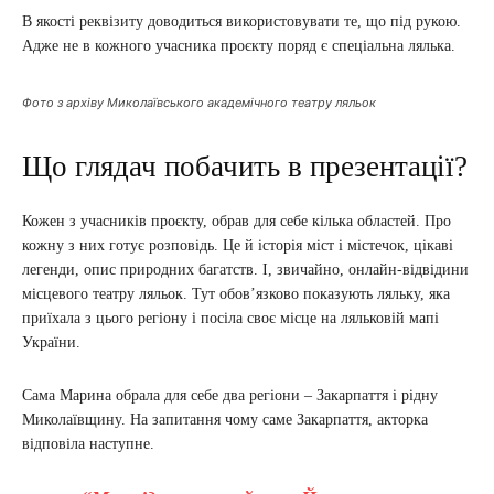
В якості реквізиту доводиться використовувати те, що під рукою.
Адже не в кожного учасника проєкту поряд є спеціальна лялька.
Фото з архіву Миколаївського академічного театру ляльок
Що глядач побачить в презентації?
Кожен з учасників проєкту, обрав для себе кілька областей. Про
кожну з них готує розповідь. Це й історія міст і містечок, цікаві
легенди, опис природних багатств. І, звичайно, онлайн-відвідини
місцевого театру ляльок. Тут обов’язково показують ляльку, яка
приїхала з цього регіону і посіла своє місце на ляльковій мапі
України.
Сама Марина обрала для себе два регіони – Закарпаття і рідну
Миколаївщину. На запитання чому саме Закарпаття, акторка
відповіла наступне.