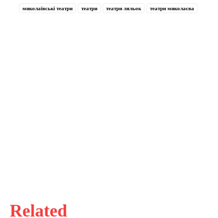
миколаївські театри
театри
театри ляльок
театри миколаєва
Related