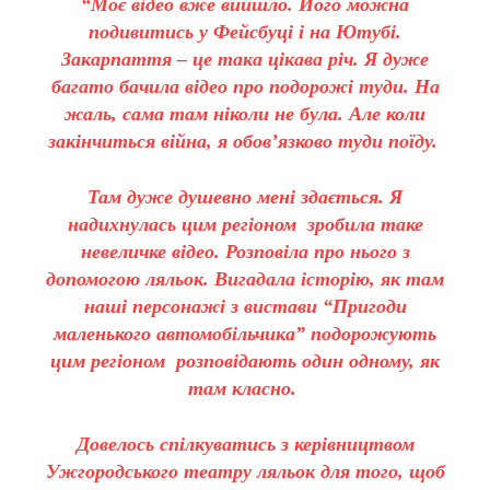
“Моє відео вже вийшло. Його можна
подивитись у Фейсбуці і на Ютубі.
Закарпаття – це така цікава річ. Я дуже
багато бачила відео про подорожі туди. На
жаль, сама там ніколи не була. Але коли
закінчиться війна, я обов’язково туди поїду.
Там дуже душевно мені здається. Я
надихнулась цим регіоном зробила таке
невеличке відео. Розповіла про нього з
допомогою ляльок. Вигадала історію, як там
наші персонажі з вистави “Пригоди
маленького автомобільчика” подорожують
цим регіоном розповідають один одному, як
там класно.
Довелось спілкуватись з керівництвом
Ужгородського театру ляльок для того, щоб