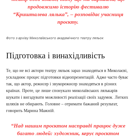
продовжимо історію фестивалю
“Кришталева лялька”, – розповідає учасниця
проєкту.
Фото з архіву Миколаївського академічного театру ляльок
Підготовка і винахідливість
Те, що не всі актори театру ляльок зараз знаходяться в Миколаєві,
ускладнює процес підготовки відеопрезентацій. Адже часто буває
так, що актор, режисер і звукорежисер знаходяться в різних
країнах. Проте, це лише спонукало миколаївських лялькарів
шукати і вигадувати можливості реалізації своїх задумок. Легких
шляхів не обирають. Головне – отримати бажаний результат,
говорить Марина Мажній.
“Над нашим проєктом насправді працює дуже
багато людей: художник, керує проєктом