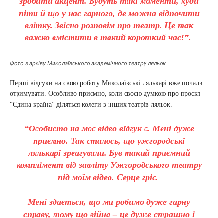
зробити акцент. Будуть такі моменти, куди
піти й що у нас гарного, де можна відпочити
влітку. Звісно розповім про театр. Це так
важко вмістити в такий короткий час!”.
Фото з архіву Миколаївського академічного театру ляльок
Перші відгуки на свою роботу Миколаївські лялькарі вже почали
отримувати. Особливо приємно, коли своєю думкою про проєкт
“Єдина країна” діляться колеги з інших театрів ляльок.
“Особисто на моє відео відгук є. Мені дуже
приємно. Так сталось, що ужгородські
лялькарі зреагували. Був такий приємний
комплімент від завліту Ужгородського театру
під моїм відео. Серце гріє.
Мені здається, що ми робимо дуже гарну
справу, тому що війна – це дуже страшно і