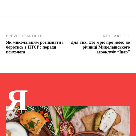
PREVIOUS ARTICLE
NEXT ARTICLE
Як миколаївцям розпізнати і
Для тих, хто мріє про небо: до
боротись з ПТСР: поради
річниці Миколаївського
психолога
аероклубу “Ікар”
Я