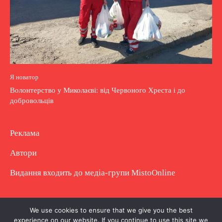
Я новатор
Волонтерство у Миколаєві: від Червоного Хреста і до
добровольців
Реклама
Автори
Видання входить до медіа-групи
MistoOnline
Copyright © Повне використання матеріалу
We use cookies to ensure that we give you the best
experience on our website. If you continue to use this site we