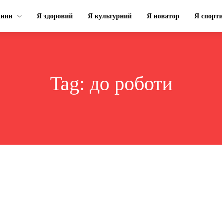
анин
Я здоровий
Я культурний
Я новатор
Я спорт
Tag:
до роботи