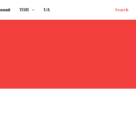
ивний
ТОП
UA
Search