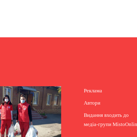
Реклама
Автори
Видання входить до
медіа-групи
MistoOnli