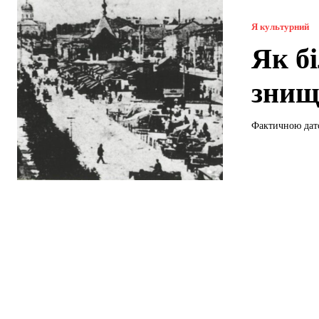
Я культурний
Як б
знищ
Фактичною дато