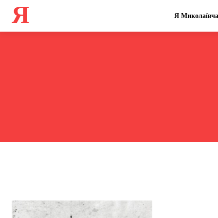
Я
Я Миколаївч