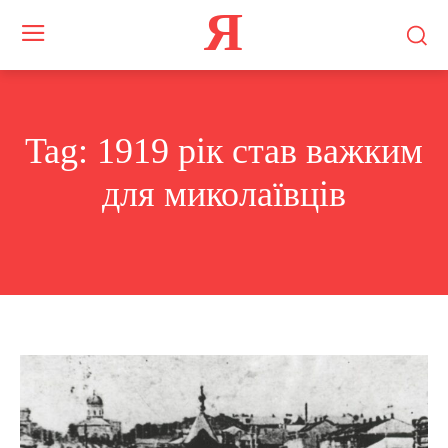
Я
Tag:
1919 рік став важким
для миколаївців