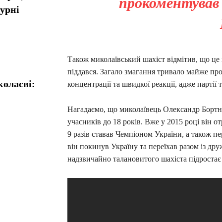
прокоментував 
турні
Також миколаївський шахіст відмітив, що це 
піддався. Загало змагання тривало майже про
колаєві:
концентрації та швидкої реакції, адже партії
Нагадаємо, що миколаївець Олександр Бортни
учасників до 18 років. Вже у 2015 році він 
9 разів ставав Чемпіоном України, а також п
він покинув Україну та переїхав разом із др
надзвичайно талановитого шахіста підростає