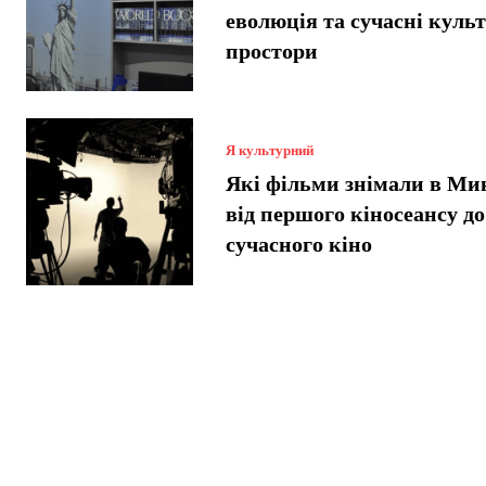
еволюція та сучасні куль
простори
Я культурний
Які фільми знімали в Ми
від першого кіносеансу до
сучасного кіно