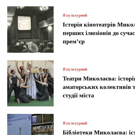
Я культурний
Історія кінотеатрів Микол
перших ілюзіонів до суча
прем’єр
Я культурний
Театри Миколаєва: історі
аматорських колективів т
студії міста
Я культурний
Бібліотеки Миколаєва: іст