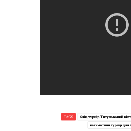
TAGS
бліц-турнір Титулований вів
шахматний турнір для 