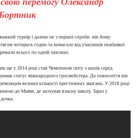
свою перемогу Олександр
Бортник
важкий турнір і далеко не з першої спроби він йому
тягом чотирьох годин та вимагало від учасників неабиякої
 тривали всього по одній хвилині.
к ще у 2014 році став Чемпіоном світу з шахів серед
отримав статус міжнародного гросмейстера. До повноліття він
ереможцем великої кількості престижних змагань. У 2018 році
ужиною до Маямі, де заснував власну школу. Зараз у
 дочка.