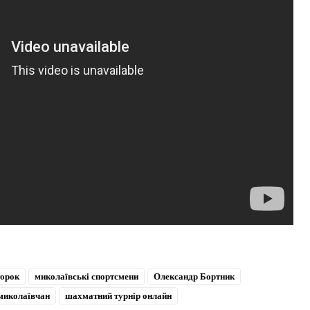
торок
миколаївські спортсмени
Олександр Бортник
миколаївчан
шахматний турнір онлайн