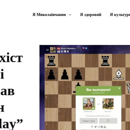
Я Миколаївчанин
Я здоровий
Я культур
хіст
і
рав
н
day”