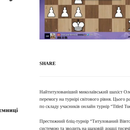
SHARE
Найтитулованіший миколаївський шахіст Ол
перемогу на турнірі світового рівня. Цього
по складу учасників онлайн турнір “Titled Tu
аємниці
Престижний бліц-турнір “Титулований Вівт
системою та зводить на шаховій дошці тисячі