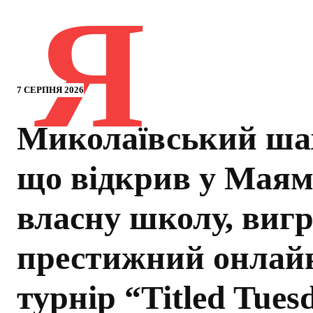
Я
7 СЕРПНЯ 2026
Миколаївський ша
що відкрив у Маям
власну школу, виг
престижний онлай
турнір “Titled Tues