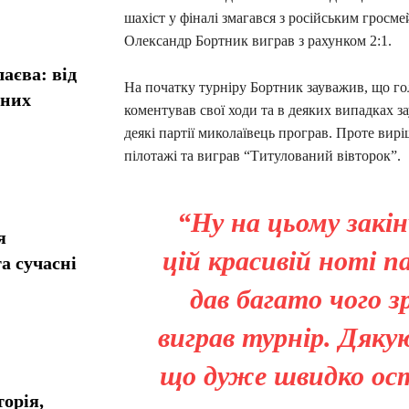
шахіст у фіналі змагався з російським гро
Олександр Бортник виграв з рахунком 2:1.
аєва: від
На початку турніру Бортник зауважив, що го
сних
коментував свої ходи та в деяких випадках з
деякі партії миколаївець програв. Проте ви
пілотажі та виграв “Титулований вівторок”.
“Ну на цьому закін
я
цій красивій ноті п
а сучасні
дав багато чого зр
виграв турнір. Дяку
що дуже швидко ост
орія,