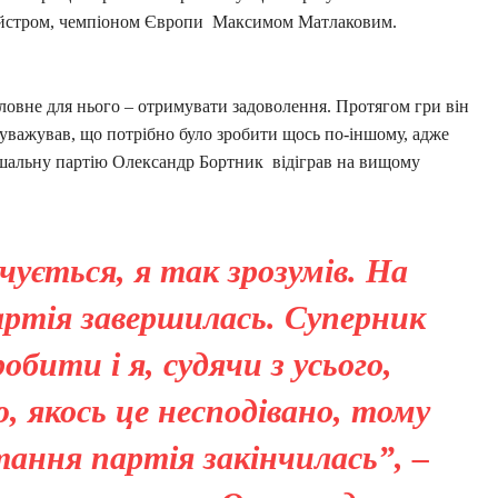
смейстром, чемпіоном Європи Максимом Матлаковим.
ловне для нього – отримувати задоволення. Протягом гри він
ауважував, що потрібно було зробити щось по-іншому, адже
рішальну партію Олександр Бортник відіграв на вищому
чується, я так зрозумів. На
артія завершилась. Суперник
обити і я, судячи з усього,
ю, якось це несподівано, тому
ання партія закінчилась”, –