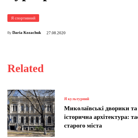
Я спортивний
Daria Kozachuk
27.08.2020
By
Related
Я культурний
Миколаївські дворики та
історична архітектура: т
старого міста