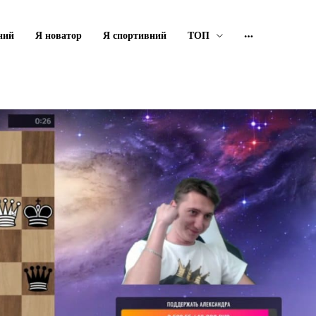
ний
Я новатор
Я спортивний
ТОП