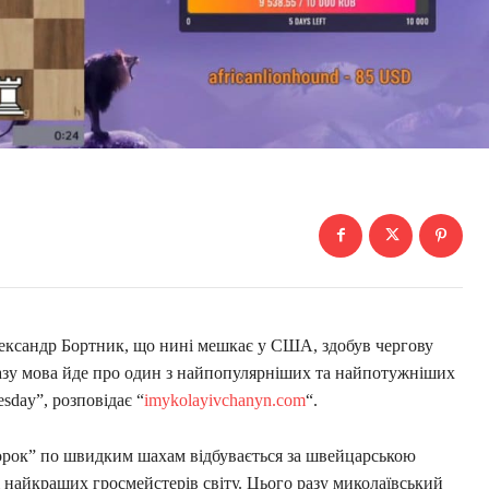
ександр Бортник, що нині мешкає у США, здобув чергову
 разу мова йде про один з найпопулярніших та найпотужніших
esday”, розповідає “
imykolayivchanyn.com
“.
орок” по швидким шахам відбувається за швейцарською
 найкращих гросмейстерів світу. Цього разу миколаївський