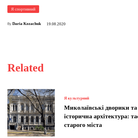
Я спортивний
Daria Kozachuk
19.08.2020
By
Related
Я культурний
Миколаївські дворики та
історична архітектура: т
старого міста