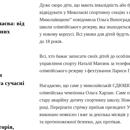
Дуже скоро діти, що мають інвалідність або 
відвідувати у Миколаєві спортивну секцію з 
Миколаївщини” повідомила Ольга Виноградо
аєва: від
школи олімпійського резерву, яка знаходитьс
сних
у новому корпусі. Всі умови для дітей будуть
до 18 років.
Всі, хто бажає записати своїх дітей до особ
управління спорту Наталії Манзюк за телеф
олімпійського резерву з фехтування Лариси 
я
а сучасні
Нагадаємо, що саме у миколаївській СДЮШОР 
олімпійська чемпіонка Ольга Харлан. Саме п
стару аварійну дитячу спортивну школу. Нов
році. Перерізати стрічку приїхав президент 
виконано неякісно і вже за декілька місяці
та протипожежної безпеки, дах протікав.
орія,