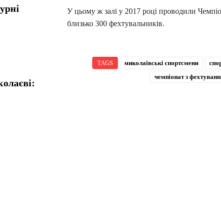
турні
У цьому ж залі у 2017 році проводили Чемп
близько 300 фехтувальників.
TAGS
миколаївські спортсмени
спо
чемпіонат з фехтуванн
колаєві: