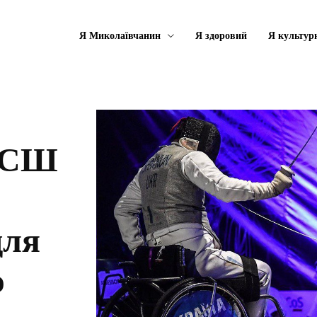
Я Миколаївчанин
Я здоровий
Я культур
ЮСШ
для
ю