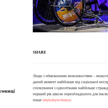
SHARE
Люди з обмеженими можливостями – можуть 
даний момент найбільше від соціальної неспр
спілкування з однолітками найбільше стражда
аємниці
перший рік школи переобладнують для інклюзи
пише
imykolayivchanyn
.