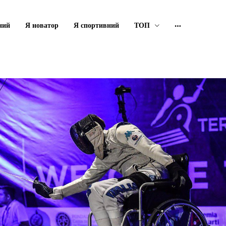
ний
Я новатор
Я спортивний
ТОП