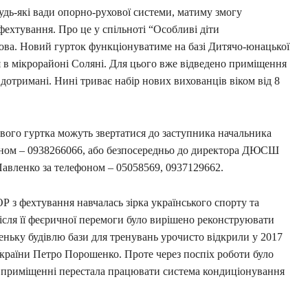
будь-які вади опорно-рухової системи, матиму змогу
фехтування. Про це у спільноті “Особливі діти
ва. Новий гурток функціонуватиме на базі Дитячо-юнацької
я в мікрорайоні Соляні. Для цього вже відведено приміщення
 дотримані. Нині триває набір нових вихованців віком від 8
ливого гуртка можуть звертатися до заступника начальника
оном – 0938266066, або безпосередньо до директора ДЮСШ
Павленко за телефоном – 05058569, 0937129662.
з фехтування навчалась зірка українського спорту та
ісля її феєричної перемоги було вирішено реконструювати
еньку будівлю бази для тренувань урочисто відкрили у 2017
України Петро Порошенко. Проте через поспіх роботи було
в у приміщенні перестала працювати система кондиціонування