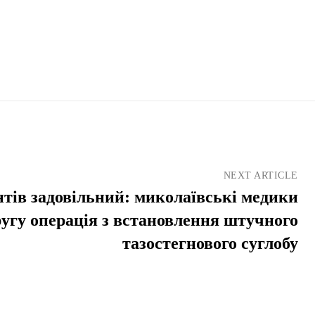
NEXT ARTICLE
нтів задовільний: миколаївські медики
угу операція з встановлення штучного
тазостегнового суглобу