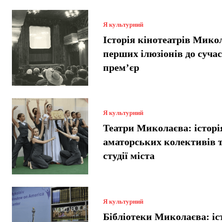
Я культурний
Історія кінотеатрів Микол
перших ілюзіонів до суча
прем’єр
Я культурний
Театри Миколаєва: історі
аматорських колективів т
студії міста
Я культурний
Бібліотеки Миколаєва: іст