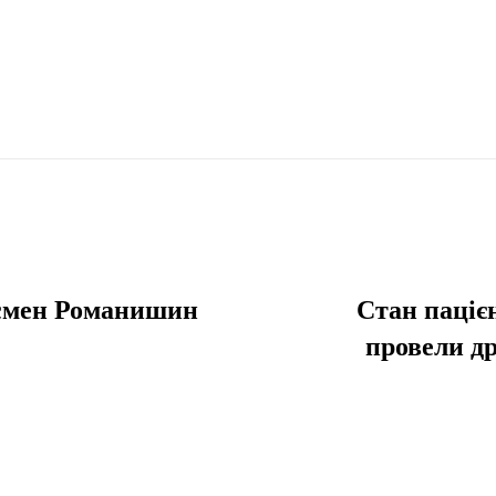
дсмен Романишин
Стан паціє
провели др