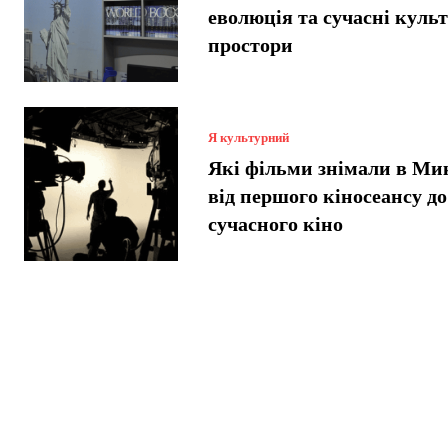
еволюція та сучасні куль
простори
Я культурний
Які фільми знімали в Ми
від першого кіносеансу до
сучасного кіно