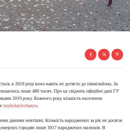
ся, в 2019 році воно навіть не дотягло до півмільйона. За
алишилось лише 480 тисяч. Про це свідчать офіційні дані ГУ
мками 2019 року. Кожного року кількість населення
е
imykolayivchanyn
.
ими даними невтішні. Кількість народжених за рік не досягає
 померлих городян лише 3017 народжених малюків. В