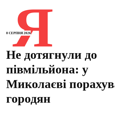
Я
8 СЕРПНЯ 2026
Не дотягнули до
півмільйона: у
Миколаєві пораху
городян