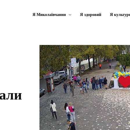
Я Миколаївчанин
Я здоровий
Я культур
вали