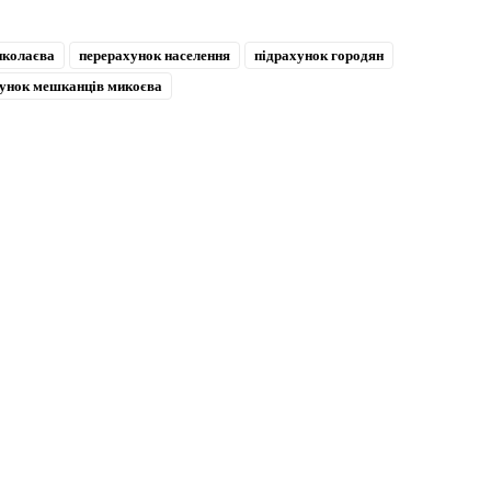
иколаєва
перерахунок населення
підрахунок городян
хунок мешканців микоєва