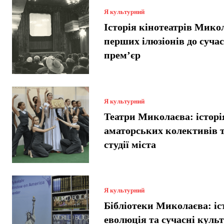
Я культурний
Історія кінотеатрів Микол
перших ілюзіонів до суча
прем’єр
Я культурний
Театри Миколаєва: історі
аматорських колективів т
студії міста
Я культурний
Бібліотеки Миколаєва: іст
еволюція та сучасні куль