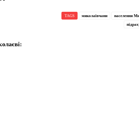
TAGS
миколаївчани
населення М
підра
колаєві: