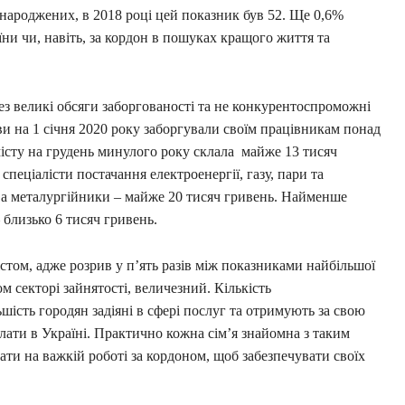
народжених, в 2018 році цей показник був 52. Ще 0,6%
їни чи, навіть, за кордон в пошуках кращого життя та
ез великі обсяги заборгованості та не конкурентоспроможні
ови на 1 січня 2020 року заборгували своїм працівникам понад
місту на грудень минулого року склала майже 13 тисяч
пеціалісти постачання електроенергії, газу, пари та
, а металургійники – майже 20 тисяч гривень. Найменше
 близько 6 тисяч гривень.
том, адже розрив у п’ять разів між показниками найбільшої
 секторі зайнятості, величезний. Кількість
ість городян задіяні в сфері послуг та отримують за свою
плати в Україні. Практично кожна сім’я знайомна з таким
ти на важкій роботі за кордоном, щоб забезпечувати своїх