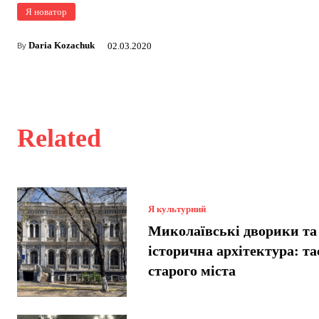
Я новатор
Daria Kozachuk
02.03.2020
By
Related
Я культурний
Миколаївські дворики та
історична архітектура: т
старого міста