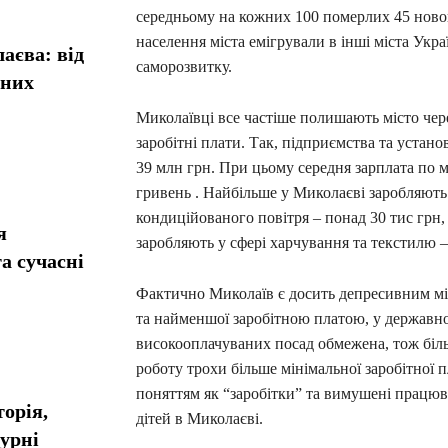
середньому на кожних 100 померлих 45 ново
населення міста емігрували в інші міста Укра
аєва: від
саморозвитку.
сних
Миколаївці все частіше полишають місто чер
заробітні плати. Так, підприємства та устан
39 млн грн. При цьому середня зарплата по 
гривень . Найбільше у Миколаєві заробляють с
кондиційованого повітря – понад 30 тис грн
я
заробляють у сфері харчування та текстилю –
а сучасні
Фактично Миколаїв є досить депресивним міс
та найменшої заробітною платою, у державном
високооплачуваних посад обмежена, тож більш
роботу трохи більше мінімальної заробітної 
поняттям як “заробітки” та вимушені працюва
орія,
дітей в Миколаєві.
турні