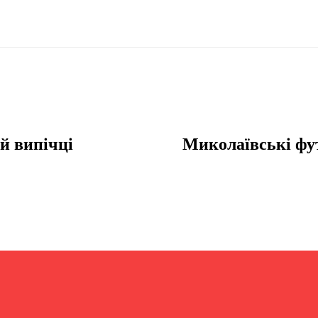
й випічці
Миколаївські фут