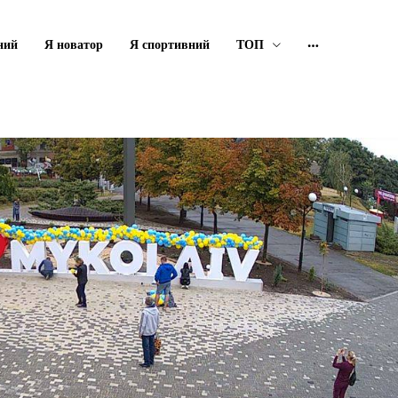
ний
Я новатор
Я спортивний
ТОП