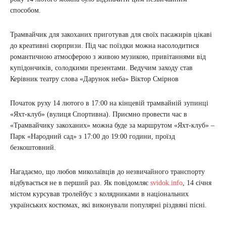
способом.
Трамвайчик для закоханих приготував для своїх пасажирів цікаві
до креативні сюрпризи. Під час поїздки можна насолодитися
романтичною атмосферою з живою музикою, привітаннями від
купідончиків, солодкими презентами. Ведучим заходу став
Керівник театру слова «Дарунок неба» Віктор Смірнов
Початок руху 14 лютого в 17:00 на кінцевій трамвайній зупинці
«Яхт-клуб» (вулиця Спортивна). Приємно провести час в
«Трамвайчику закоханих» можна буде за маршрутом «Яхт-клуб» –
Парк «Народний сад» з 17:00 до 19:00 години, проїзд
безкоштовний.
Нагадаємо, що любов миколаївців до незвичайного транспорту
відбувається не в перший раз. Як повідомляє
svidok.info
, 14 січня
містом курсував тролейбус з колядниками в національних
українських костюмах, які виконували популярні різдвяні пісні.