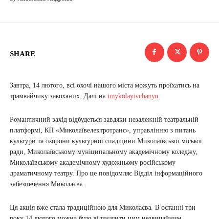
SHARE
Завтра, 14 лютого, всі охочі нашого міста можуть проїхатись на
трамвайчику закоханих. Далі на
imykolayivchanyn
.
Романтичний захід відбудеться завдяки незалежній театральній
платформі, КП «Миколаївелектротранс», управлінню з питань
культури та охорони культурної спадщини Миколаївської міської
ради, Миколаївському муніципальному академічному коледжу,
Миколаївському академічному художньому російському
драматичному театру. Про це повідомляє Відділ інформаційного
забезпечення Миколаєва
Ця акція вже стала традиційною для Миколаєва. В останні три
року 14 лютого можна було відзначити цим незвичайним