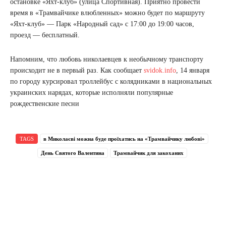
остановке «Яхт-клуб» (улица Спортивная). Приятно провести
время в «Трамвайчике влюбленных» можно будет по маршруту
«Яхт-клуб» — Парк «Народный сад» с 17:00 до 19:00 часов,
проезд — бесплатный.
Напомним, что любовь николаевцев к необычному транспорту
происходит не в первый раз. Как сообщает
svidok.info
, 14 января
по городу курсировал троллейбус с колядниками в национальных
украинских нарядах, которые исполняли популярные
рождественские песни
TAGS
в Миколаєві можна буде проїхатись на «Трамвайчику любові»
День Святого Валентина
Трамвайчик для закоханих