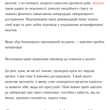
аналізів. І по-четверте, жодного алкоголю протягом доби.
Фахівці
також радять по можливості уникати емоційного стресу та
значних фізичних навантажень напередодні лабораторного
дослідження. Недотримання таких рекомендацій може зіграти
злий жарт та дати хибну відповідь у подальшому розшифруванні
аналізів.
Якщо збір біоматеріалу призначений на ранок — важливо прийти
натщесерце.
Нехтування цими правилами призведе до помилок в аналізі.
До речі, кров, як ми всі знаємо, проходить крізь всі людські
органи. Саме тому її важливо досліджувати. Такий аналіз
дозволяє зрозуміти, в якому стані знаходиться організм пацієнта
та виявити збій, якщо він присутній. Обов’язково треба завітати
до лабораторії при таких симптомах: постійна слабкість, яка не
минає, хронічна сонливість, нудота тощо.