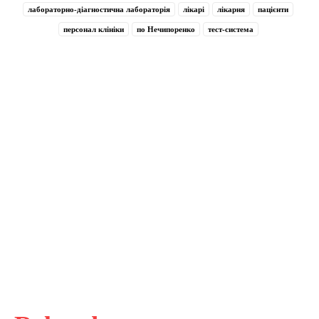
лабораторно-діагностична лабораторія
лікарі
лікарня
пацієнти
персонал клініки
по Нечипоренко
тест-система