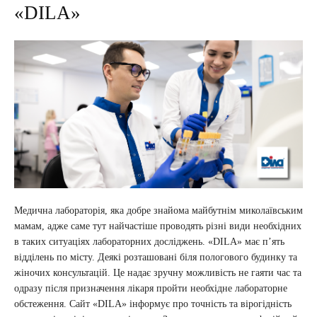
«DILA»
Медична лабораторія, яка добре знайома майбутнім миколаївським
мамам, адже саме тут найчастіше проводять різні види необхідних
в таких ситуаціях лабораторних досліджень. «DILA» має п’ять
відділень по місту. Деякі розташовані біля пологового будинку та
жіночих консультацій. Це надає зручну можливість не гаяти час та
одразу після призначення лікаря пройти необхідне лабораторне
обстеження. Сайт «DILA» інформує про точність та вірогідність