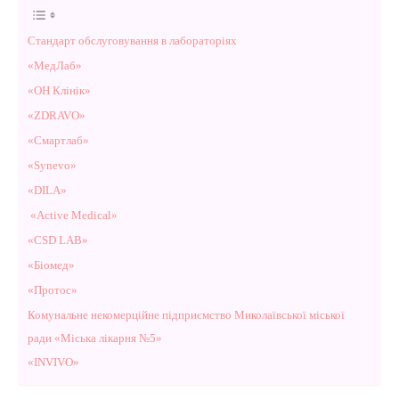
Стандарт обслуговування в лабораторіях
«МедЛаб»
«ОН Клінік»
«ZDRAVO»
«Смартлаб»
«Synevo»
«DILA»
«Active Medical»
«CSD LAB»
«Біомед»
«Протос»
Комунальне некомерційне підприємство Миколаївської міської
ради «Міська лікарня №5»
«INVIVO»