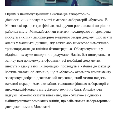
Одним з найпопулярніших виконавців лабораторно-
діагностичних послуг в місті є мережа лабораторій «Synevo». В
Миколаєві працює три філіали, які зручно розташовані по різних
районах міста. Миколаївськими мамами неодноразово перевірена
послуга виклику лабораторної медичної сестри додому, щоб взяти
аналіз у маленької дитини, яку важко або тимчасово неможливо
транспортувати до клініки безпосередньо. Обслуговування у
відділеннях дуже швидке та продумане. Навіть без попереднього
запису вам допоможуть оформити всі необхідні документи,
внесуть надану вами інформацію, проведуть в кабінет до фахівця.
Можна сказати об’єктивно, що в «Synevo» окремого компліменту
заслуговує добре підготовлений персонал, який чемно надасть
важливі поради. Але, звичайно, головною фішкою лабораторії є
висококваліфікована матеріально-технічна база. Аналізуючи
відгуки, можемо сказати впевнено, що «Synevo» є однією з
найнкурентноспроможних клінік, що займаються лабораторними
дослідженнями в Миколаєві.