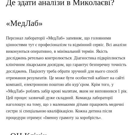
Де здати аналізи в Миколаєві?
«МедЛаб»
Персонал лабораторії «МедЛаб» запевняє, що головними
цінностями тут є професіоналізм та відмінний сервіс. Всі аналізи
виконуються оперативно, в мінімальний термін. Якість
досліджень ретельно контролюється. Діагностика підкріплюється
клінічним лікарським досвідом, що гарантує безперечну точність
досліджень. Пацієнту треба обрати зручний для нього спосіб
отримання результатів. Це може бути особистий кабінет на сайті
компанії, електронною поштою або кур’єром. Крім того, у
«МедЛаб» роблять забір крові малятам, яким не виповнився 1 рік.
Цей процес зазвичай дуже складний. Команда лабораторії
наголошує на тому, що з маленькими дітьми працюють медичні
сестри зі спеціальною кваліфікацією. Кожна дитина після
процедури отримує «Іменну грамоту за хоробрість».