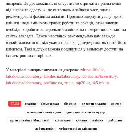
лікарень. Це дає можливість оперативно отримати призначення
від лікаря та одразу ж, не витрачаючи зайвого часу, здати
рекомендовані фахівцем аналізи. Просимо звернути увагу: деякі
клініки іноді змінюють графік роботи та локації, отже завжди
необхідно зробити контрольний дзвінок на номери, що вказані на
сайтах закладів. Також наостанок рекомендуємо вам завжди
ознайомлюватися з відгуками про заклад перед тим, як стати його
клієнтом. Такі відгуки можна подивитися у вільному доступі на
їх електронних сторінках.
У матеріалі використовувалися джерела:
zdravo.life/uk
,
lab.doc.ua/laboratory
,
lab.doc.ua/laboratory
,
lab.doc.ua/laboratory
,
lab.doc.ua/laboratory
,
onclinic.ua
,
zn.ua
,
top20.ua
,
lik5.mk.ua
.
TAGS
аналізи
біоматеріал
біохімія
де здати аналізи
доктор
загальний аналіз крові
здати аналіз сечі на цукор
здати аналізи в Миколаєві
здати кров
клієнти
клініка
лаборант
лабораторія
лабораторні дослідження