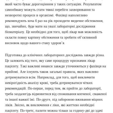
який часто буває дорогоцінним у таких ситуаціях. Результатом
самообману можуть стати тяжкі перебіги захворювання та
незворотні процеси в організмі. Фахівці наполегливо
рекомендують хоча б раз на рік проходити медичне обстеження,
що, звичайно, буде мати на увазі лабораторні дослідження
біоматеріалу. Це необхідно для того, щоб лікар мав можливість
скласти повну картину обстеження та зробити об’єктивний
висновок щодо вашого стану здоров’я.
Підготовка до клінічних лабораторних досліджень завжди різна.
Це залежить від того, яку саме процедуру призначив лікар
пацієнту. Такі важливі нюанси завжди уточнюються у фахівця на
прийомі. Але існують також загальні правила, яких важливо
дотримуватися всім. Наприклад, для того, щоб виключити
невірогідність аналізу крові, треба дотримуватися чітких
рекомендацій. По-перше, перед тим, як прийти до лабораторії,
треба заздалегідь відмовитися від споживання копченої, смаженої
та іншої важкої їжі. По-друге, під забороною вживання міцних
ліків. Звісно, як виключення є ліки, які життєво необхідні
пацієнту. По-третє, палити можна тільки за годину-дві до здачі