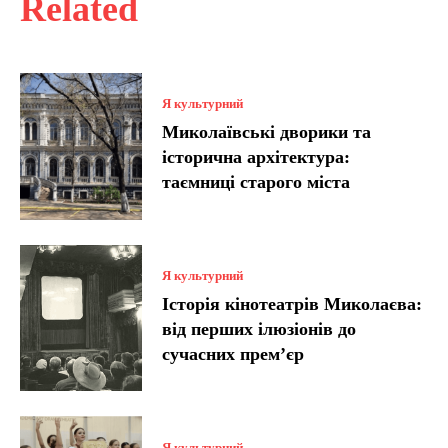
Related
Я культурний
Миколаївські дворики та
історична архітектура:
таємниці старого міста
Я культурний
Історія кінотеатрів Миколаєва:
від перших ілюзіонів до
сучасних прем’єр
Я культурний