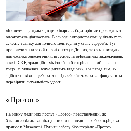
«Біомед» – це мультидисциплінарна лабораторія, де проводиться
високоточна діагностика. В закладі використовують унікальну та
сучасну техніку для точного моніторингу стану здоров’я. Тут
пропонують широкий перелік послуг. До них, зокрема, входять
діагностика онкологічних, вірусних та інфекційних захворювань,
аналіз СКФ, традиційні хімічний та бактеріологічний аналізи
тощо. У Миколаєві існує декілька відділень, але перед тим, як
здійснити візит, треба заздалегідь обов’язково зателефонувати та
перевірити актуальність адреси.
«Протос»
На ринку медичних послуг «Протос» представлений, як
багатопрофільна клініко-діагностична медична лабораторія, яка
працює в Миколаєві. Пункти забору біоматеріалу «Протос»