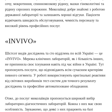
сечу, мокротиння, спинномозкову рідину, мазки гінекологічні та
рідину серозних порожнин. Миколаївці добре знайомі з роботою
державної лабораторії та залишають хороші відгуки. Пацієнти
відмічають швидкість обслуговування, чемність персоналу та
високий рівень професійних послуг.
«INVIVO»
Шістсот видів досліджень та сто відділень по всій Україні — це
«INVIVO». Мережа клінічних лабораторій, як і більшість інших,
не припинила своє існування навіть під час війни в Україні. Тут
пропонують послуги, що відповідають всім сучасним критеріям
певного сегмента. У роботі використовують оригінальні реактиви
від світових виробників тест-систем для точного результату
досліджень та професійне автоматизоване обладнання.
Отже, до послуг миколаївців пропонується широкий вибір
лабораторно-діагностичних лабораторій. Кожна з них має свою
особливість. Зауважимо, що деякі з них працюють на базі