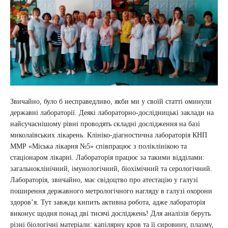
Звичайно, було б несправедливо, якби ми у своїй статті оминули
державні лабораторії. Деякі лабораторно-дослідницькі заклади на
найсучаснішому рівні проводять складні дослідження на базі
миколаївських лікарень. Клініко-діагностична лабораторія КНП
ММР «Міська лікарня №5» співпрацює з поліклінікою та
стаціонаром лікарні. Лабораторія працює за такими відділами:
загальноклінічний, імунологічний, біохімічний та серологічний.
Лабораторія, звичайно, має свідоцтво про атестацію у галузі
поширення державного метрологічного нагляду в галузі охорони
здоров’я. Тут завжди кипить активна робота, адже лабораторія
виконує щодня понад дві тисячі досліджень! Для аналізів беруть
різні біологічні матеріали: капілярну кров та її сировину, плазму,