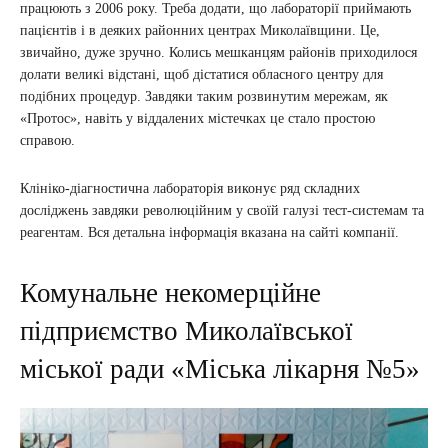
працюють з 2006 року. Треба додати, що лабораторії приймають
пацієнтів і в деяких районних центрах Миколаївщини. Це,
звичайно, дуже зручно. Колись мешканцям районів приходилося
долати великі відстані, щоб дістатися обласного центру для
подібних процедур. Завдяки таким розвинутим мережам, як
«Протос», навіть у віддалених містечках це стало простою
справою.
Клініко-діагностична лабораторія виконує ряд складних
досліджень завдяки революційним у своїй галузі тест-системам та
реагентам. Вся детальна інформація вказана на сайті компанії.
Комунальне некомерційне
підприємство Миколаївської
міської ради «Міська лікарня №5»