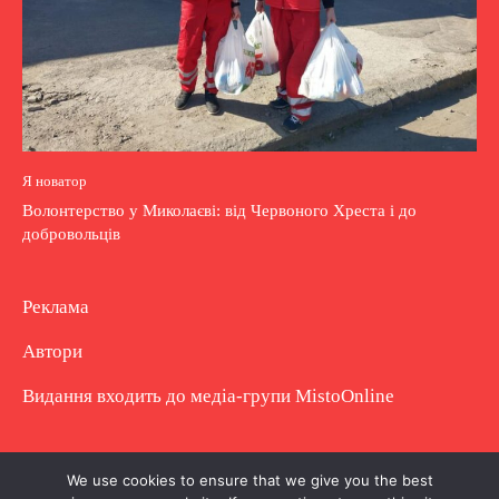
Я новатор
Волонтерство у Миколаєві: від Червоного Хреста і до
добровольців
Реклама
Автори
Видання входить до медіа-групи
MistoOnline
Copyright © Повне використання матеріалу
We use cookies to ensure that we give you the best