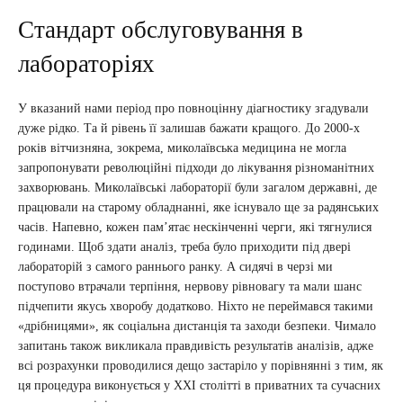
Стандарт обслуговування в
лабораторіях
У вказаний нами період про повноцінну діагностику згадували
дуже рідко. Та й рівень її залишав бажати кращого. До 2000-х
років вітчизняна, зокрема, миколаївська медицина не могла
запропонувати революційні підходи до лікування різноманітних
захворювань. Миколаївські лабораторії були загалом державні, де
працювали на старому обладнанні, яке існувало ще за радянських
часів. Напевно, кожен пам’ятає нескінченні черги, які тягнулися
годинами. Щоб здати аналіз, треба було приходити під двері
лабораторій з самого раннього ранку. А сидячі в черзі ми
поступово втрачали терпіння, нервову рівновагу та мали шанс
підчепити якусь хворобу додатково. Ніхто не переймався такими
«дрібницями», як соціальна дистанція та заходи безпеки. Чимало
запитань також викликала правдивість результатів аналізів, адже
всі розрахунки проводилися дещо застаріло у порівнянні з тим, як
ця процедура виконується у ХХІ столітті в приватних та сучасних