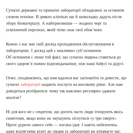
Сучасні державні та приватні лабораторії обладнанні за останнім
словом техніки. В деяких клініках ще й шоколадку дадуть після
збору біоматеріалу. А найприємніше — жодних черг та
усміхнений персонал, який чітко знає свої обов’язки.
Кожен з нас має свій досвід проходження обслуговування в
лабораторіях. І досвід цей є виключно суб’єктивним.
Об’єктивним є лише той факт, що сучасна людина ставиться до
свого здоров’я значно відповідальніше, ніж наші бабусі та дідусі.
Отже, сподіваємось, що нам вдалося вас заспокоїти та довести, що
сучасні
лабораторії
надають послуги на високому рівні. Але нам
доведеться розібратися: чому так важливо регулярно здавати
аналізи?
Ні для кого не є секретом, що досить часто люди ігнорують якісь
симптоми, якщо вони не змушують зігнутися «у три смерті».
Проте дурити самого себе — погана ідея. І навіть небезпечна,
адже відтягуючи візит до лікаря та лабораторії ви втрачаєте час,