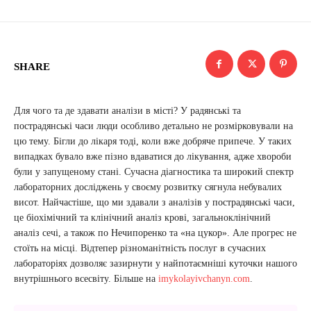
SHARE
Для чого та де здавати аналізи в місті? У радянські та
пострадянські часи люди особливо детально не розмірковували на
цю тему. Бігли до лікаря тоді, коли вже добряче припече. У таких
випадках бувало вже пізно вдаватися до лікування, адже хвороби
були у запущеному стані. Сучасна діагностика та широкий спектр
лабораторних досліджень у своєму розвитку сягнула небувалих
висот. Найчастіше, що ми здавали з аналізів у пострадянські часи,
це біохімічний та клінічний аналіз крові, загальноклінічний
аналіз сечі, а також по Нечипоренко та «на цукор». Але прогрес не
стоїть на місці. Відтепер різноманітність послуг в сучасних
лабораторіях дозволяє зазирнути у найпотаємніші куточки нашого
внутрішнього всесвіту. Більше на
imykolayivchanyn.com
.