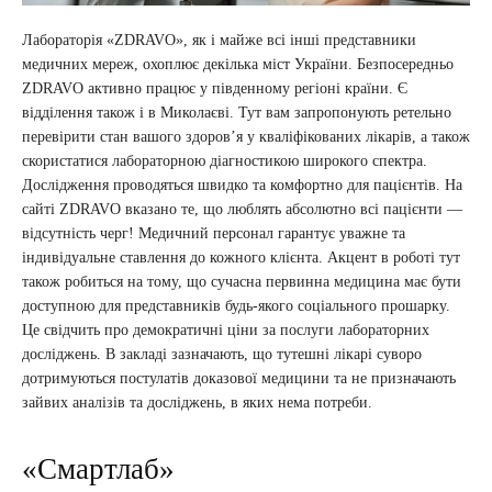
Лабораторія «ZDRAVO», як і майже всі інші представники
медичних мереж, охоплює декілька міст України. Безпосередньо
ZDRAVO активно працює у південному регіоні країни. Є
відділення також і в Миколаєві. Тут вам запропонують ретельно
перевірити стан вашого здоров’я у кваліфікованих лікарів, а також
скористатися лабораторною діагностикою широкого спектра.
Дослідження проводяться швидко та комфортно для пацієнтів. На
сайті ZDRAVO вказано те, що люблять абсолютно всі пацієнти —
відсутність черг! Медичний персонал гарантує уважне та
індивідуальне ставлення до кожного клієнта. Акцент в роботі тут
також робиться на тому, що сучасна первинна медицина має бути
доступною для представників будь-якого соціального прошарку.
Це свідчить про демократичні ціни за послуги лабораторних
досліджень. В закладі зазначають, що тутешні лікарі суворо
дотримуються постулатів доказової медицини та не призначають
зайвих аналізів та досліджень, в яких нема потреби.
«Смартлаб»