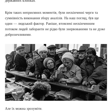
державних клініках.
Крім таких неприємних моментів, були нескінченні черги та
сумнівність виконання збору аналізів. На наш погляд, був ще
один — людський фактор. Раніше, втомлені нескінченним
потоком людей лаборанти не рідко були знервованими та не дуже
доброзичливими.
Але їх можна зрозуміти.