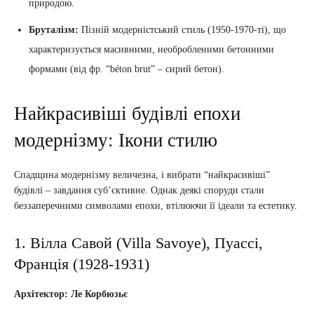
природою.
Бруталізм:
Пізній модерністський стиль (1950-1970-ті), що
характеризується масивними, необробленими бетонними
формами (від фр. “béton brut” – сирий бетон).
Найкрасивіші будівлі епохи
модернізму: Ікони стилю
Спадщина модернізму величезна, і вибрати “найкрасивіші”
будівлі – завдання суб’єктивне. Однак деякі споруди стали
беззаперечними символами епохи, втілюючи її ідеали та естетику.
1. Вілла Савой (Villa Savoye), Пуассі,
Франція (1928-1931)
Архітектор: Ле Корбюзьє