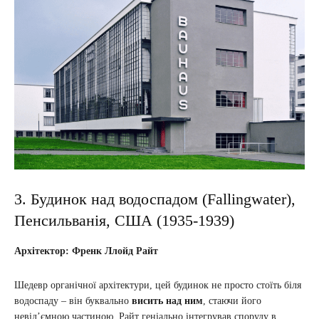
3. Будинок над водоспадом (Fallingwater),
Пенсильванія, США (1935-1939)
Архітектор: Френк Ллойд Райт
Шедевр органічної архітектури, цей будинок не просто стоїть біля
водоспаду – він буквально
висить над ним
, стаючи його
невід’ємною частиною. Райт геніально інтегрував споруду в