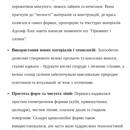
пережитком минулого, чимось зайвим та нечесним. Вони
прагнули до “чесності” матеріалів та конструкцій, де краса
полягала в самих формах, пропорціях та текстурах матеріалів.
Адольф Лоос навіть написав знамените есе “Орнамент і
злочин”.
Використання нових матеріалів і технологій:
Залізобетон
дозволив створювати великі прольоти та консольні виноси,
сталеві каркаси – будувати високі споруди з легкими стінами, а
великі площі скління забезпечували максимальне природне
освітлення та візуальний зв’язок з оточенням.
Простота форм та чистота ліній:
Перевага надавалася
простим геометричним формам (куби, прямокутники,
циліндри), чистим лініям, пласким дахам та гладким
поверхням. Складні криволінійні форми також
використовувалися, але часто мали підкреслено технологічний