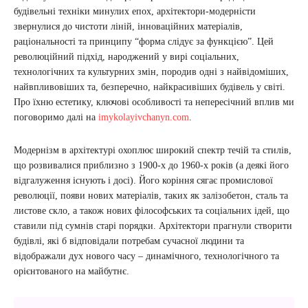
будівельні техніки минулих епох, архітектори-модерністи
звернулися до чистоти ліній, інноваційних матеріалів,
раціональності та принципу “форма слідує за функцією”. Цей
революційний підхід, народжений у вирі соціальних,
технологічних та культурних змін, породив одні з найвідоміших,
найвпливовіших та, безперечно, найкрасивіших будівель у світі.
Про їхню естетику, ключові особливості та непересічний вплив ми
поговоримо далі на
imykolayivchanyn.com
.
Модернізм в архітектурі охоплює широкий спектр течій та стилів,
що розвивалися приблизно з 1900-х до 1960-х років (а деякі його
відгалуження існують і досі). Його коріння сягає промислової
революції, появи нових матеріалів, таких як залізобетон, сталь та
листове скло, а також нових філософських та соціальних ідей, що
ставили під сумнів старі порядки. Архітектори прагнули створити
будівлі, які б відповідали потребам сучасної людини та
відображали дух нового часу – динамічного, технологічного та
орієнтованого на майбутнє.