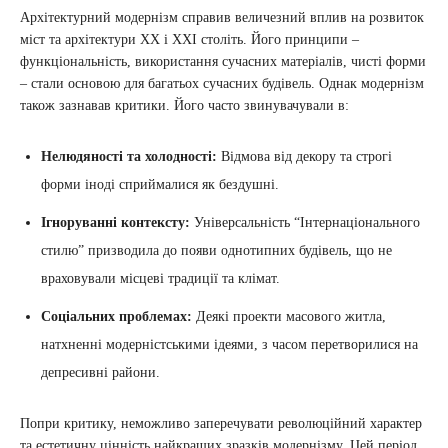
Архітектурний модернізм справив величезний вплив на розвиток
міст та архітектури XX і XXI століть. Його принципи –
функціональність, використання сучасних матеріалів, чисті форми
– стали основою для багатьох сучасних будівель. Однак модернізм
також зазнавав критики. Його часто звинувачували в:
Нелюдяності та холодності:
Відмова від декору та строгі
форми іноді сприймалися як бездушні.
Ігноруванні контексту:
Універсальність “Інтернаціонального
стилю” призводила до появи однотипних будівель, що не
враховували місцеві традиції та клімат.
Соціальних проблемах:
Деякі проекти масового житла,
натхненні модерністськими ідеями, з часом перетворилися на
депресивні райони.
Попри критику, неможливо заперечувати революційний характер
та естетичну цінність найкращих зразків модернізму. Цей період