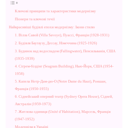
Ключові принципи та характеристики модернізму
Піонери та ключові течії
Найкрасивіші будівлі епохи модернізму: Ікони стилю
1. Вілла Савой (Villa Savoye), Пуассі, Франція (1928-1931)
2. Будівля Баугаузу, Дессау, Німеччина (1925-1926)
3. Будинок над водоспадом (Fallingwater), Пенсильванія, США
(1935-1939)
4. Сігрем-білдінг (Seagram Building), Нью-Йорк, США (1954-
1958)
5. Капела Нотр-Дам-дю-О (Notre Dame du Haut), Роншан,
Франція (1950-1955)
6. Сіднейський оперний театр (Sydney Opera House), Сідней,
Австралія (1959-1973)
7. Житлова одиниця (Unité d’Habitation), Марсель, Франція
(1947-1952)
Модернізм в Україні