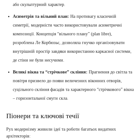
або скульптурний характер.
Асиметрія та вільний план:
На противагу класичній
симетрії, модерністи часто використовували асиметричні
композиції. Концепція “вільного плану” (plan libre),
розроблена Ле Корбюзьє, дозволяла гнучко організовувати
внутрішній простір завдяки використанню каркасної системи,
де стіни не були несучими.
Великі вікна та “стрічкове” скління:
Прагнення до світла та
повітря призвело до появи величезних віконних отворів,
суцільного скління фасадів та характерного “стрічкового” вікна
– горизонтальної смуги скла.
Піонери та ключові течії
Рух модернізму живили ідеї та роботи багатьох видатних
архітекторів: