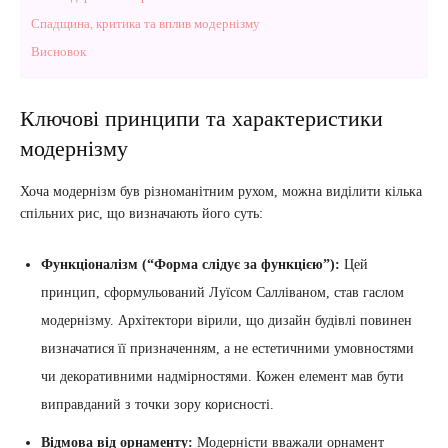
Спадщина, критика та вплив модернізму
Висновок
Ключові принципи та характеристики
модернізму
Хоча модернізм був різноманітним рухом, можна виділити кілька
спільних рис, що визначають його суть:
Функціоналізм (“Форма слідує за функцією”):
Цей
принцип, сформульований Луїсом Салліваном, став гаслом
модернізму. Архітектори вірили, що дизайн будівлі повинен
визначатися її призначенням, а не естетичними умовностями
чи декоративними надмірностями. Кожен елемент мав бути
виправданий з точки зору корисності.
Відмова від орнаменту:
Модерністи вважали орнамент