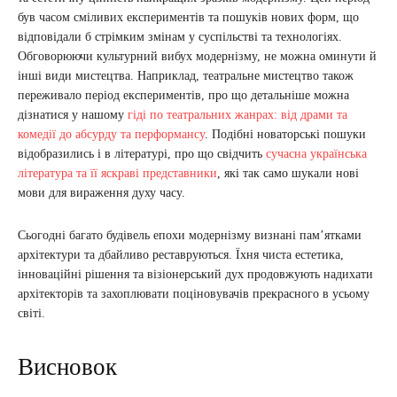
був часом сміливих експериментів та пошуків нових форм, що
відповідали б стрімким змінам у суспільстві та технологіях.
Обговорюючи культурний вибух модернізму, не можна оминути й
інші види мистецтва. Наприклад, театральне мистецтво також
переживало період експериментів, про що детальніше можна
дізнатися у нашому
гіді по театральних жанрах: від драми та
комедії до абсурду та перформансу
. Подібні новаторські пошуки
відобразились і в літературі, про що свідчить
сучасна українська
література та її яскраві представники
, які так само шукали нові
мови для вираження духу часу.
Сьогодні багато будівель епохи модернізму визнані пам’ятками
архітектури та дбайливо реставруються. Їхня чиста естетика,
інноваційні рішення та візіонерський дух продовжують надихати
архітекторів та захоплювати поціновувачів прекрасного в усьому
світі.
Висновок