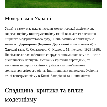
Модернізм в Україні
Україна також має яскраві зразки модерністської архітектури,
зокрема періоду
конструктивізму
(який вважається частиною
ширшого модерністського руху). Найвідомішим прикладом є
комплекс
Держпрому (Будинок Державної промисловості) у
Харкові
(арх. С. Серафимов, С. Кравець, М. Фельгер, 1925-1928).
Ця гігантська залізобетонна споруда з динамічною композицією з
різновисоких корпусів, з’єднаних критими переходами, та
великими площами скління є унікальним пам’ятником
архітектури світового рівня. Інші приклади включають будівлі в
стилі конструктивізму в Києві, Запоріжжі та інших містах.
Спадщина, критика та вплив
модернізму