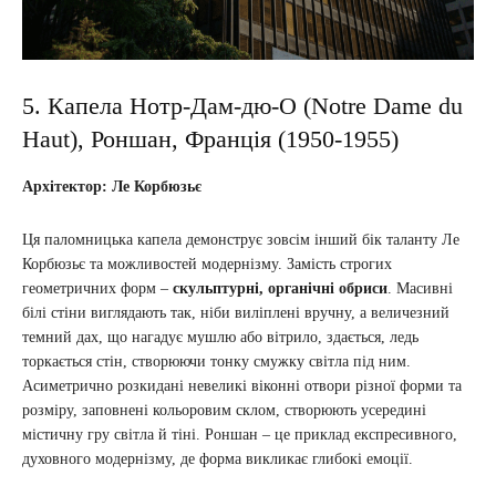
5. Капела Нотр-Дам-дю-О (Notre Dame du
Haut), Роншан, Франція (1950-1955)
Архітектор: Ле Корбюзьє
Ця паломницька капела демонструє зовсім інший бік таланту Ле
Корбюзьє та можливостей модернізму. Замість строгих
геометричних форм –
скульптурні, органічні обриси
. Масивні
білі стіни виглядають так, ніби виліплені вручну, а величезний
темний дах, що нагадує мушлю або вітрило, здається, ледь
торкається стін, створюючи тонку смужку світла під ним.
Асиметрично розкидані невеликі віконні отвори різної форми та
розміру, заповнені кольоровим склом, створюють усередині
містичну гру світла й тіні. Роншан – це приклад експресивного,
духовного модернізму, де форма викликає глибокі емоції.