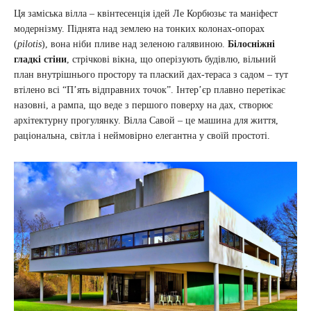
Ця заміська вілла – квінтесенція ідей Ле Корбюзьє та маніфест
модернізму. Піднята над землею на тонких колонах-опорах
(
pilotis
), вона ніби пливе над зеленою галявиною.
Білосніжні
гладкі стіни
, стрічкові вікна, що оперізують будівлю, вільний
план внутрішнього простору та плаский дах-тераса з садом – тут
втілено всі “П’ять відправних точок”. Інтер’єр плавно перетікає
назовні, а рампа, що веде з першого поверху на дах, створює
архітектурну прогулянку. Вілла Савой – це машина для життя,
раціональна, світла і неймовірно елегантна у своїй простоті.