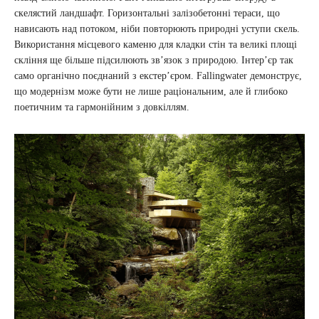
скелястий ландшафт. Горизонтальні залізобетонні тераси, що
нависають над потоком, ніби повторюють природні уступи скель.
Використання місцевого каменю для кладки стін та великі площі
скління ще більше підсилюють зв’язок з природою. Інтер’єр так
само органічно поєднаний з екстер’єром. Fallingwater демонструє,
що модернізм може бути не лише раціональним, але й глибоко
поетичним та гармонійним з довкіллям.