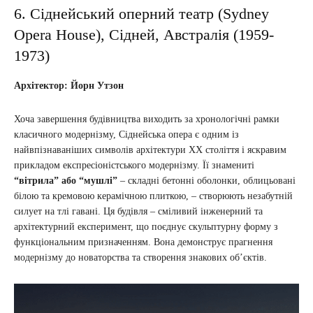
6. Сіднейський оперний театр (Sydney
Opera House), Сідней, Австралія (1959-
1973)
Архітектор: Йорн Утзон
Хоча завершення будівництва виходить за хронологічні рамки
класичного модернізму, Сіднейська опера є одним із
найвпізнаваніших символів архітектури XX століття і яскравим
прикладом експресіоністського модернізму. Її знамениті
“вітрила” або “мушлі”
– складні бетонні оболонки, облицьовані
білою та кремовою керамічною плиткою, – створюють незабутній
силует на тлі гавані. Ця будівля – сміливий інженерний та
архітектурний експеримент, що поєднує скульптурну форму з
функціональним призначенням. Вона демонструє прагнення
модернізму до новаторства та створення знакових об’єктів.