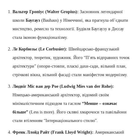
Вальтер Гропіус (Walter Gropius):
Засновник легендарної
школи
Баугауз
(Bauhaus) у Німеччині, яка прагнула об’єднати
мистецтво, ремесло та технології. Будівля Баугаузу в Дессау
стала іконою функціоналізму.
Ле Корбюзьє (Le Corbusier):
Швейцарсько-французький
архітектор, теоретик, художник. Його “П’ять відправних точок
архітектури” (опори-стовпи, пласкі дахи-сади, вільний план,
стрічкові вікна, вільний фасад) стали маніфестом модернізму.
Людвіг Міс ван дер Рое (Ludwig Mies van der Rohe):
Німецько-американський архітектор, відомий своїм
мінімалістичним підходом та гаслом
“Менше – означає
більше”
(Less is more). Його скляні хмарочоси та павільйони
стали втіленням “Інтернаціонального стилю”.
Френк Ллойд Райт (Frank Lloyd Wright):
Американський