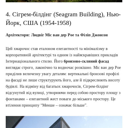
4. Сігрем-білдінг (Seagram Building), Нью-
Йорк, США (1954-1958)
Архітектори: Людвіг Міс ван дер Рое та Філіп Джонсон
Цей хмарочос став еталоном елегантності та мінімалізму в
корпоративній архітектурі та одним із найяскравіших прикладів
Інтернаціонального стилю. Його
бронзово-скляний фасад
виглядає строго, лаконічно та водночас розкішно. Міс ван дер Рое
приділив величезну увагу деталям: вертикальні бронзові профілі
на фасаді не лише структурують його, але й підкреслюють висоту
будівлі. На відміну від багатьох хмарочосів, Сігрем-білдінг
відсунутий від вулиці, утворюючи перед собою простору площу з
фонтанами – елегантний жест поваги до міського простору. Це
втілення принципу “Менше – означає більше”.