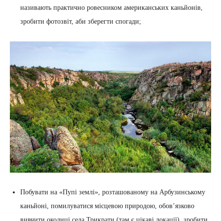
називають практично ровесником американських каньйонів,
зробити фотозвіт, аби зберегти спогади;
Побувати на «Пупі землі», розташованому на Арбузинському
каньйоні, помилуватися місцевою природою, обов’язково
вивчити околиці села Трикрати (там є цікаві локації), зробити