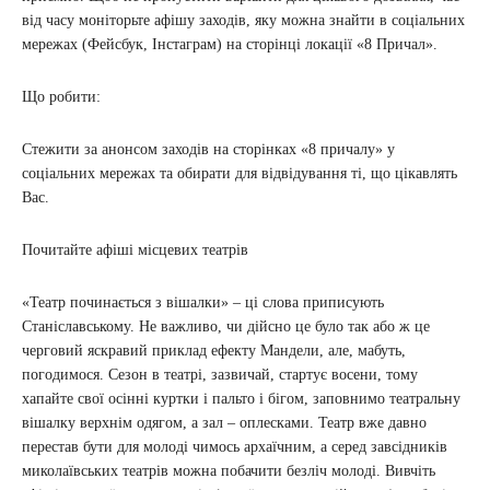
від часу моніторьте афішу заходів, яку можна знайти в соціальних
мережах (Фейсбук, Інстаграм) на сторінці локації «8 Причал».
Що робити:
Стежити за анонсом заходів на сторінках «8 причалу» у
соціальних мережах та обирати для відвідування ті, що цікавлять
Вас.
Почитайте афіші місцевих театрів
«Театр починається з вішалки» – ці слова приписують
Станіславському. Не важливо, чи дійсно це було так або ж це
черговий яскравий приклад ефекту Мандели, але, мабуть,
погодимося. Сезон в театрі, зазвичай, стартує восени, тому
хапайте свої осінні куртки і пальто і бігом, заповнимо театральну
вішалку верхнім одягом, а зал – оплесками. Театр вже давно
перестав бути для молоді чимось архаїчним, а серед завсідників
миколаївських театрів можна побачити безліч молоді. Вивчіть