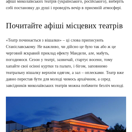
афіші миколаївських театрів (українського, російського), виберіть
собі постановку до душі і проведіть вечір в приємній атмосфері.
Почитайте афіші місцевих театрів
«Театр починається з вішалки» – ці слова приписують
Станіславському. Не важливо, чи дійсно це було так або ж це
черговий яскравий приклад ефекту Мандели, але, мабуть,
погодимося. Сезон у театрі, зазвичай, стартує восени, тому
хапайте свої осінні куртки та пальто, і бігом, заповнимо
театральну вішалку верхнім одягом, а зал – оплесками. Театр вже
давно перестав бути для молоді чимось архаїчним, а серед
завсідників миколаївських театрів можна побачити безліч молоді.