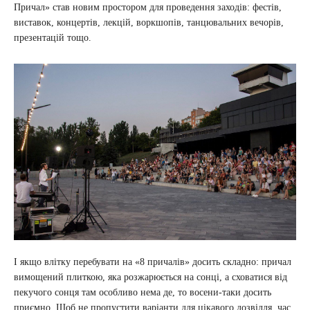
Причал» став новим простором для проведення заходів: фестів,
виставок, концертів, лекцій, воркшопів, танцювальних вечорів,
презентацій тощо.
І якщо влітку перебувати на «8 причалів» досить складно: причал
вимощений плиткою, яка розжарюється на сонці, а сховатися від
пекучого сонця там особливо нема де, то восени-таки досить
приємно. Щоб не пропустити варіанти для цікавого дозвілля, час