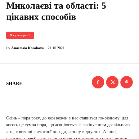
Миколаєві та області: 5
цікавих способів
Я культурний
21.10.2021
Anastasia Korobova
By
SHARE
Осінь – пора року, до якої кожен з нас ставиться по-різному: для
когось це сумна пора, що асоціюється із закінченням дозвільного
літа, сонячної спекотної погоди, сезону відпусток. А інші,
навпаки, полюбляють осінню пору за відсутність спеки і духоти,