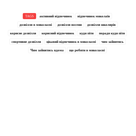
TAGS
активний відпочинок
відпочинок миколаїв
дозвілля в миколаєві
дозвілля восени
дозвілля школярів
корисне дозвілля
корисний відпочинок
куди піти
поради куди піти
спортивне дозвілля
цікавий відпочинок в миколаєві
чим зайнятись
Чим зайнятись вдома
що робити в миколаєві