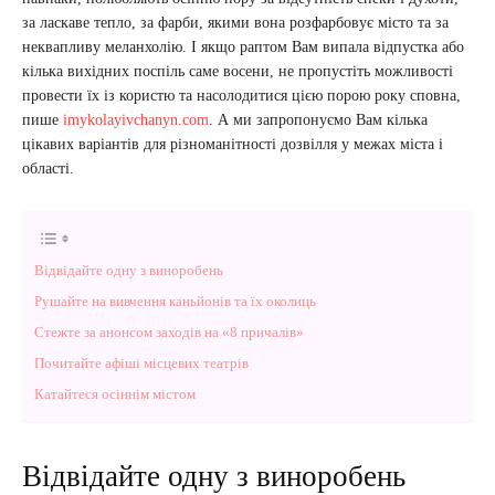
за ласкаве тепло, за фарби, якими вона розфарбовує місто та за
неквапливу меланхолію. І якщо раптом Вам випала відпустка або
кілька вихідних поспіль саме восени, не пропустіть можливості
провести їх із користю та насолодитися цією порою року сповна,
пише
imykolayivchanyn.com
. А ми запропонуємо Вам кілька
цікавих варіантів для різноманітності дозвілля у межах міста і
області.
Відвідайте одну з виноробень
Рушайте на вивчення каньйонів та їх околиць
Стежте за анонсом заходів на «8 причалів»
Почитайте афіші місцевих театрів
Катайтеся осіннім містом
Відвідайте одну з виноробень