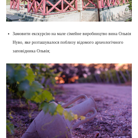
Замовити екскурсію на мале сімейне виробництво вина Ольвія
Нуво, яке розташувалося поблизу відомого археологічного
заповідника Ольвія;