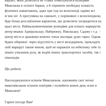
варіант, який дозволить не тільки помилуватися вулицями
Миколаєва в осінніх барвах, а й отримати необхідну кількість
фізичних навантажень, адже при їзді на велосипеді задіяні всі
м’язи ніг. А прогулянка на самокаті, у порівнянні з велосипедною,
буде більш розслабленим варіантом, що дозволить зосередитися на
красі міста. Наймальовничішими вулицями для осінніх маршрутів
автор вважає Адміральську, Набережну, Нікольську, Садову і т.д. –
центр міста в оранжево-жовтих тонах виглядає дуже гарно. Однак
будьте обережні: через відсутність у місті велодоріжок, прокладіть
свій маршрут таким чином, щоб не наражати на небезпеку себе та
інших учасників руху, як водіїв інших транспортних засобів, так і
пішоходів.
Що робити:
Насолоджуватися осіннім Миколаєвом, наповняти свої легені
миколаївським осіннім повітрям і полюбити кожен день осені в
Миколаєві!
Гарної погоди Вам!