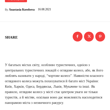
16.08.2021
Anastasia Korobova
By
SHARE
У багатьох містах світу, особливо туристичних, однією з
центральних туристичних локацій є оглядове колесо, або, як його
люблять називати у народі, “чортове колесо”. Наявністю власного
оглядового колеса можуть похизуватися й багато міст України:
Київ, Харків, Одеса, Бердянськ, Львів, Мукачеве та інші. Як
правило, оглядове колесо у місті стає центром уваги не тільки
туристів, а й містян, оскільки воно дає можливість насолодитися
панорамою міста з незвичного ракурсу.