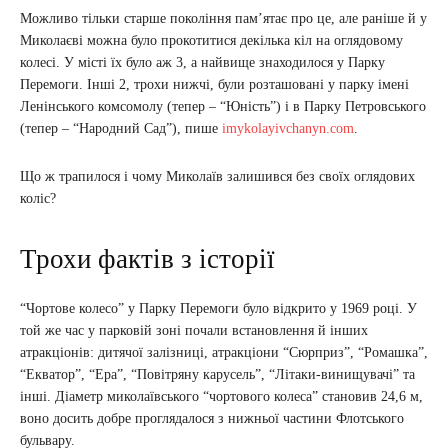
Можливо тільки старше покоління пам’ятає про це, але раніше й у
Миколаєві можна було прокотитися декілька кіл на оглядовому
колесі. У місті їх було аж 3, а найвище знаходилося у Парку
Перемоги. Інші 2, трохи нижчі, були розташовані у парку імені
Ленінського комсомолу (тепер – “Юність”) і в Парку Петровського
(тепер – “Народний Сад”), пише
imykolayivchanyn.com
.
Що ж трапилося і чому Миколаїв залишився без своїх оглядових
коліс?
Трохи фактів з історії
“Чортове колесо” у Парку Перемоги було відкрито у 1969 році. У
той же час у парковій зоні почали встановлення й інших
атракціонів: дитячої залізниці, атракціони “Сюрприз”, “Ромашка”,
“Екватор”, “Ера”, “Повітряну карусель”, “Літаки-винищувачі” та
інші. Діаметр миколаївського “чортового колеса” становив 24,6 м,
воно досить добре проглядалося з нижньої частини Флотського
бульвару.