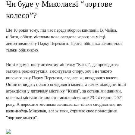
Чи буде у Миколаєві “чортове
колесо”?
Ще 10 років тому, під час передвиборчої кампанії, В. Чайка,
нібито, обіцяв містянам нове оглядове колесо на місці
демонтованого у Парку Перемоги. Проте, обіцянка залишилась
тільки обіцянкою.
Нині відомо, що у дитячому містечку “Казка”, де проводится
затяжна реконструкція, змонтували опору, хоч і не такого
високого як у Парку Перемоги, але, все ж, оглядового колеса.
Оцінити види з нового оглядового колеса, а також відвідати інші
атракціони у дитячому містечку “Казка”, за останніми даними,
маленькі містяни отримають можливість вже 23-24 серпня 2021
року. А дорослим містянам залишається тільки сподіватися, що
коли-небудь Миколаїв, все ж таки, отримає своє повноцінне
“чортове колесо”.