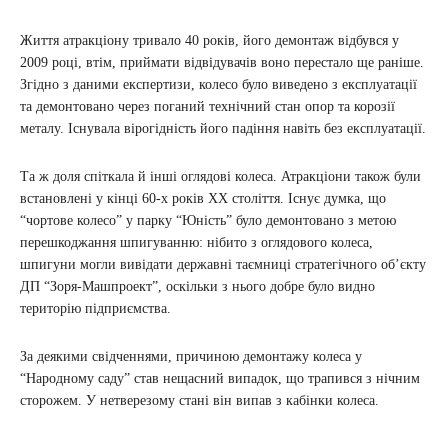
Життя атракціону тривало 40 років, його демонтаж відбувся у
2009 році, втім, приймати відвідувачів воно перестало ще раніше.
Згідно з даними експертизи, колесо було виведено з експлуатації
та демонтовано через поганий технічний стан опор та корозії
металу. Існувала вірогідність його падіння навіть без експлуатації.
Та ж доля спіткала й інші оглядові колеса. Атракціони також були
встановлені у кінці 60-х років XX століття. Існує думка, що
“чортове колесо” у парку “Юність” було демонтовано з метою
перешкоджання шпигуванню: нібито з оглядового колеса,
шпигуни могли вивідати державні таємниці стратегічного об’єкту
ДП “Зоря-Машпроект”, оскільки з нього добре було видно
територію підприємства.
За деякими свідченнями, причиною демонтажу колеса у
“Народному саду” став нещасний випадок, що трапився з нічним
сторожем. У нетверезому стані він випав з кабінки колеса.