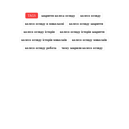
TAGS
закриття колеса огляду
колесо огляду
колесо огляду в миколаєві
колесо огляду закриття
колесо огляду історія
колесо огляду історія закриття
колесо огляду історія миколаїв
колесо огляду миколаїв
колесо огляду робота
чому закрили колесо огляду