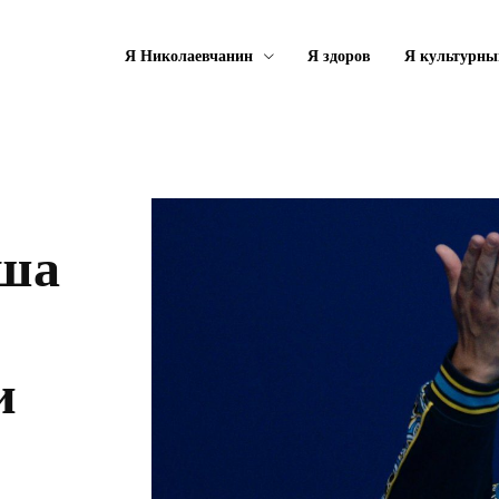
Я Николаевчанин
Я здоров
Я культурны
аша
и