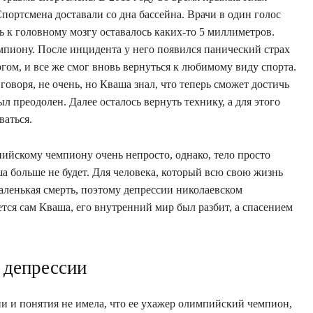
портсмена доставали со дна бассейна. Врачи в один голос
дь к головному мозгу оставалось каких-то 5 миллиметров.
пиону. После инцидента у него появился панический страх
гом, и все же смог вновь вернуться к любимому виду спорта.
воря, не очень, но Кваша знал, что теперь сможет достичь
л преодолен. Далее осталось вернуть технику, а для этого
ваться.
ийскому чемпиону очень непросто, однако, тело просто
а больше не будет. Для человека, который всю свою жизнь
аленькая смерть, поэтому депрессии николаевском
ется сам Кваша, его внутренний мир был разбит, а спасением
 депрессии
ни и понятия не имела, что ее ухажер олимпийский чемпион,