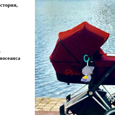
стория,
а
в
носеанса