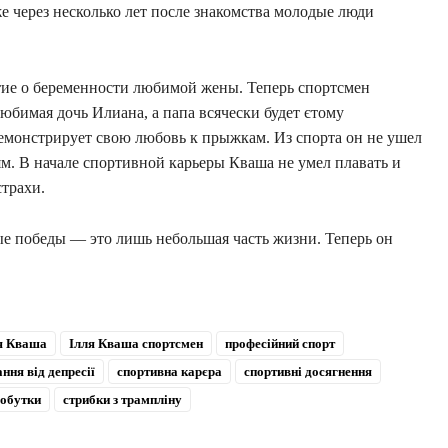
е через несколько лет после знакомства молодые люди
тие о беременности любимой жены. Теперь спортсмен
любимая дочь Илиана, а папа всячески будет єтому
демонстрирует свою любовь к прыжкам. Из спорта он не ушел
м. В начале спортивной карьеры Кваша не умел плавать и
страхи.
е победы — это лишь небольшая часть жизни. Теперь он
я Кваша
Ілля Кваша спортсмен
професійний спорт
ння від депресії
спортивна карєра
спортивні досягнення
добутки
стрибки з трампліну