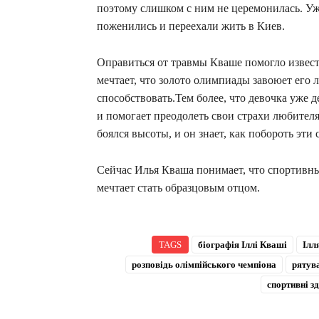
поэтому слишком с ним не церемонилась. Уж
поженились и переехали жить в Киев.
Оправиться от травмы Кваше помогло извес
мечтает, что золото олимпиады завоюет его 
способствовать.Тем более, что девочка уже 
и помогает преодолеть свои страхи любителя
боялся высоты, и он знает, как побороть эти 
Сейчас Илья Кваша понимает, что спортивны
мечтает стать образцовым отцом.
TAGS
біографія Іллі Кваші
Ілл
розповідь олімпійського чемпіона
рятува
спортивні з