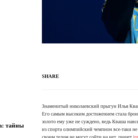
SHARE
Знаменитый николаевский прыгун Илья Кваша
Его самым высоким достижением стала бронз
золото ему уже не суждено, ведь Кваша навс
а: тайны
из спорта олимпийский чемпион все-таки не 
своим телом не могут сойти на нет, пишет
im