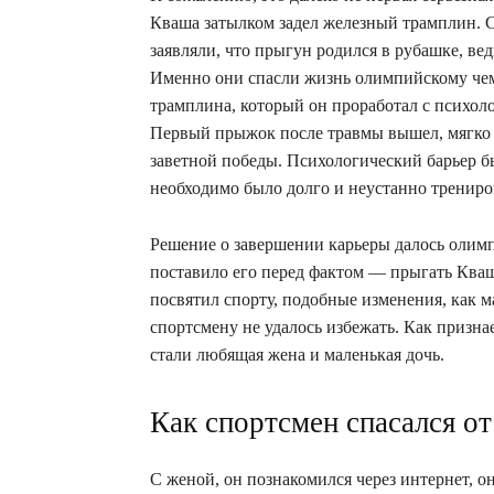
Кваша затылком задел железный трамплин. С
заявляли, что прыгун родился в рубашке, ве
Именно они спасли жизнь олимпийскому чем
трамплина, который он проработал с психоло
Первый прыжок после травмы вышел, мягко го
заветной победы. Психологический барьер бы
необходимо было долго и неустанно трениро
Решение о завершении карьеры далось олимп
поставило его перед фактом — прыгать Кваш
посвятил спорту, подобные изменения, как м
спортсмену не удалось избежать. Как призна
стали любящая жена и маленькая дочь.
Как спортсмен спасался от
С женой, он познакомился через интернет, о