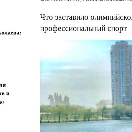
Что заставило олимпийско
профессиональный спорт
олаева:
ия
ов и
да