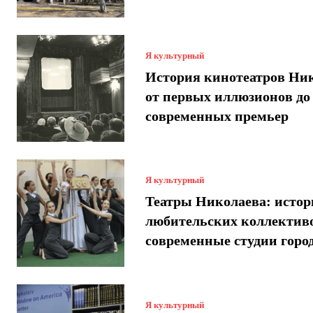
Я культурный
История кинотеатров Ник
от первых иллюзионов до
современных премьер
Я культурный
Театры Николаева: истор
любительских коллектив
современные студии горо
Я культурный