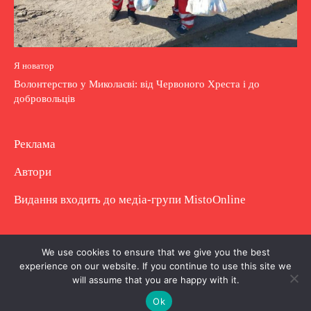
Я новатор
Волонтерство у Миколаєві: від Червоного Хреста і до
добровольців
Реклама
Автори
Видання входить до медіа-групи
MistoOnline
Copyright © Повне використання матеріалу
We use cookies to ensure that we give you the best
experience on our website. If you continue to use this site we
заборонено. Частково можна з гіперпосиланням.
will assume that you are happy with it.
Ok