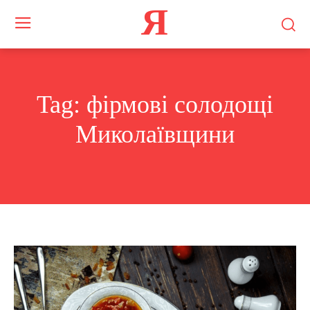
Я
Tag:
фірмові солодощі
Миколаївщини