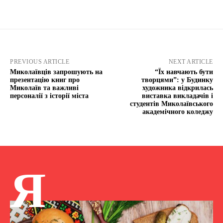
PREVIOUS ARTICLE
NEXT ARTICLE
Миколаївців запрошують на
“Їх навчають бути
презентацію книг про
творцями”: у Будинку
Миколаїв та важливі
художника відкрилась
персоналії з історії міста
виставка викладачів і
студентів Миколаївського
академічного коледжу
Я