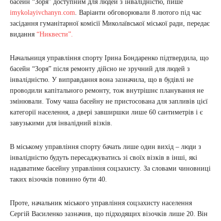
басейн “Зоря” доступним для людей з інвалідністю, пише
imykolayivchanyn.com
. Варіанти обговорювали 8 лютого під час
засідання гуманітарної комісії Миколаївської міської ради, передає
видання
“Никвести”.
Начальниця управління спорту Ірина Бондаренко підтвердила, що
басейн “Зоря” після ремонту дійсно не зручний для людей з
інвалідністю. У виправдання вона зазначила, що в будівлі не
проводили капітального ремонту, тож внутрішнє планування не
змінювали. Тому чаша басейну не пристосована для запливів цієї
категорії населення, а двері завширшки лише 60 сантиметрів і є
завузькими для інвалідний візків.
В міському управління спорту бачать лише один вихід – люди з
інвалідністю будуть пересаджуватись зі своїх візків в інші, які
надаватиме басейну управління соцзахисту. За словами чиновниці
таких візочків повинно бути 40.
Проте, начальник міського управління соцзахисту населення
Сергій Василенко зазначив, що підходящих візочків лише 20. Він