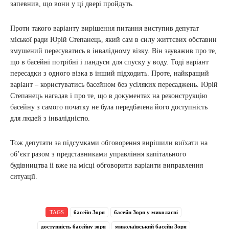
запевнив, що вони у ці двері пройдуть.
Проти такого варіанту вирішення питання виступив депутат
міської ради Юрій Степанець, який сам в силу життєвих обставин
змушений пересуватись в інвалідному візку. Він зауважив про те,
що в басейні потрібні і пандуси для спуску у воду. Тоді варіант
пересадки з одного візка в інший підходить. Проте, найкращий
варіант – користуватись басейном без усіляких пересаджень. Юрій
Степанець нагадав і про те, що в документах на реконструкцію
басейну з самого початку не була передбачена його доступність
для людей з інвалідністю.
Тож депутати за підсумками обговорення вирішили виїхати на
об’єкт разом з представниками управління капітального
будівництва іі вже на місці обговорити варіанти виправлення
ситуації.
TAGS
басейн Зоря
басейн Зоря у миколаєві
доступність басейну зоря
миколаївський басейн Зоря