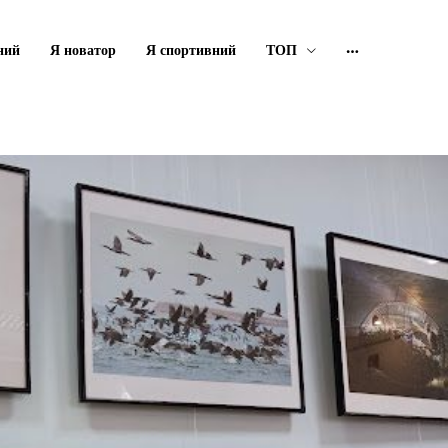
ний
Я новатор
Я спортивний
ТОП