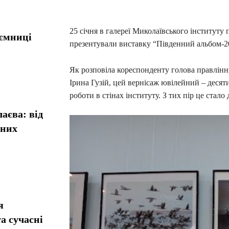
25 січня в галереї Миколаївського інституту
аємниці
презентували виставку “Південний альбом-
Як розповіла кореспонденту голова правлінн
Ірина Гузій, цей вернісаж ювілейний – десят
роботи в стінах інституту. З тих пір це стал
аєва: від
сних
я
а сучасні