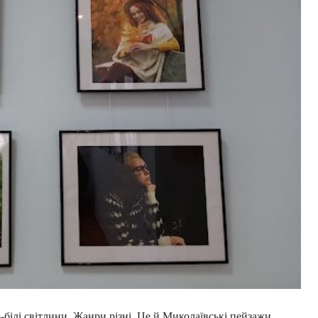
-білі світлини. Жанри різні. Це й Миколаївські пейзажи,