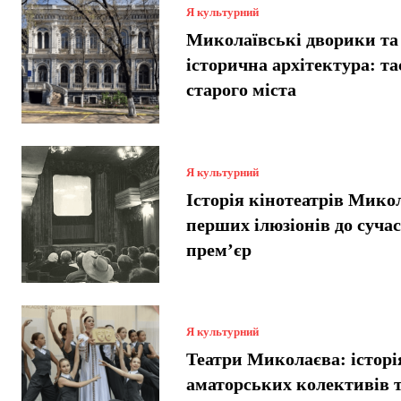
Я культурний
Миколаївські дворики та
історична архітектура: т
старого міста
Я культурний
Історія кінотеатрів Микол
перших ілюзіонів до суча
прем’єр
Я культурний
Театри Миколаєва: історі
аматорських колективів т