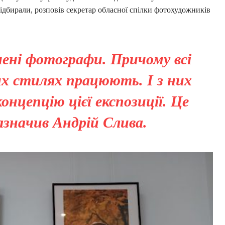
відбирали, розповів секретар обласної спілки фотохудожників
ідчені фотографи. Причому всі
них стилях працюють. І з них
онцепцію цієї експозиції. Це
зазначив Андрій Слива.