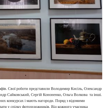
рафів. Свої роботи представили Володимир Кисіль, Олександр
ндр Сайковський, Сергій Кононенко, Ольга Волкова та інші.
них конкурсах і мають нагороди. Поряд з відомими
ати у спілку фотохудожників. Від кожного учасника