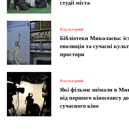
студії міста
Я культурний
Бібліотеки Миколаєва: іст
еволюція та сучасні куль
простори
Я культурний
Які фільми знімали в Ми
від першого кіносеансу до
сучасного кіно