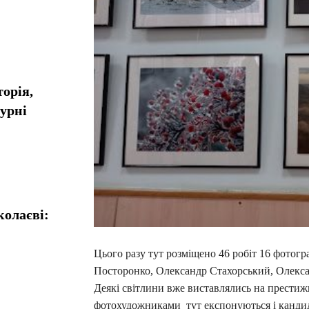
орія,
турні
колаєві:
Цього разу тут розміщено 46 робіт 16 фотог
Посторонко, Олександр Стахорський, Олекса
Деякі світлини вже виставлялись на престиж
фотохудожниками тут експонуються і кандид