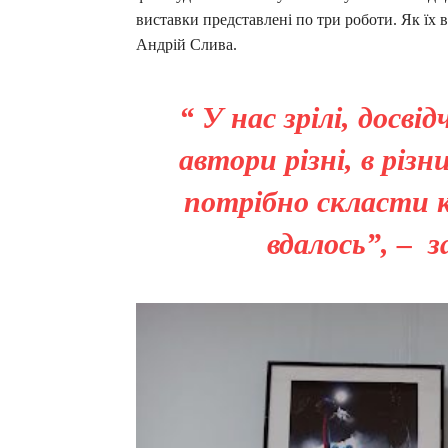
виставки представлені по три роботи. Як їх 
Андрій Слива.
“ У нас зрілі, досв
автори різні, в різ
потрібно скласти к
вдалось”, – 