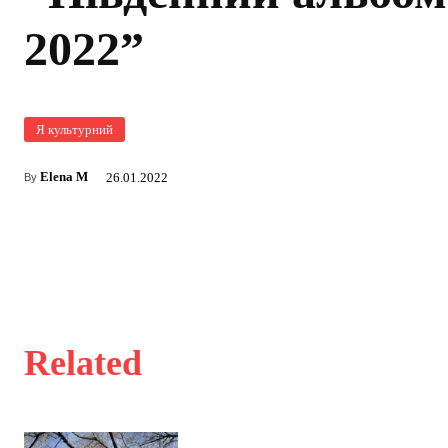
2022”
Я культурний
Elena M
26.01.2022
By
Related