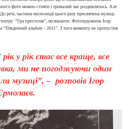
жного фото можно стояти і тривалий час роздивлятись. Але
о речі, частина експозиції цього разу присвячена музиці.
театру “Гра престолів”, музиканти. Фотохудожник Ігор
і “Південний альбом – 2011”. З того моменту не пропустив
рік у рік стає все краще, все
авка, ми не погоджуючи один
ли музиці”, – розповів Ігор
Єрмолаєв.