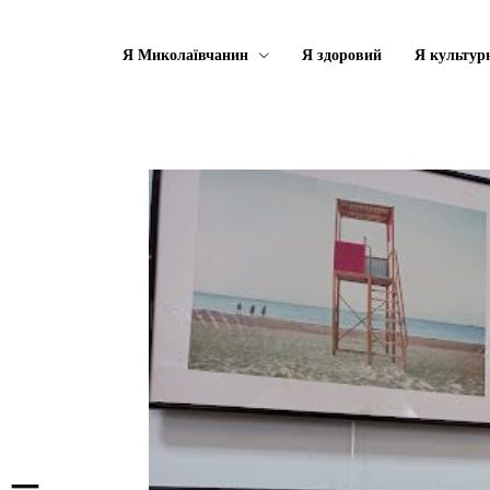
Я Миколаївчанин
Я здоровий
Я культур
 –