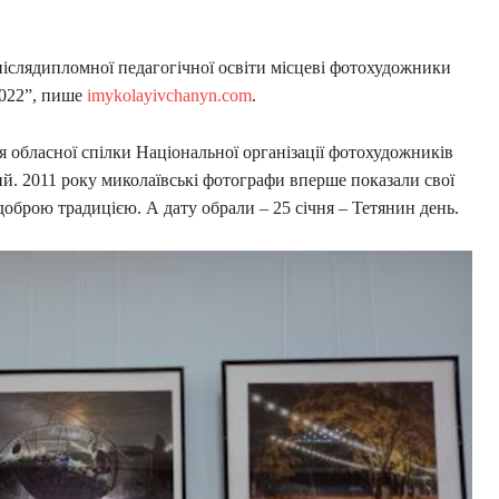
 післядипломної педагогічної освіти місцеві фотохудожники
2022”, пише
imykolayivchanyn.com
.
я обласної спілки Національної організації фотохудожників
ий. 2011 року миколаївські фотографи вперше показали свої
о доброю традицією. А дату обрали – 25 січня – Тетянин день.