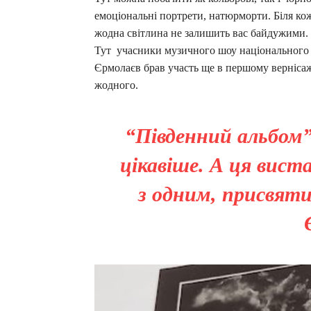
емоціональні портрети, натюрморти. Біля ко
жодна світлина не залишить вас байдужими. Д
Тут учасники музичного шоу національного 
Єрмолаєв брав участь ще в першому вернісаж
жодного.
“Південний альбом” 
цікавіше. А ця вист
з одним, присвяти