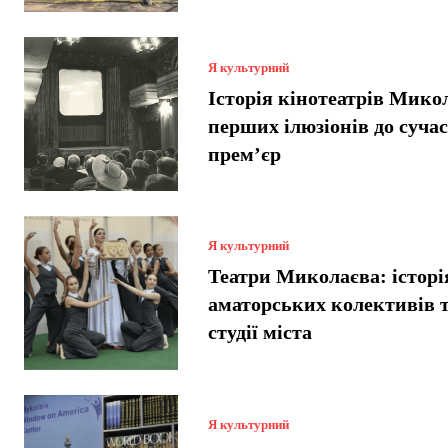
Я культурний
Історія кінотеатрів Микол
перших ілюзіонів до суча
прем’єр
Я культурний
Театри Миколаєва: історі
аматорських колективів т
студії міста
Я культурний