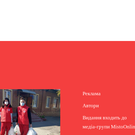
Реклама
Автори
Видання входить до
медіа-групи
MistoOnli