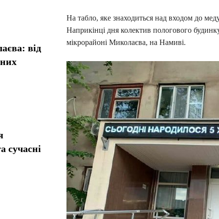
На табло, яке знаходиться над входом до мед
Наприкінці дня колектив пологового будинку
мікрорайоні Миколаєва, на Намиві.
аєва: від
сних
я
а сучасні