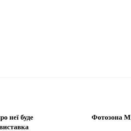
ро неї буде
Фотозона Ми
овиставка