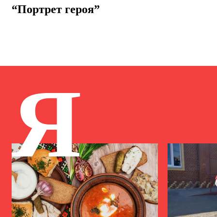
“Портрет героя”
Я