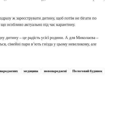
дразу ж зареєструвати дитину, щоб потім не бігати по
, що особливо актуально під час карантину.
дну дитину – це радість усієї родини. А для Миколаєва –
ься, сімейні пари в’ють гнізда у цьому невеликому, але
онароджених
медицина
новонароджені
Пологовий будинок