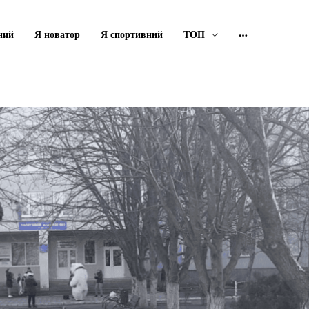
ний
Я новатор
Я спортивний
ТОП