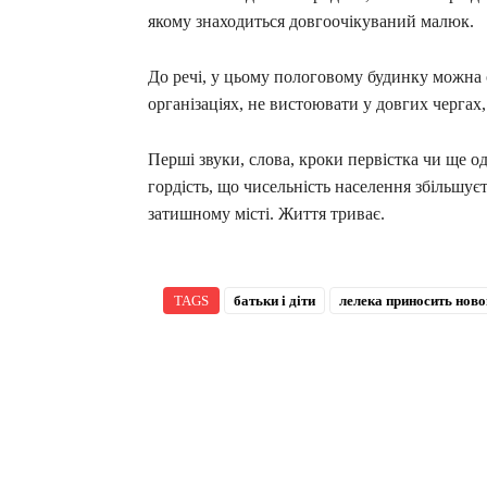
якому знаходиться довгоочікуваний малюк.
До речі, у цьому пологовому будинку можна о
організаціях, не вистоювати у довгих чергах
Перші звуки, слова, кроки первістка чи ще о
гордість, що чисельність населення збільшуєт
затишному місті. Життя триває.
TAGS
батьки і діти
лелека приносить нов