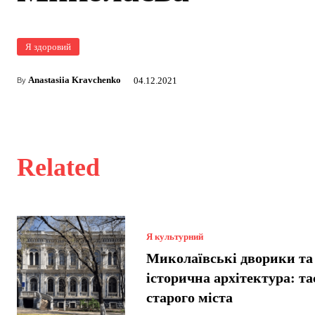
Я здоровий
Anastasiia Kravchenko
04.12.2021
By
Related
Я культурний
Миколаївські дворики та
історична архітектура: т
старого міста