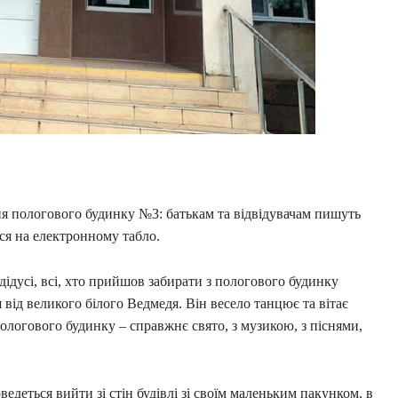
я пологового будинку №3: батькам та відвідувачам пишуть
ься на електронному табло.
 дідусі, всі, хто прийшов забирати з пологового будинку
від великого білого Ведмедя. Він весело танцює та вітає
ологового будинку – справжнє свято, з музикою, з піснями,
ведеться вийти зі стін будівлі зі своїм маленьким пакунком, в