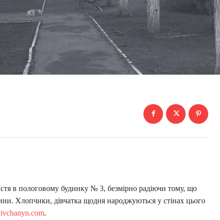
тя в пологовому будинку № 3, безмірно радіючи тому, що
дини. Хлопчики, дівчатка щодня народжуються у стінах цього
yivchanyn.com
.