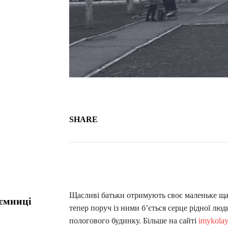
SHARE
Щасливі батьки отримують своє маленьке щас
аємниці
тепер поруч із ними б’ється серце рідної лю
пологового будинку. Більше на сайті
imykola