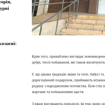
орія,
турні
колаєві:
Крім того, привабливо виглядає нововведенн
добрі, теплі побажання, які також висвічуют
Є ще цікава традиція: мами та тати, бабусі та
дорогоцінний подарунок, приймають вітання 
родину з народженням потомства. Біля стін п
жартами та побажаннями щастя.
З вікон виглядають породіллі, їм теж скоро до