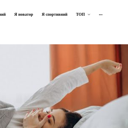
ний
Я новатор
Я спортивний
ТОП