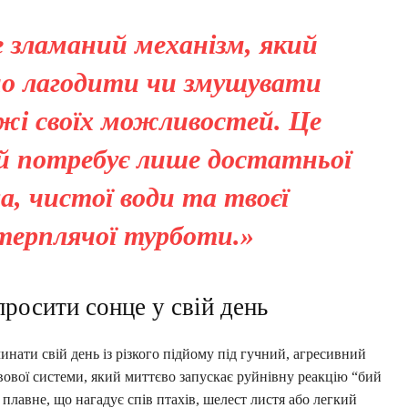
не зламаний механізм, який
но лагодити чи змушувати
жі своїх можливостей. Це
ий потребує лише достатньої
ла, чистої води та твоєї
 терплячої турботи.»
просити сонце у свій день
инати свій день із різкого підйому під гучний, агресивний
вової системи, який миттєво запускає руйнівну реакцію “бий
плавне, що нагадує спів птахів, шелест листя або легкий