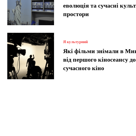
еволюція та сучасні куль
простори
Я культурний
Які фільми знімали в Ми
від першого кіносеансу до
сучасного кіно