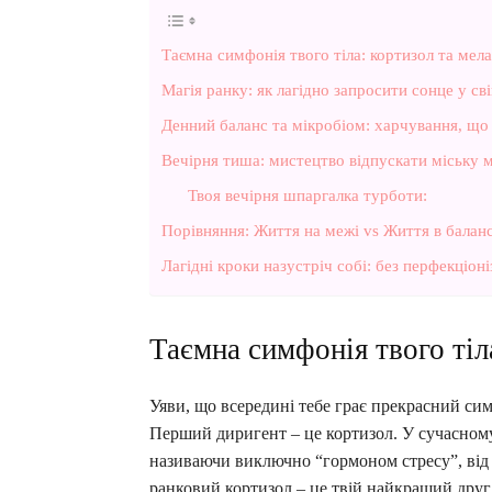
Таємна симфонія твого тіла: кортизол та мел
Магія ранку: як лагідно запросити сонце у св
Денний баланс та мікробіом: харчування, що
Вечірня тиша: мистецтво відпускати міську
Твоя вечірня шпаргалка турботи:
Порівняння: Життя на межі vs Життя в баланс
Лагідні кроки назустріч собі: без перфекціон
Таємна симфонія твого тіл
Уяви, що всередині тебе грає прекрасний си
Перший диригент – це кортизол. У сучасному
називаючи виключно “гормоном стресу”, від 
ранковий кортизол – це твій найкращий друг. 