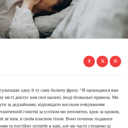
нсультаціях одну й ту саму болючу фразу: “Я прокидаюся вже
у місті диктує нам свої шалені, іноді безжальні правила. Ми
ути за дедлайнами, відповідати високим очікуванням
нескінченній гонитві за успіхом ми непомітно, крок за кроком,
й зв’язок зі своїм власним тілом. Воно починає подавати
ням та постійну потребу в каві, але ми часто глушимо ці