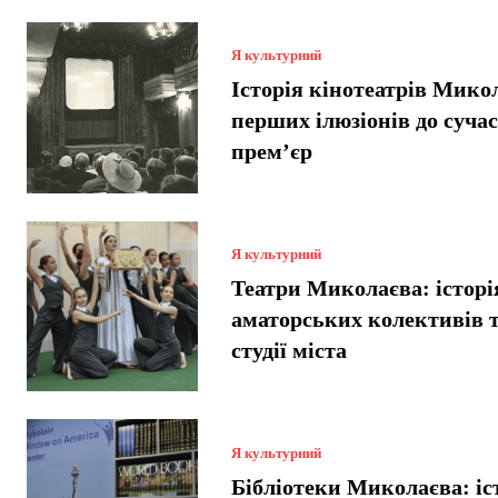
Я культурний
Історія кінотеатрів Микол
перших ілюзіонів до суча
прем’єр
Я культурний
Театри Миколаєва: історі
аматорських колективів т
студії міста
Я культурний
Бібліотеки Миколаєва: іст