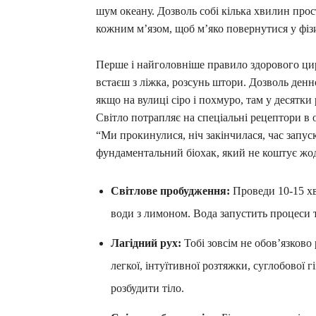
шум океану. Дозволь собі кілька хвилин прос
кожним м’язом, щоб м’яко повернутися у фіз
Перше і найголовніше правило здорового цир
встаєш з ліжка, розсунь штори. Дозволь денно
якщо на вулиці сіро і похмуро, там у десятки 
Світло потрапляє на спеціальні рецептори в 
“Ми прокинулися, ніч закінчилася, час запус
фундаментальний біохак, який не коштує жодн
Світлове пробудження:
Проведи 10-15 хв
води з лимоном. Вода запустить процеси 
Лагідний рух:
Тобі зовсім не обов’язково
легкої, інтуїтивної розтяжки, суглобової 
розбудити тіло.