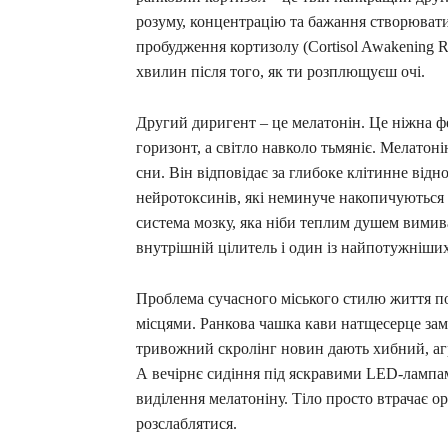
розуму, концентрацію та бажання створювати 
пробудження кортизолу (Cortisol Awakening R
хвилин після того, як ти розплющуєш очі.
Другий диригент – це мелатонін. Це ніжна фе
горизонт, а світло навколо тьмяніє. Мелатон
сни. Він відповідає за глибоке клітинне ві
нейротоксинів, які неминуче накопичуються 
система мозку, яка ніби теплим душем вимива
внутрішній цілитель і один із найпотужніших
Проблема сучасного міського стилю життя по
місцями. Ранкова чашка кави натщесерце замі
тривожний скролінг новин дають хибний, аг
А вечірнє сидіння під яскравими LED-лампа
виділення мелатоніну. Тіло просто втрачає орі
розслаблятися.