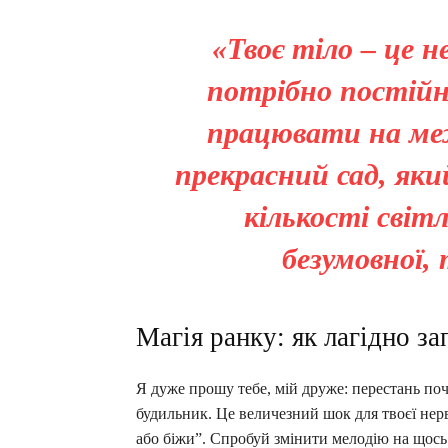
«Твоє тіло – це 
потрібно постій
працювати на ме
прекрасний сад, як
кількості світ
безумовної,
Магія ранку: як лагідно за
Я дуже прошу тебе, мій друже: перестань поч
будильник. Це величезний шок для твоєї нер
або біжи”. Спробуй змінити мелодію на щось 