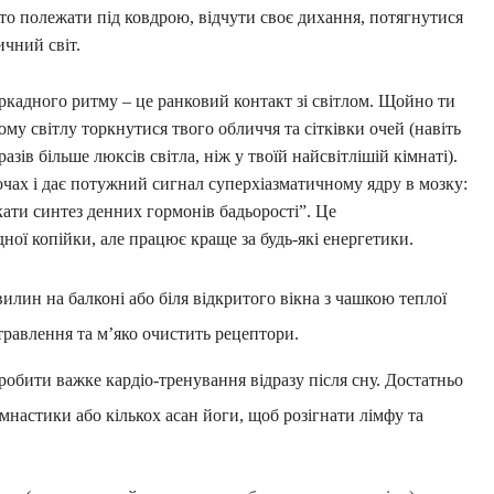
то полежати під ковдрою, відчути своє дихання, потягнутися
ичний світ.
кадного ритму – це ранковий контакт зі світлом. Щойно ти
му світлу торкнутися твого обличчя та сітківки очей (навіть
разів більше люксів світла, ніж у твоїй найсвітлішій кімнаті).
очах і дає потужний сигнал суперхіазматичному ядру в мозку:
кати синтез денних гормонів бадьорості”. Це
ої копійки, але працює краще за будь-які енергетики.
илин на балконі або біля відкритого вікна з чашкою теплої
травлення та м’яко очистить рецептори.
 робити важке кардіо-тренування відразу після сну. Достатньо
гімнастики або кількох асан йоги, щоб розігнати лімфу та