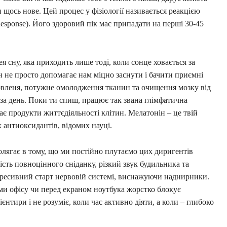
щось нове. Цей процес у фізіології називається реакцією
esponse). Його здоровий пік має припадати на перші 30-45
я сну, яка приходить лише тоді, коли сонце ховається за
ін не просто допомагає нам міцно заснути і бачити приємні
дновленя, потужне омолодження тканин та очищення мозку від
за день. Поки ти спиш, працює так звана глімфатична
є продукти життєдіяльності клітин. Мелатонін – це твій
 антиоксидантів, відомих науці.
лягає в тому, що ми постійно плутаємо цих диригентів
сть повноцінного сніданку, різкий звук будильника та
ресивний старт нервовій системі, виснажуючи наднирники.
ми офісу чи перед екраном ноутбука жорстко блокує
єнтири і не розуміє, коли час активно діяти, а коли – глибоко