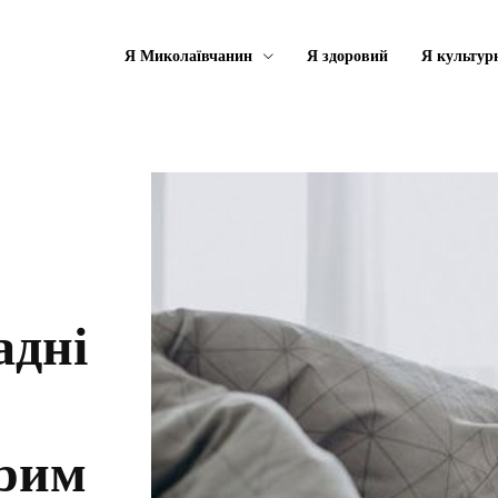
Я Миколаївчанин
Я здоровий
Я культур
адні
орим