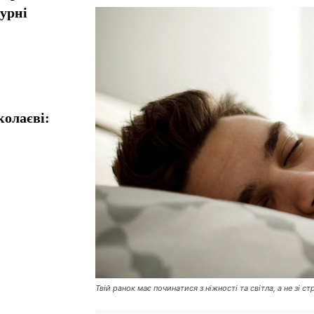
турні
колаєві:
Твій ранок має починатися з ніжності та світла, а не зі ст