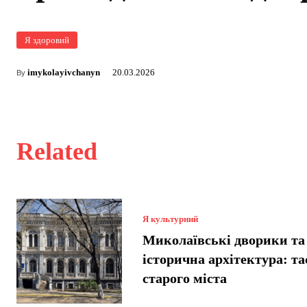
Я здоровий
imykolayivchanyn
20.03.2026
By
Related
Я культурний
Миколаївські дворики та
історична архітектура: т
старого міста