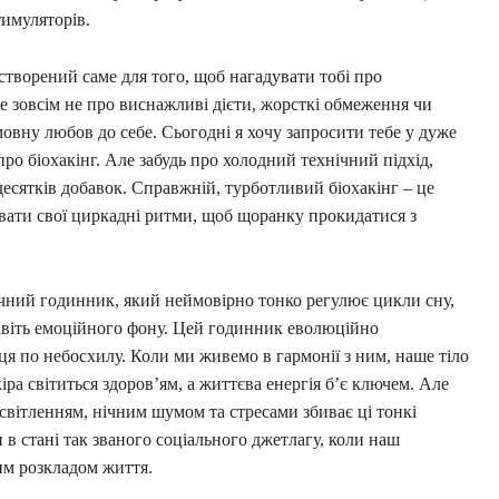
имуляторів.
створений саме для того, щоб нагадувати тобі про
 це зовсім не про виснажливі дієти, жорсткі обмеження чи
овну любов до себе. Сьогодні я хочу запросити тебе у дуже
о біохакінг. Але забудь про холодний технічний підхід,
есятків добавок. Справжній, турботливий біохакінг – це
увати свої циркадні ритми, щоб щоранку прокидатися з
чний годинник, який неймовірно тонко регулює цикли сну,
навіть емоційного фону. Цей годинник еволюційно
нця по небосхилу. Коли ми живемо в гармонії з ним, наше тіло
ра світиться здоров’ям, а життєва енергія б’є ключем. Але
світленням, нічним шумом та стресами збиває ці тонкі
 стані так званого соціального джетлагу, коли наш
ним розкладом життя.