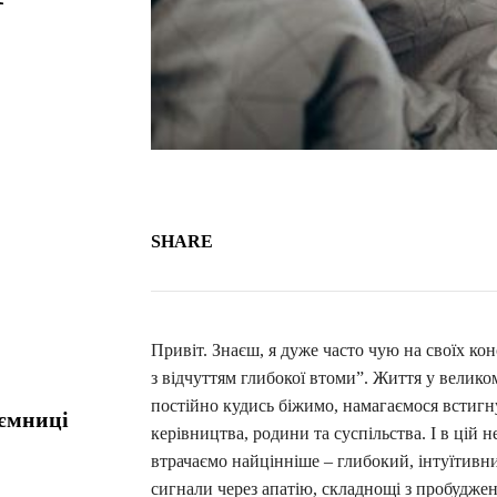
SHARE
Привіт. Знаєш, я дуже часто чую на своїх ко
з відчуттям глибокої втоми”. Життя у великом
постійно кудись біжимо, намагаємося встигн
аємниці
керівництва, родини та суспільства. І в цій 
втрачаємо найцінніше – глибокий, інтуїтивни
сигнали через апатію, складнощі з пробуджен