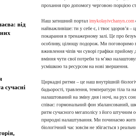
прохання про допомогу черговою порцією ст
Наш затишний портал
imykolayivchanyn.com
аєва: від
найважливіше: ти у себе є, і твоє здоров’я –
сних
покарання в тренажерному залі. Це про безум
особливу, цілющу подорож. Ми поговоримо пр
вживлення чіпів чи суворі графіки прийому д
вміння чути свої потреби та м’яко налаштов
усмішкою та ресурсом на нові звершення.
я
Циркадні ритми – це наш внутрішній біологі
а сучасні
бадьорості, травлення, температури тіла та 
налаштований на зміну дня і ночі, на рух со
співає: гормональний фон збалансований, шкі
ритм сучасного мегаполісу з його штучним о
природні налаштування. Ми починаємо жити в
біологічний час зовсім не збігається з реаль
орія,