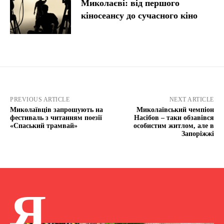
Миколаєві: від першого
кіносеансу до сучасного кіно
PREVIOUS ARTICLE
NEXT ARTICLE
Миколаївців запрошують на
Миколаївський чемпіон
фестиваль з читанням поезії
Насібов – таки обзавівся
«Спаський трамвай»
особистим житлом, але в
Запоріжжі
Я