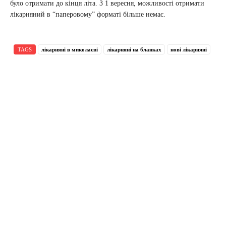
було отримати до кінця літа. З 1 вересня, можливості отримати
лікарняний в “паперовому” форматі більше немає.
TAGS
лікарняні в миколаєві
лікарняні на бланках
нові лікарняні