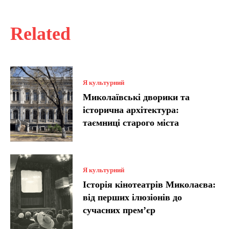
Related
Я культурний
Миколаївські дворики та
історична архітектура:
таємниці старого міста
Я культурний
Історія кінотеатрів Миколаєва:
від перших ілюзіонів до
сучасних прем’єр