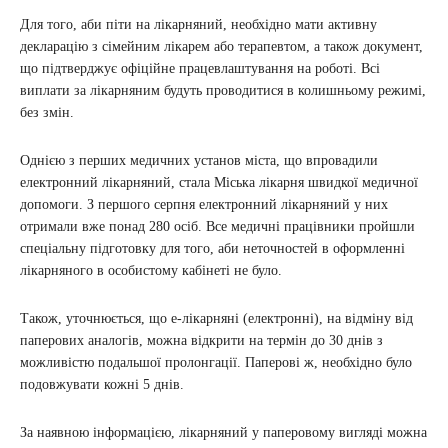
Для того, аби піти на лікарняний, необхідно мати активну
декларацію з сімейним лікарем або терапевтом, а також документ,
що підтверджує офіційне працевлаштування на роботі. Всі
виплати за лікарняним будуть проводитися в колишньому режимі,
без змін.
Однією з перших медичних установ міста, що впровадили
електронний лікарняний, стала Міська лікарня швидкої медичної
допомоги. З першого серпня електронний лікарняний у них
отримали вже понад 280 осіб. Все медичні працівники пройшли
спеціальну підготовку для того, аби неточностей в оформленні
лікарняного в особистому кабінеті не було.
Також, уточнюється, що e-лікарняні (електронні), на відміну від
паперових аналогів, можна відкрити на термін до 30 днів з
можливістю подальшої пролонгації. Паперові ж, необхідно було
подовжувати кожні 5 днів.
За наявною інформацією, лікарняний у паперовому вигляді можна