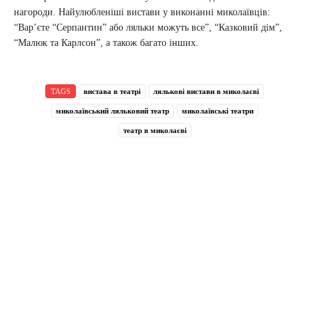
нагороди. Найулюбленіші вистави у виконанні миколаївців:
“Вар’єте “Серпантин” або ляльки можуть все”, “Казковий дім”,
“Малюк та Карлсон”, а також багато інших.
TAGS
вистава в театрі
лялькові вистави в миколаєві
миколаївський ляльковий театр
миколаївські театри
театр в миколаєві