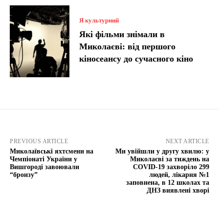
Я культурний
Які фільми знімали в
Миколаєві: від першого
кіносеансу до сучасного кіно
PREVIOUS ARTICLE
NEXT ARTICLE
Миколаївські яхтсмени на
Ми увійшли у другу хвилю: у
Чемпіонаті України у
Миколаєві за тиждень на
Вишгороді завоювали
COVID-19 захворіло 299
“бронзу”
людей, лікарня №1
заповнена, в 12 школах та
ДНЗ виявлені хворі