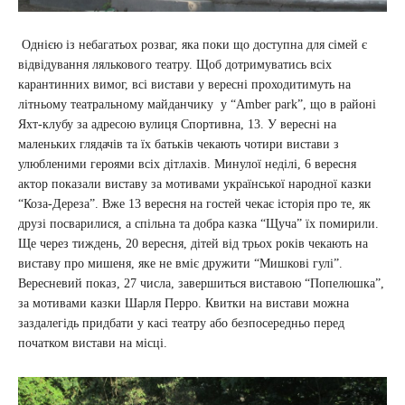
Однією із небагатьох розваг, яка поки що доступна для сімей є
відвідування лялькового театру. Щоб дотримуватись всіх
карантинних вимог, всі вистави у вересні проходитимуть на
літньому театральному майданчику у “Amber park”, що в районі
Яхт-клубу за адресою вулиця Спортивна, 13. У вересні на
маленьких глядачів та їх батьків чекають чотири вистави з
улюбленими героями всіх дітлахів. Минулої неділі, 6 вересня
актор показали виставу за мотивами української народної казки
“Коза-Дереза”. Вже 13 вересня на гостей чекає історія про те, як
друзі посварилися, а спільна та добра казка “Щуча” їх помирили.
Ще через тиждень, 20 вересня, дітей від трьох років чекають на
виставу про мишеня, яке не вміє дружити “Мишкові гулі”.
Вересневий показ, 27 числа, завершиться виставою “Попелюшка”,
за мотивами казки Шарля Перро. Квитки на вистави можна
заздалегідь придбати у касі театру або безпосередньо перед
початком вистави на місці.