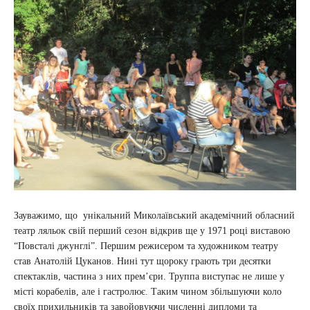
Зауважимо, що унікальний Миколаївський академічний обласний
театр ляльок свій перший сезон відкрив ще у 1971 році виставою
“Повсталі джунглі”. Першим режисером та художником театру
став Анатолій Цуканов. Нині тут щороку грають три десятки
спектаклів, частина з них прем’єри. Труппа виступає не лише у
місті корабелів, але і гастролює. Таким чином збільшуючи коло
своїх прихильників та завойовуючи численні дипломи та