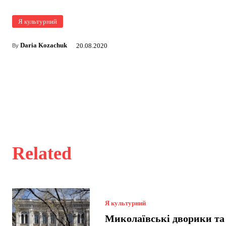
Я культурний
Daria Kozachuk
20.08.2020
By
Related
Я культурний
Миколаївські дворики та