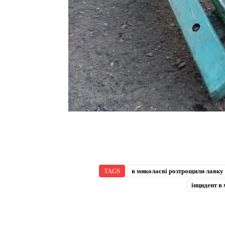
TAGS
в миколаєві розтрощили лавку
інцидент в