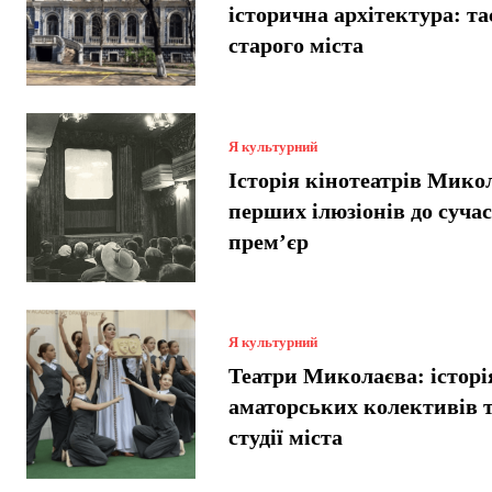
історична архітектура: т
старого міста
Я культурний
Історія кінотеатрів Микол
перших ілюзіонів до суча
прем’єр
Я культурний
Театри Миколаєва: історі
аматорських колективів т
студії міста