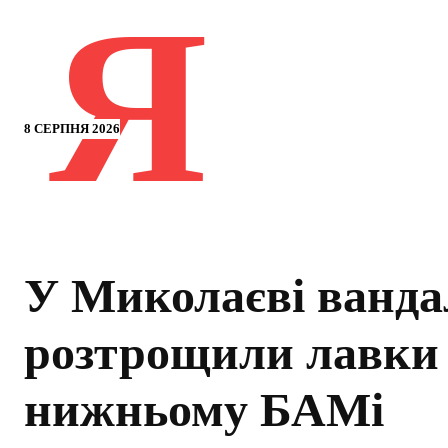
Я
8 СЕРПНЯ 2026
У Миколаєві ванд
розтрощили лавки
нижньому БАМі