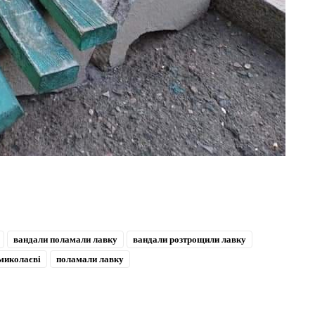
вандали поламали лавку
вандали розтрощили лавку
 миколаєві
поламали лавку