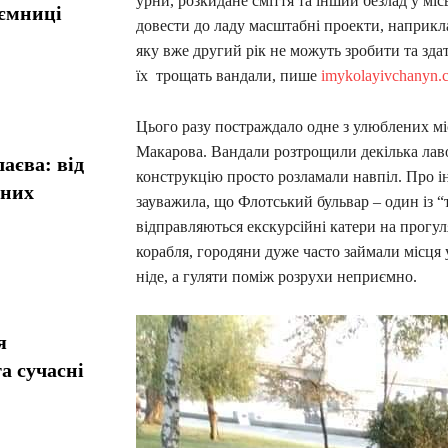
урни, розкидане сміття та інший безлад у мі
аємниці
довести до ладу масштабні проекти, наприкла
яку вже другий рік не можуть зробити та зда
їх трощать вандали, пише
imykolayivchanyn.
Цього разу постраждало одне з улюблених м
Макарова. Вандали розтрощили декілька лавок
аєва: від
конструкцію просто розламали навпіл. Про 
сних
зауважила, що Флотський бульвар – один із “
відправляються екскурсійні катери на прогул
корабля, городяни дуже часто займали місця у
ніде, а гуляти поміж розрухи неприємно.
я
а сучасні