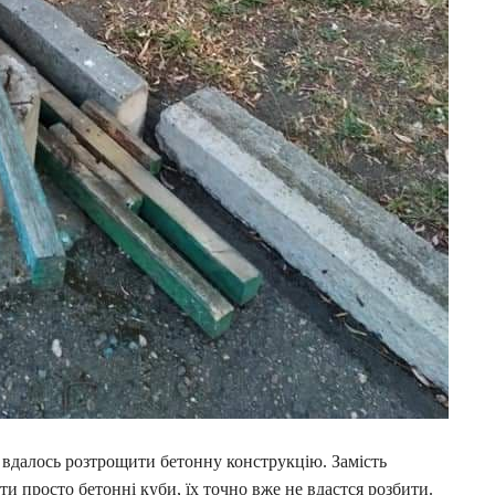
 вдалось розтрощити бетонну конструкцію. Замість
 просто бетонні куби, їх точно вже не вдастся розбити.