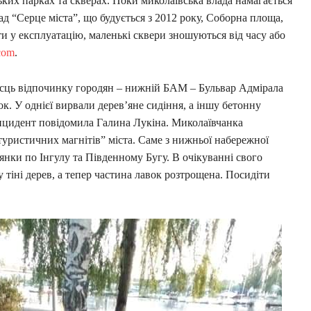
ських парках та скверах. Поки миколаївська влада намагається
д “Серце міста”, що будується з 2012 року, Соборна площа,
ти у експлуатацію, маленькі сквери зношуються від часу або
com
.
ісць відпочинку городян – нижній БАМ – Бульвар Адмірала
. У однієї вирвали дерев’яне сидіння, а іншу бетонну
інцидент повідомила Галина Лукіна. Миколаївчанка
туристичних магнітів” міста. Саме з нижньої набережної
янки по Інгулу та Південному Бугу. В очікуванні свого
 тіні дерев, а тепер частина лавок розтрощена. Посидіти