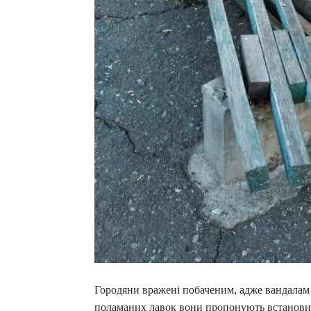
Городяни вражені побаченим, адже вандалам
поламаних лавок вони пропонують встановити