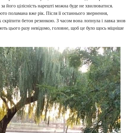
 за його цілісність нарешті можна буде не хвилюватися.
ото поламана вже рік. Після її останнього звернення,
 скріпити бетон резинкою. З часом вона лопнула і лавка знов
ують цього разу невідомо, головне, щоб це було щось міцніше