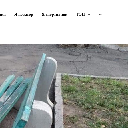
ний
Я новатор
Я спортивний
ТОП