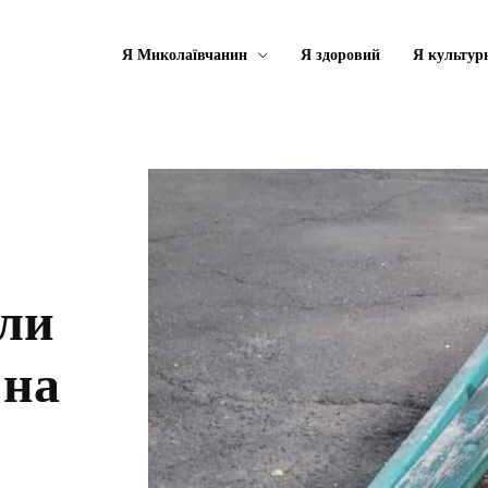
Я Миколаївчанин
Я здоровий
Я культур
али
 на