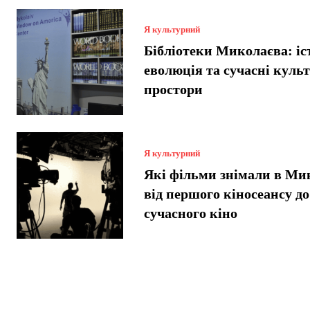
Я культурний
Бібліотеки Миколаєва: іст
еволюція та сучасні куль
простори
Я культурний
Які фільми знімали в Ми
від першого кіносеансу до
сучасного кіно