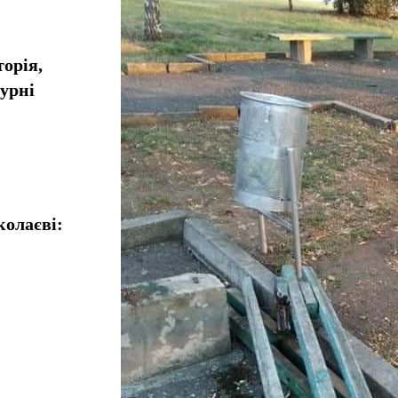
орія,
турні
колаєві: