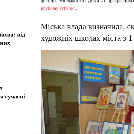
дитини. Різноманітні гуртки – є прекрасним 
imykolayivchanyn
.
Міська влада визначила, с
аєва: від
художніх школах міста з 1
сних
я
а сучасні