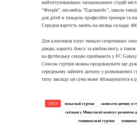
найтитулованіших танцювальних студій міст
“Феєрія”, ансамбль “Едельвейс”, школа танці
для дітей в тиждень професійні тренери та 
Середня вартість занять на місяць складає 40
Для хлопчиків існує чимало спортивних секц
дзюдо, карате), боксу та кікбоксингу, а також
на футбольну секцію приймають у FC Galaxy 
Список гуртків можна продовжувати ще дуже д
середньому зайняти дитину у розвиваючих гур
типу закладу ця сума може збільшуватися в р
TAGS
вокальні гуртки
записати дитину в г
скільки у Миколаєві коштує розвиток 
танцювальні гуртки
танцювал