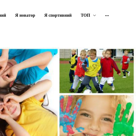
ний
Я новатор
Я спортивний
ТОП