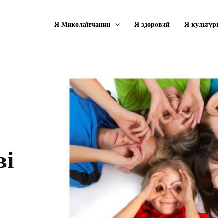
Я Миколаївчанин
Я здоровий
Я культур
ві