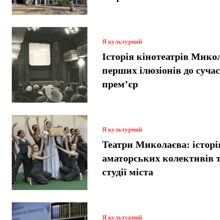
Я культурний
Історія кінотеатрів Микол
перших ілюзіонів до суча
прем’єр
Я культурний
Театри Миколаєва: історі
аматорських колективів т
студії міста
Я культурний