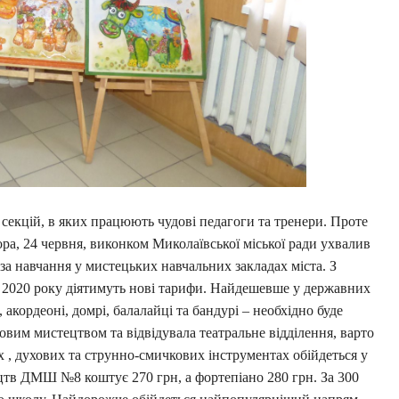
секцій, в яких працюють чудові педагоги та тренери. Проте
ора, 24 червня, виконком Миколаївської міської ради ухвалив
за навчання у мистецьких навчальних закладах міста. З
 2020 року діятимуть нові тарифи. Найдешевше у державних
 акордеоні, домрі, балалайці та бандурі – необхідно буде
вим мистецтвом та відвідувала театральне відділення, варто
х , духових та струнно-смичкових інструментах обійдеться у
цтв ДМШ №8 коштує 270 грн, а фортепіано 280 грн. За 300