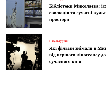
Бібліотеки Миколаєва: іст
еволюція та сучасні куль
простори
Я культурний
Які фільми знімали в Ми
від першого кіносеансу до
сучасного кіно