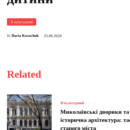
Я культурний
Daria Kozachuk
25.06.2020
By
Related
Я культурний
Миколаївські дворики та
історична архітектура: т
старого міста