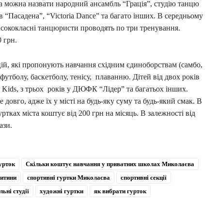
а можна назвати народний ансамбль “Грація”, студію танцю
в “Пасадена”, “Victoria Dance” та багато інших. В середньому
висококласні танцюристи проводять по три тренування.
0 грн.
ій, які пропонують навчання східним єдиноборствам (самбо,
 футболу, баскетболу, тенісу, плаванню. Дітей від двох років
Kids, з трьох років у ДЮФК “Лідер” та багатьох інших.
овго, адже їх у місті на будь-яку суму та будь-який смак. В
тках міста коштує від 200 грн на місяць. В залежності від
ази.
урток
Скільки коштує навчання у приватних школах Миколаєва
дитини
спортивні гуртки Миколаєва
спортивні секції
ьні студії
художні гуртки
як вибрати гурток