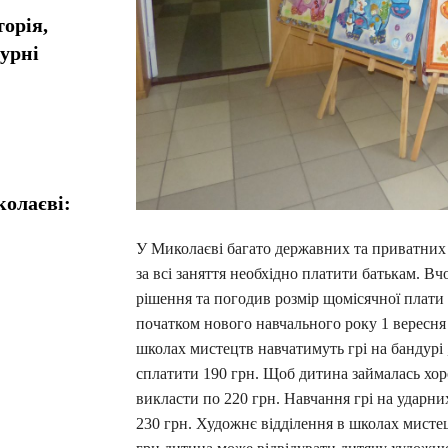
орія,
турні
колаєві:
У Миколаєві багато державних та приватних 
за всі заняття необхідно платити батькам. Вч
рішення та погодив розмір щомісячної плати 
початком нового навчального року 1 вересня
школах мистецтв навчатимуть грі на бандурі ,
сплатити 190 грн. Щоб дитина займалась хоро
викласти по 220 грн. Навчання грі на ударни
230 грн. Художнє відділення в школах мисте