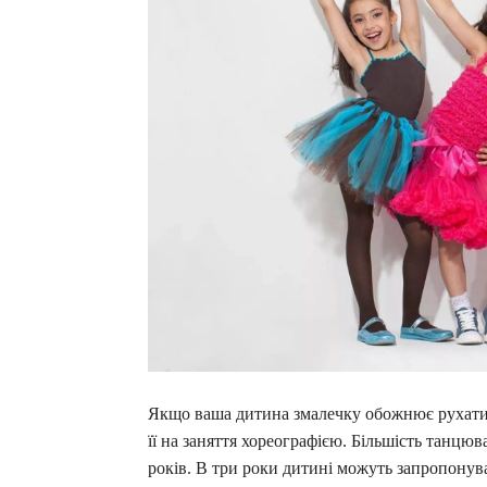
Якщо ваша дитина змалечку обожнює рухатись
її на заняття хореографією. Більшість танцюв
років. В три роки дитині можуть запропонув