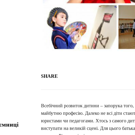
SHARE
Всебічний розвиток дитини – запорука того,
майбутню професію. Далеко не всі діти стаю
юристами чи педагогами. Хтось з самого дит
аємниці
виступати на великій сцені. Для цього батьк