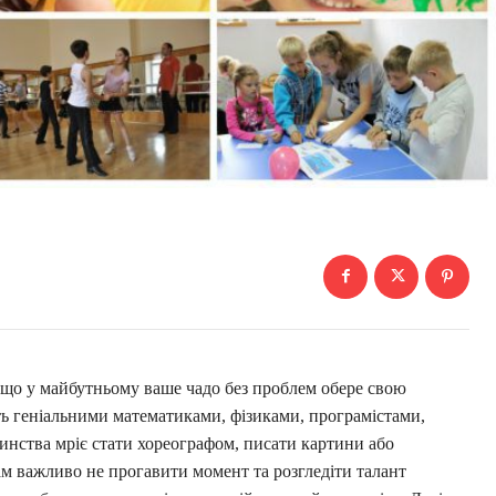
 що у майбутньому ваше чадо без проблем обере свою
ть геніальними математиками, фізиками, програмістами,
инства мріє стати хореографом, писати картини або
ам важливо не прогавити момент та розгледіти талант