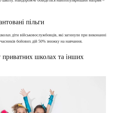
ю школу. Найдорожче обійдеться найпопулярніший напрям –
антовані пільги
колах діти військовослужбовців, які загинули при виконанні
 учасників бойових дій 50% знижку на навчання.
у приватних школах та інших