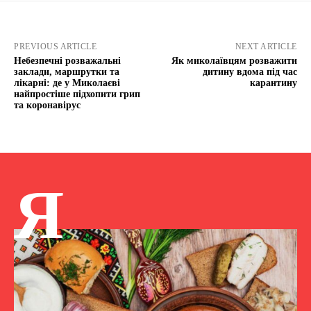
PREVIOUS ARTICLE
NEXT ARTICLE
Небезпечні розважальні
Як миколаївцям розважити
заклади, маршрутки та
дитину вдома під час
лікарні: де у Миколаєві
карантину
найпростіше підхопити грип
та коронавірус
Я