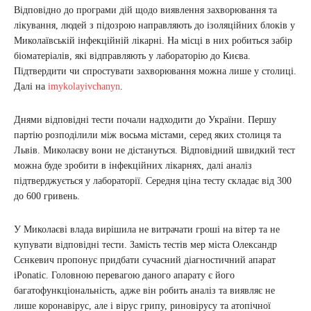
Відповідно до програми дій щодо виявлення захворювання та
лікування, людей з підозрою направляють до ізоляційних блоків у
Миколаївській інфекційній лікарні. На місці в них робиться забір
біоматеріалів, які відправляють у лабораторію до Києва.
Підтвердити чи спростувати захворювання можна лише у столиці.
Далі на
imykolayivchanyn
.
Днями відповідні тести почали надходити до України. Першу
партію розподілили між восьма містами, серед яких столиця та
Львів. Миколаєву вони не дістануться. Відповідний швидкий тест
можна буде зробити в інфекційних лікарнях, далі аналіз
підтверджується у лабораторії. Середня ціна тесту складає від 300
до 600 гривень.
У Миколаєві влада вирішила не витрачати гроші на вітер та не
купувати відповідні тести. Замість тестів мер міста Олександр
Сєнкевич пропонує придбати сучасний діагностичний апарат
iPonatic. Головною перевагою даного апарату є його
багатофункціональність, адже він робить аналіз та виявляє не
лише коронавірус, але і вірус грипу, риновірусу та атопічної