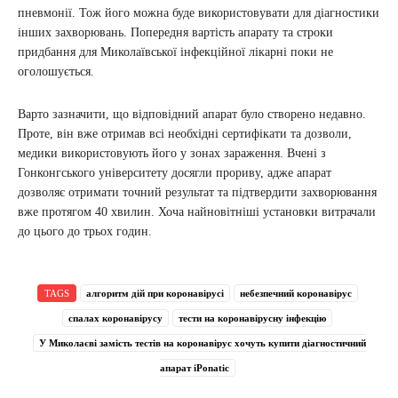
пневмонії. Тож його можна буде використовувати для діагностики
інших захворювань. Попередня вартість апарату та строки
придбання для Миколаївської інфекційної лікарні поки не
оголошується.
Варто зазначити, що відповідний апарат було створено недавно.
Проте, він вже отримав всі необхідні сертифікати та дозволи,
медики використовують його у зонах зараження. Вчені з
Гонконгського університету досягли прориву, адже апарат
дозволяє отримати точний результат та підтвердити захворювання
вже протягом 40 хвилин. Хоча найновітніші установки витрачали
до цього до трьох годин.
TAGS
алгоритм дій при коронавірусі
небезпечний коронавірус
спалах коронавірусу
тести на коронавірусну інфекцію
У Миколаєві замість тестів на коронавірус хочуть купити діагностичний
апарат iPonatic