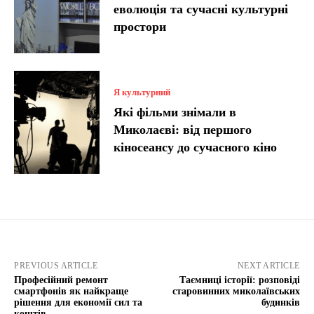
еволюція та сучасні культурні
простори
Я культурний
Які фільми знімали в
Миколаєві: від першого
кіносеансу до сучасного кіно
PREVIOUS ARTICLE
NEXT ARTICLE
Професійний ремонт
Таємниці історії: розповіді
смартфонів як найкраще
старовинних миколаївських
рішення для економії сил та
будинків
коштів