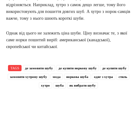
відрізняється. Наприклад, хутро з самок дещо легше, тому його
використовують для пошиття довгих шуб. А хутро з норок-самців
важче, тому з нього шиють короткі шуби.
Однак від цього не залежить ціна шуби. Ціну визначає те, з якої
саме норки пошитий виріб: американської (канадської),
європейської чи китайської.
TAGS
де замовити шубу
де купити норкову шубу
де купити шубу
замовити хутрову шубу
мода
норкова шуба
одяг з хутра
стиль
хутро
шуба
як вибрати шубу