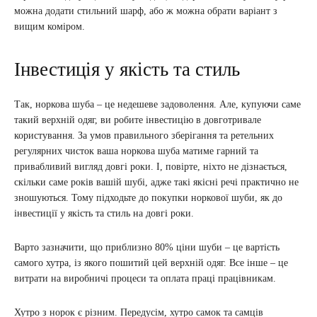
можна додати стильний шарф, або ж можна обрати варіант з
вищим коміром.
Інвестиція у якість та стиль
Так, норкова шуба – це недешеве задоволення. Але, купуючи саме
такий верхній одяг, ви робите інвестицію в довготривале
користування. За умов правильного зберігання та ретельних
регулярних чисток ваша норкова шуба матиме гарний та
привабливий вигляд довгі роки. І, повірте, ніхто не дізнається,
скільки саме років вашій шубі, адже такі якісні речі практично не
зношуються. Тому підходьте до покупки норкової шуби, як до
інвестиції у якість та стиль на довгі роки.
Варто зазначити, що приблизно 80% ціни шуби – це вартість
самого хутра, із якого пошитий цей верхній одяг. Все інше – це
витрати на виробничі процеси та оплата праці працівникам.
Хутро з норок є різним. Передусім, хутро самок та самців