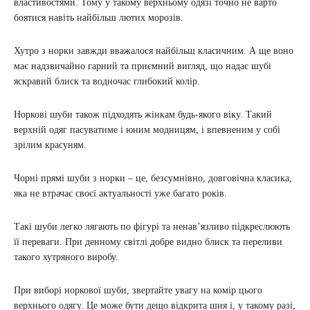
властивостями. Тому у такому верхньому одязі точно не варто
боятися навіть найбільш лютих морозів.
Хутро з норки завжди вважалося найбільш класичним. А ще воно
має надзвичайно гарний та приємний вигляд, що надає шубі
яскравий блиск та водночас глибокий колір.
Норкові шуби також підходять жінкам будь-якого віку. Такий
верхній одяг пасуватиме і юним модницям, і впевненим у собі
зрілим красуням.
Чорні прямі шуби з норки – це, безсумнівно, довговічна класика,
яка не втрачає своєї актуальності уже багато років.
Такі шуби легко лягають по фігурі та ненав’язливо підкреслюють
її переваги. При денному світлі добре видно блиск та переливи
такого хутряного виробу.
При виборі норкової шуби, звертайте увагу на комір цього
верхнього одягу. Це може бути дещо відкрита шия і, у такому разі,