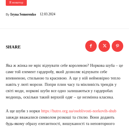
Я новатор
12.03.2024
Iryna Semerenko
By
SHARE
Яка ж жінка не мріє відчувати себе королевою? Норкова шуба – це
саме той елемент гардеробу, який дозволяє відчувати себе
впевненою, стильною та красивою. А ще у ній неймовірно тепло
навіть у люті морози. Попри плин часу та мінливість трендів у
світі моди, норкові шуби все одно залишаються у гардеробах
модниць, оскільки такий верхній одяг – це незмінна класика.
А ще шуби з норки
https://hutro.org.ua/osoblivosti-norkovih-shub
завжди вважалися символом розкоші та стилю. Вони додають
будь-якому образу елегантності, вишуканості та неповторного