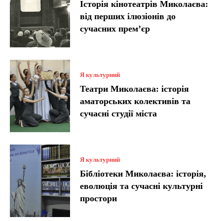
Історія кінотеатрів Миколаєва:
від перших ілюзіонів до
сучасних прем’єр
Я культурний
Театри Миколаєва: історія
аматорських колективів та
сучасні студії міста
Я культурний
Бібліотеки Миколаєва: історія,
еволюція та сучасні культурні
простори