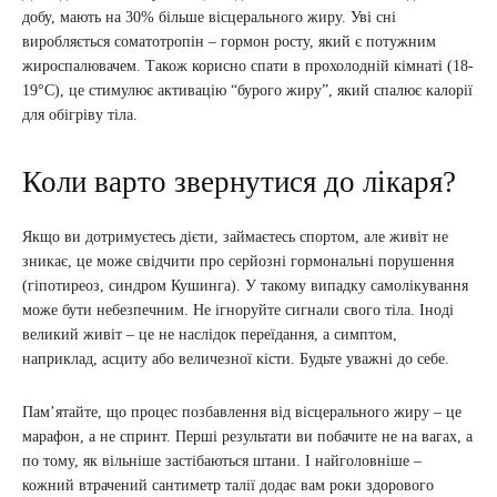
добу, мають на 30% більше вісцерального жиру. Уві сні
виробляється соматотропін – гормон росту, який є потужним
жироспалювачем. Також корисно спати в прохолодній кімнаті (18-
19°C), це стимулює активацію “бурого жиру”, який спалює калорії
для обігріву тіла.
Коли варто звернутися до лікаря?
Якщо ви дотримуєтесь дієти, займаєтесь спортом, але живіт не
зникає, це може свідчити про серйозні гормональні порушення
(гіпотиреоз, синдром Кушинга). У такому випадку самолікування
може бути небезпечним. Не ігноруйте сигнали свого тіла. Іноді
великий живіт – це не наслідок переїдання, а симптом,
наприклад, асциту або величезної кісти. Будьте уважні до себе.
Пам’ятайте, що процес позбавлення від вісцерального жиру – це
марафон, а не спринт. Перші результати ви побачите не на вагах, а
по тому, як вільніше застібаються штани. І найголовніше –
кожний втрачений сантиметр талії додає вам роки здорового