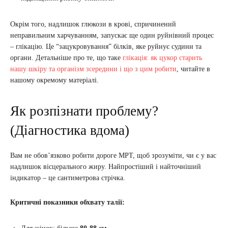
Окрім того, надлишок глюкози в крові, спричинений
неправильним харчуванням, запускає ще один руйнівний процес
– глікацію. Це “зацукровування” білків, яке руйнує судини та
органи. Детальніше про те, що таке
глікація: як цукор старить
нашу шкіру та організм зсередини і що з цим робити
, читайте в
нашому окремому матеріалі.
Як розпізнати проблему?
(Діагностика вдома)
Вам не обов’язково робити дороге МРТ, щоб зрозуміти, чи є у вас
надлишок вісцерального жиру. Найпростіший і найточніший
індикатор – це сантиметрова стрічка.
Критичні показники обхвату талії: