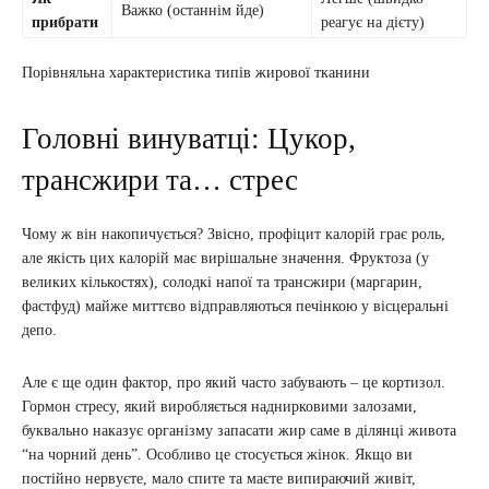
Важко (останнім йде)
прибрати
реагує на дієту)
Порівняльна характеристика типів жирової тканини
Головні винуватці: Цукор,
трансжири та… стрес
Чому ж він накопичується? Звісно, профіцит калорій грає роль,
але якість цих калорій має вирішальне значення. Фруктоза (у
великих кількостях), солодкі напої та трансжири (маргарин,
фастфуд) майже миттєво відправляються печінкою у вісцеральні
депо.
Але є ще один фактор, про який часто забувають – це кортизол.
Гормон стресу, який виробляється наднирковими залозами,
буквально наказує організму запасати жир саме в ділянці живота
“на чорний день”. Особливо це стосується жінок. Якщо ви
постійно нервуєте, мало спите та маєте випираючий живіт,