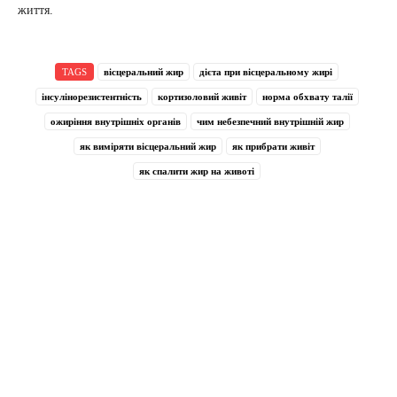
життя.
TAGS
вісцеральний жир
дієта при вісцеральному жирі
інсулінорезистентність
кортизоловий живіт
норма обхвату талії
ожиріння внутрішніх органів
чим небезпечний внутрішній жир
як виміряти вісцеральний жир
як прибрати живіт
як спалити жир на животі