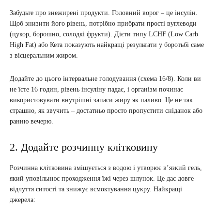
Забудьте про знежирені продукти. Головний ворог – це інсулін.
Щоб знизити його рівень, потрібно прибрати прості вуглеводи
(цукор, борошно, солодкі фрукти). Дієти типу LCHF (Low Carb
High Fat) або Кета показують найкращі результати у боротьбі саме
з вісцеральним жиром.
Додайте до цього інтервальне голодування (схема 16/8). Коли ви
не їсте 16 годин, рівень інсуліну падає, і організм починає
використовувати внутрішні запаси жиру як паливо. Це не так
страшно, як звучить – достатньо просто пропустити сніданок або
ранню вечерю.
2. Додайте розчинну клітковину
Розчинна клітковина змішується з водою і утворює в’язкий гель,
який уповільнює проходження їжі через шлунок. Це дає довге
відчуття ситості та знижує всмоктування цукру. Найкращі
джерела: