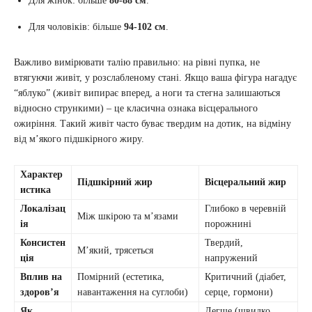
Для жінок: більше
80-88 см
.
Для чоловіків: більше
94-102 см
.
Важливо вимірювати талію правильно: на рівні пупка, не
втягуючи живіт, у розслабленому стані. Якщо ваша фігура нагадує
“яблуко” (живіт випирає вперед, а ноги та стегна залишаються
відносно стрункими) – це класична ознака вісцерального
ожиріння. Такий живіт часто буває твердим на дотик, на відміну
від м’якого підшкірного жиру.
Характер
Підшкірний жир
Вісцеральний жир
истика
Локалізац
Глибоко в черевній
Між шкірою та м’язами
ія
порожнині
Консистен
Твердий,
М’який, трясеться
ція
напружений
Вплив на
Помірний (естетика,
Критичний (діабет,
здоров’я
навантаження на суглоби)
серце, гормони)
Як
Легше (швидко