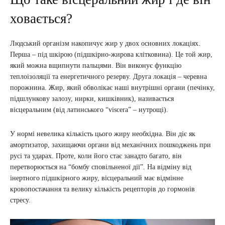
ховається?
Людський організм накопичує жир у двох основних локаціях.
Перша – під шкірою (підшкірно-жирова клітковина). Це той жир,
який можна вщипнути пальцями. Він виконує функцію
теплоізоляції та енергетичного резерву. Друга локація – черевна
порожнина. Жир, який обволікає наші внутрішні органи (печінку,
підшлункову залозу, нирки, кишківник), називається
вісцеральним (від латинського “viscera” – нутрощі).
У нормі невелика кількість цього жиру необхідна. Він діє як
амортизатор, захищаючи органи від механічних пошкоджень при
русі та ударах. Проте, коли його стає занадто багато, він
перетворюється на “бомбу сповільненої дії”. На відміну від
інертного підшкірного жиру, вісцеральний має відмінне
кровопостачання та велику кількість рецепторів до гормонів
стресу.