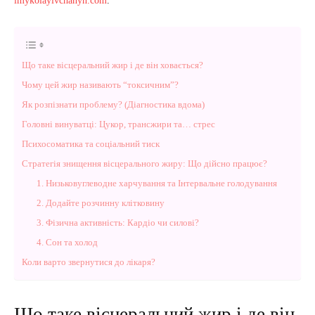
imykolayivchanyn.com
.
Що таке вісцеральний жир і де він ховається?
Чому цей жир називають “токсичним”?
Як розпізнати проблему? (Діагностика вдома)
Головні винуватці: Цукор, трансжири та… стрес
Психосоматика та соціальний тиск
Стратегія знищення вісцерального жиру: Що дійсно працює?
1. Низьковуглеводне харчування та Інтервальне голодування
2. Додайте розчинну клітковину
3. Фізична активність: Кардіо чи силові?
4. Сон та холод
Коли варто звернутися до лікаря?
Що таке вісцеральний жир і де він