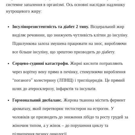
системне запалення в організмі. Ось основні наслідки надлишку
нутрощевого жиру:
Інсулінорезистентність та діабет 2 типу.
Вісцеральний жир
виділяє речовини, що знижують чутливість клітин до інсуліну.
Підшлункова залоза змушена працювати на знос, виробляючи
все більше інсуліну, що зрештою призводить до діабету.
Серцево-судинні катастрофи.
Жирні кислоти потрапляють
через ворітну вену прямо в печінку, стимулюючи вироблення
“поганого” холестерину (ЛПНЩ) і тригліцеридів. Це прямий
шлях до атеросклерозу, інфарктів та інсультів.
Гормональний дисбаланс.
Жирова тканина містить фермент
ароматазу, який перетворює тестостерон на естроген. У
чоловіків це призводить до зниження лібідо та росту грудей за
жіночим типом, а у жінок – до порушення циклу та
підвищення ризику онкології.