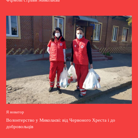
Фірмові страви Миколаєва
Я новатор
Волонтерство у Миколаєві: від Червоного Хреста і до
добровольців