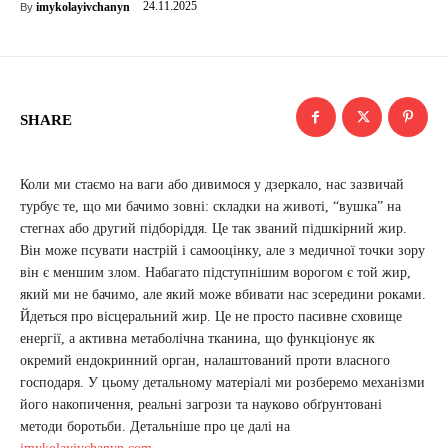
24.11.2025
imykolayivchanyn
By
SHARE
Коли ми стаємо на ваги або дивимося у дзеркало, нас зазвичай
турбує те, що ми бачимо зовні: складки на животі, “вушка” на
стегнах або другий підборіддя. Це так званий підшкірний жир.
Він може псувати настрій і самооцінку, але з медичної точки зору
він є меншим злом. Набагато підступнішим ворогом є той жир,
який ми не бачимо, але який може вбивати нас зсередини роками.
Йдеться про вісцеральний жир. Це не просто пасивне сховище
енергії, а активна метаболічна тканина, що функціонує як
окремий ендокринний орган, налаштований проти власного
господаря. У цьому детальному матеріалі ми розберемо механізми
його накопичення, реальні загрози та науково обґрунтовані
методи боротьби. Детальніше про це далі на