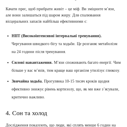
Качати прес, щоб прибрати живіт – це міф. Ви зміцните м’язи,
але вони залишаться під шаром жиру. Для спалювання
вісцеральних запасів найбільш ефективними є:
HIIT (Високоінтенсивні інтервальні тренування).
Чергування швидкого бігу та ходьби. Це розганяє метаболізм
на 24 години після тренування.
Силові навантаження.
М’язи споживають багато енергії. Чим
більше у вас м’язів, тим краще ваш організм утилізує глюкозу.
Звичайна ходьба.
Прогулянка 10-15 тисяч кроків щодня
ефективно знижує рівень кортизолу, що, як ми вже з’ясували,
критично важливо.
4. Сон та холод
Дослідження показують, що люди, які сплять менше 6 годин на