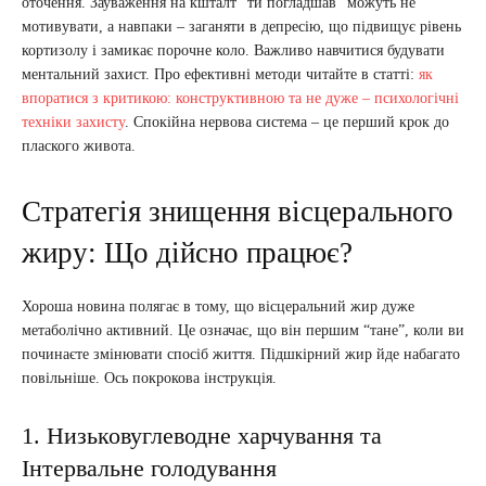
оточення. Зауваження на кшталт “ти погладшав” можуть не
мотивувати, а навпаки – заганяти в депресію, що підвищує рівень
кортизолу і замикає порочне коло. Важливо навчитися будувати
ментальний захист. Про ефективні методи читайте в статті:
як
впоратися з критикою: конструктивною та не дуже – психологічні
техніки захисту
. Спокійна нервова система – це перший крок до
плаского живота.
Стратегія знищення вісцерального
жиру: Що дійсно працює?
Хороша новина полягає в тому, що вісцеральний жир дуже
метаболічно активний. Це означає, що він першим “тане”, коли ви
починаєте змінювати спосіб життя. Підшкірний жир йде набагато
повільніше. Ось покрокова інструкція.
1. Низьковуглеводне харчування та
Інтервальне голодування