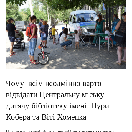
Чому всім неодмінно варто
відвідати Центральну міську
дитячу бібліотеку імені Шури
Кобера та Віті Хоменка
Психологи та спеціалісти з гармонійного дитячого розвитку