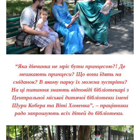
“Яка дівчинка не мріє бути принцесою?! Де
мешкають принцеси? Що вони їдять на
сніданок? В якому парку їх можна зустріти?
На ці питання знають відповіді бібліотекарі з
Центральної міської дитячої бібліотеки імені
Шури Кобера та Віті Хоменка”, – працівники
радо запрошують всіх дітей до бібліотеки.