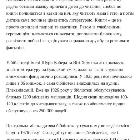
радять батькам змалку привчати дітей до читання. Любов до
книги починається з казки на ніч, яку читають мама і тато, а потім
дитина сама починає цікавитись літературою. Книги – це не
просто скріплені папірці та картинки. Разом із улюбленими
героями діти навчаються співчувати, допомагати ближньому,
розрізняти добро і зло, цінувати справжню дружбу та розвивати
фантазію.
У бібліотеці імені Шури Кобера та Віті Хоменка діти зможуть
знайти літературу на будь-який смак, адже за час її існування
книжковий фонд значно розширився. У 1923 році все починалося
лише з 86 книжок, а сама бібліотека знаходилась на вулиці
Плеханівській. Вже до 1926 року у бібліотеці обслуговувалось
близько 1200 місцевих мешканців. Щодня сюди приходило 100-
120 клієнтів до читацького залу, а також по абонементу щодня
обслуговувалось 250-300 людей.
Центральна міська дитяча бібліотека у сучасному вигляді та місці
існує з 1976 року. Сьогодні тут не лише зберігається, але і
активно використовується 81 тисяча книжок, близько 100 різних