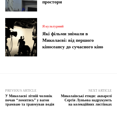
простори
Я культурний
Які фільми знімали в
Миколаєві: від першого
кіносеансу до сучасного кіно
PREVIOUS ARTICLE
NEXT ARTICLE
У Миколаєві літній чоловік
Миколаївські етюди: акварелі
почав “ломитись” у вагон
Сергія Луньова надрукують
трамваю та травмував водія
на колекційних листівках