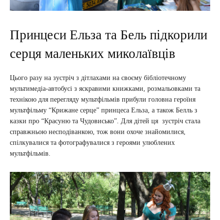
Принцеси Ельза та Бель підкорили
серця маленьких миколаївців
Цього разу на зустріч з дітлахами на своєму бібліотечному
мультимедіа-автобусі з яскравими книжками, розмальовками та
технікою для перегляду мультфільмів прибули головна героїня
мультфільму “Крижане серце” принцеса Ельза, а також Белль з
казки про “Красуню та Чудовисько”. Для дітей ця зустріч стала
справжньою несподіванкою, тож вони охоче знайомилися,
спілкувалися та фотографувалися з героями улюблених
мультфільмів.