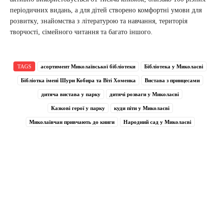
періодичних видань, а для дітей створено комфортні умови для
розвитку, знайомства з літературою та навчання, територія
творчості, сімейного читання та багато іншого.
TAGS
асортимент Миколаївської бібліотеки
Бібліотека у Миколаєві
Бібліотка імені Шури Кобира та Віті Хоменка
Вистава з принцесами
дитяча вистава у парку
дитячі розваги у Миколаєві
Казкові герої у парку
куди піти у Миколаєві
Миколаївчан привчають до книги
Народний сад у Миколаєві