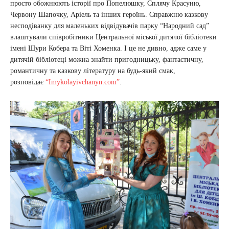
просто обожнюють історії про Попелюшку, Сплячу Красуню,
Червону Шапочку, Аріель та інших героїнь. Справжню казкову
несподіванку для маленьких відвідувачів парку “Народний сад”
влаштували співробітники Центральної міської дитячої бібліотеки
імені Шури Кобера та Віті Хоменка. І це не дивно, адже саме у
дитячій бібліотеці можна знайти пригодницьку, фантастичну,
романтичну та казкову літературу на будь-який смак,
розповідає
“Imykolayivchanyn.com”
.