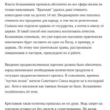
Власть большевиков проникла абсолютно во все сферы жизни не
только николаевцев. “Красным” удалось даже отменить
новогодние елки на долгих 14 лет. Неоднократно они пытались
отменить все праздники для народа, в том числе религиозные.
Сначала они отделили церковь от государства, а потом и школу от
церкви. В такой способ они пытались воспитывать атеистов.
Большевики понимали, что уже взрослое население практически
невозможно будет заставить не идти на Пасху, к примеру, в
церковь. По этому они уничтожали храмы, расстреливали
священников и пасторов, принуждали их к работе.
Введение продовольственных карточек должно было обеспечить
народ минимально необходимым количеством продуктов в
ситуации продовольственного кризиса. К сожалению, времена
“пустых полок” жители Советского Союза видели не в последний
раз. Хотя и магазинов как таковых больше не было. Большевики
позаботились об этом.
Крестьянам такая политика пришлась не по душе. Ведь запрет на
торговлю оставил их без средств к существованию. Не желая