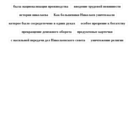
была национализация производства
введение трудовой повинности
история николаева
Как большевики Николаев уничтожали
которое было сосредоточено в одних руках
особое презрение к богатству
прекращение денежного оборота
продуктовые карточки
с насильной передачи дел Николаевского совета
уничтожение религии