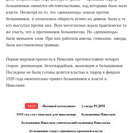
большевиков сменился обстоятельствами, над которыми было мало
власти. Несмотря на то, что «деникинцы» пошли против
большевиков, и попытались обернуть вспять их деяния, были и те
кто выступал против них. Всех несогласных ждала практически та
же участь, что и противников большевизма. Но «деникинцы»
были меньшим злом. При них работали школы, гимназии, заводы,
были восстановлены трамваи.
Первая мировая принесла в Николаев противостояние четырех
сторон: деникинцев, белогвардейцев, махновцев и большевиков.
Последние не были готовы делится властью и террор в феврале
1920 года окончательно привел большевиков к власти в
Николаеве.
TAGS
«Военный коммунизм»
|| съезде РСДРП
1919 год стал тяжелым для николаевце
большевики Николаев
большевики Николаев уничтожалибольшевики Николаева
большевики станут синонимом кровавой власти