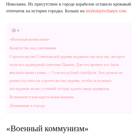
Николаева. Их присутствие в городе корабелов оставило кровавый
отпечаток на истории городка. Больше на
imykolayivchanyn.com
.
«Военный коммунизм»
Кощунство над святынями
Строительство Семеновской церкви подвигло наследство, которое
получил надворный советник Павлов. Для тех времен это была
внушительная сумма — 5 тысяч рублей серебром. Эти деньги он
решил пустить на строительство церкви, чтобы исполнить
последнюю волю усопшей сестры одного вице-адмирала.
Большевистская карательная машина
Деникинцы в городе
«Военный коммунизм»