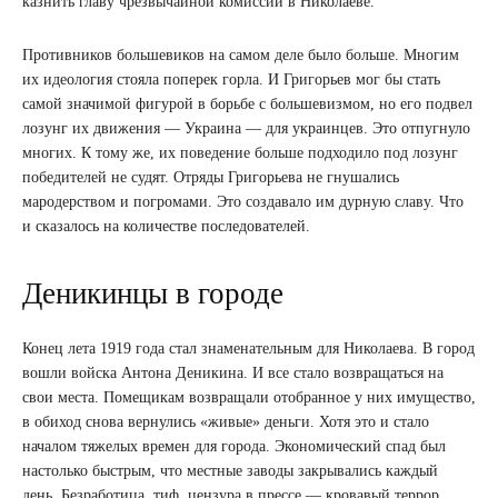
казнить главу чрезвычайной комиссии в Николаеве.
Противников большевиков на самом деле было больше. Многим
их идеология стояла поперек горла. И Григорьев мог бы стать
самой значимой фигурой в борьбе с большевизмом, но его подвел
лозунг их движения — Украина — для украинцев. Это отпугнуло
многих. К тому же, их поведение больше подходило под лозунг
победителей не судят. Отряды Григорьева не гнушались
мародерством и погромами. Это создавало им дурную славу. Что
и сказалось на количестве последователей.
Деникинцы в городе
Конец лета 1919 года стал знаменательным для Николаева. В город
вошли войска Антона Деникина. И все стало возвращаться на
свои места. Помещикам возвращали отобранное у них имущество,
в обиход снова вернулись «живые» деньги. Хотя это и стало
началом тяжелых времен для города. Экономический спад был
настолько быстрым, что местные заводы закрывались каждый
день. Безработица, тиф, цензура в прессе — кровавый террор