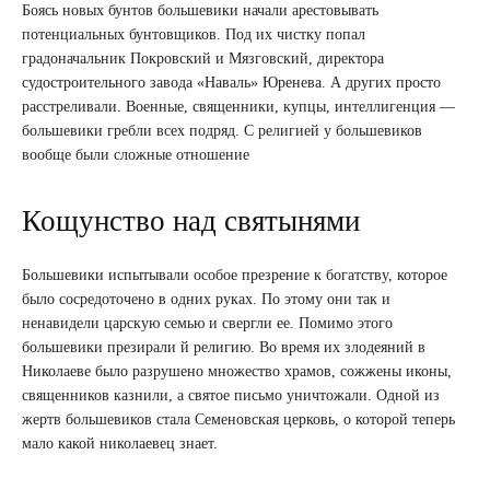
Боясь новых бунтов большевики начали арестовывать
потенциальных бунтовщиков. Под их чистку попал
градоначальник Покровский и Мязговский, директора
судостроительного завода «Наваль» Юренева. А других просто
расстреливали. Военные, священники, купцы, интеллигенция —
большевики гребли всех подряд. С религией у большевиков
вообще были сложные отношение
Кощунство над святынями
Большевики испытывали особое презрение к богатству, которое
было сосредоточено в одних руках. По этому они так и
ненавидели царскую семью и свергли ее. Помимо этого
большевики презирали й религию. Во время их злодеяний в
Николаеве было разрушено множество храмов, сожжены иконы,
священников казнили, а святое письмо уничтожали. Одной из
жертв большевиков стала Семеновская церковь, о которой теперь
мало какой николаевец знает.