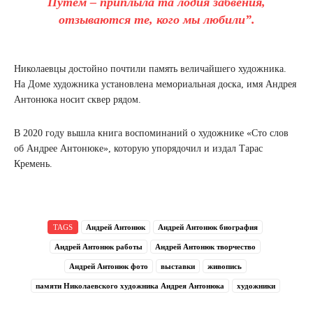
Путем – приплыла та лодия забвения,
отзываются те, кого мы любили”.
Николаевцы достойно почтили память величайшего художника.
На Доме художника установлена ​​мемориальная доска, имя Андрея
Антонюка носит сквер рядом.
В 2020 году вышла книга воспоминаний о художнике «Сто слов
об Андрее Антонюке», которую упорядочил и издал Тарас
Кремень.
TAGS
Андрей Антонюк
Андрей Антонюк биография
Андрей Антонюк работы
Андрей Антонюк творчество
Андрей Антонюк фото
выставки
живопись
памяти Николаевского художника Андрея Антонюка
художники