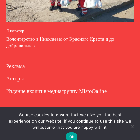
Я новатор
Волонтерство в Николаеве: от Красного Креста и до
добровольцев
Реклама
Авторы
Издание входит в медиагруппу
MistoOnline
Copyright © Полное использование материала
We use cookies to ensure that we give you the best
experience on our website. If you continue to use this site we
запрещено. Частично разрешено с гиперссылкой.
will assume that you are happy with it.
Ok