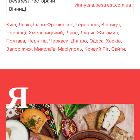
BestRest Ресторани
vinnytsia.bestrest.com.ua
Вінниці
Київ
,
Львів
,
Івано-Франківськ
,
Тернопіль
,
Вінниця
,
Чернівці
,
Хмельницький
,
Рівне
,
Луцьк
,
Житомир
,
Полтава
,
Чернігів
,
Черкаси
,
Дніпро
,
Одеса
,
Харків
,
Запоріжжя
,
Миколаїв
,
Маріуполь
,
Кривий Ріг
,
Сайти
.
Я