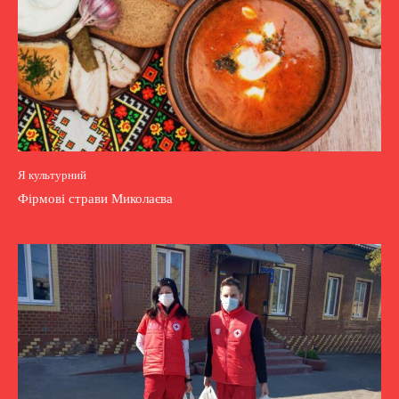
Я культурний
Фірмові страви Миколаєва