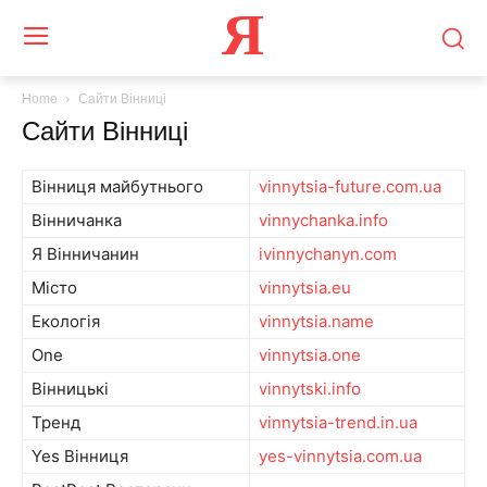
Я
Home
Сайти Вінниці
Сайти Вінниці
Вінниця майбутнього
vinnytsia-future.com.ua
Вінничанка
vinnychanka.info
Я Вінничанин
ivinnychanyn.com
Місто
vinnytsia.eu
Екологія
vinnytsia.name
One
vinnytsia.one
Вінницькі
vinnytski.info
Тренд
vinnytsia-trend.in.ua
Yes Вінниця
yes-vinnytsia.com.ua