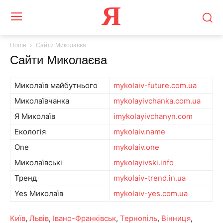
Я
Home
Сайти Миколаєва
Сайти Миколаєва
Миколаїв майбутнього
mykolaiv-future.com.ua
Миколаївчанка
mykolayivchanka.com.ua
Я Миколаїв
imykolayivchanyn.com
Екологія
mykolaiv.name
One
mykolaiv.one
Миколаївські
mykolayivski.info
Тренд
mykolaiv-trend.in.ua
Yes Миколаїв
mykolaiv-yes.com.ua
Київ
,
Львів
,
Івано-Франківськ
,
Тернопіль
,
Вінниця
,