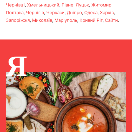
Чернівці
,
Хмельницький
,
Рівне
,
Луцьк
,
Житомир
,
Полтава
,
Чернігів
,
Черкаси
,
Дніпро
,
Одеса
,
Харків
,
Запоріжжя
,
Миколаїв
,
Маріуполь
,
Кривий Ріг
,
Сайти
.
Я