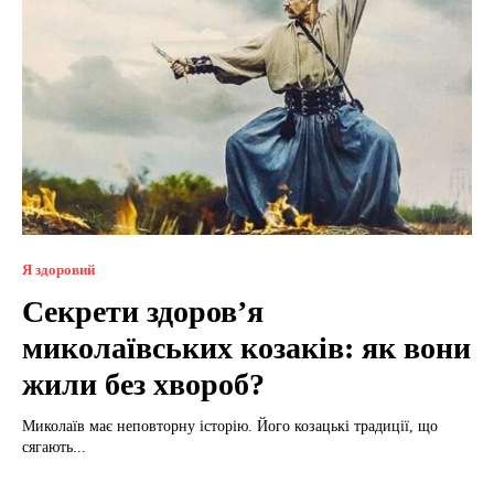
Я здоровий
Секрети здоров’я
миколаївських козаків: як вони
жили без хвороб?
Миколаїв має неповторну історію. Його козацькі традиції, що
сягають...