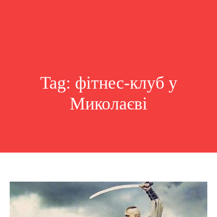
Tag:
фітнес-клуб у
Миколаєві