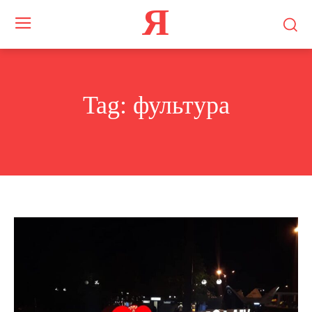
Я
Tag:
фультура