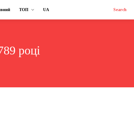
ивний
ТОП
UA
Search
789 році