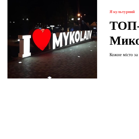
Я культурний
ТОП-
Мико
Кожне місто за