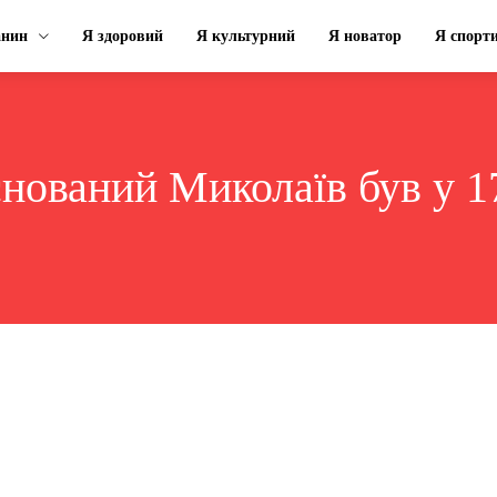
анин
Я здоровий
Я культурний
Я новатор
Я спорт
снований Миколаїв був у 1