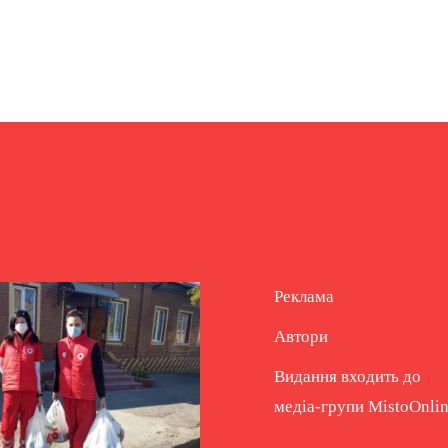
Реклама
Автори
Видання входить до
медіа-групи
MistoOnli