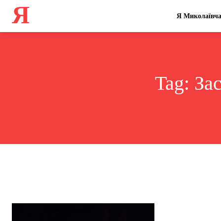
Я
Я Миколаївч
Tag:
За