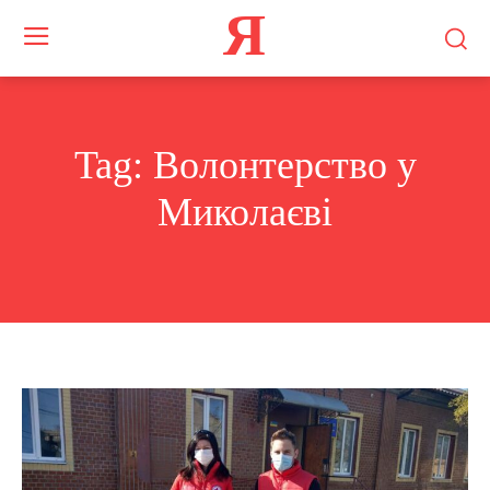
Я
Tag:
Волонтерство у
Миколаєві