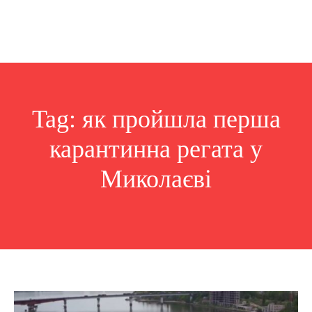
Tag:
як пройшла перша
карантинна регата у
Миколаєві