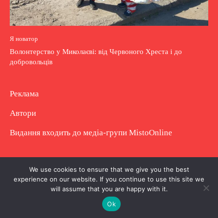
Я новатор
Волонтерство у Миколаєві: від Червоного Хреста і до
добровольців
Реклама
Автори
Видання входить до медіа-групи
MistoOnline
Copyright © Повне використання матеріалу
We use cookies to ensure that we give you the best
experience on our website. If you continue to use this site we
заборонено. Частково можна з гіперпосиланням.
will assume that you are happy with it.
Ok
.
.
.