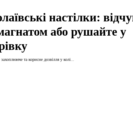
лаївські настілки: відчу
 магнатом або рушайте у
рівку
- захоплююче та корисне дозвілля у колі...