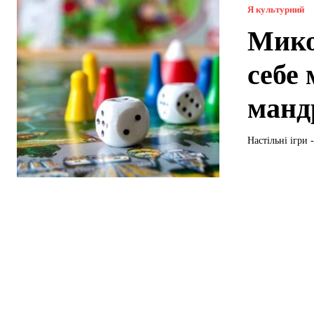
Я культурний
Мико
себе
манд
Настільні ігри 