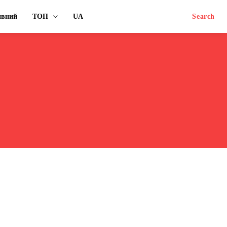
ивний
ТОП
UA
Search