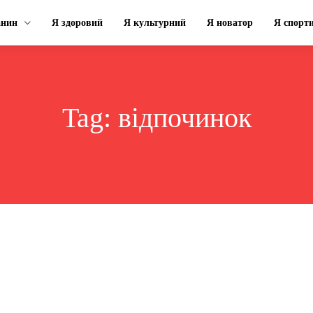
анин
Я здоровий
Я культурний
Я новатор
Я спорт
Tag:
відпочинок