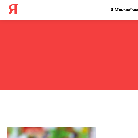
Я
Я Миколаївч