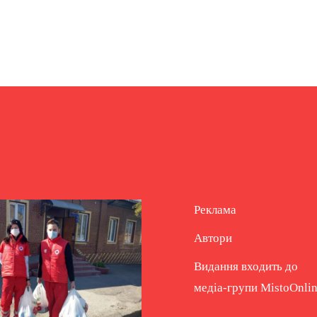
Реклама
Автори
Видання входить до
медіа-групи
MistoOnli