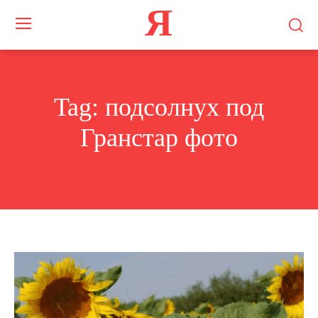
Я
Tag:
подсолнух под
Гранстар фото