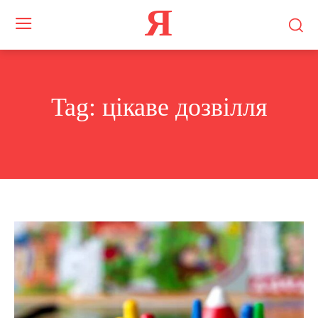
Я
Tag:
цікаве дозвілля