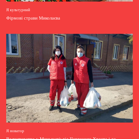
Я культурний
Фірмові страви Миколаєва
Я новатор
Волонтерство у Миколаєві: від Червоного Хреста і до