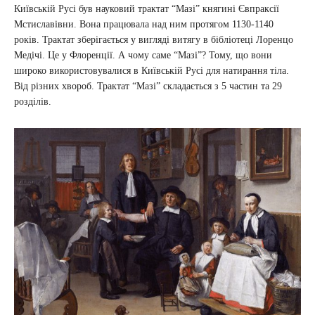
Київській Русі був науковий трактат “Мазі” княгині Євпраксії
Мстиславівни. Вона працювала над ним протягом 1130-1140
років. Трактат зберігається у вигляді витягу в бібліотеці Лоренцо
Медічі. Це у Флоренції. А чому саме “Мазі”? Тому, що вони
широко використовувалися в Київській Русі для натирання тіла.
Від різних хвороб. Трактат “Мазі” складається з 5 частин та 29
розділів.