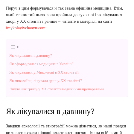
Поруч з цим формувалася й так звана офіційна медицина. Втім,
який тернистий шлях вона пройшла до сучасної і як лікувалися
хворі у ХХ столітті і раніше – читайте в матеріалі на сайті
imykolayivchanyn.com
.
Як лікувалися в давнину?
Як сформувалася медицина в Україні?
Як лікувалися у Миколаєві в ХХ столітті?
Як миколаївці лікували грип у ХХ столітті?
Лікування грипу у ХХ столітті медичними препаратами
Як лікувалися в давнину?
Завдяки археології та етнографії можна дізнатися, як наші предки
використовували цілющі властивості рослин. Бо на всій земній