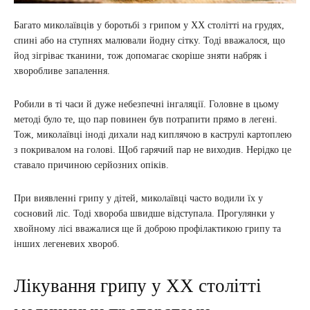
Багато миколаївців у боротьбі з грипом у ХХ столітті на грудях,
спині або на ступнях малювали йодну сітку. Тоді вважалося, що
йод зігріває тканини, тож допомагає скоріше зняти набряк і
хворобливе запалення.
Робили в ті часи й дуже небезпечні інгаляції. Головне в цьому
методі було те, що пар повинен був потрапити прямо в легені.
Тож, миколаївці іноді дихали над киплячою в каструлі картоплею
з покривалом на голові. Щоб гарячий пар не виходив. Нерідко це
ставало причиною серйозних опіків.
При виявленні грипу у дітей, миколаївці часто водили їх у
сосновий ліс. Тоді хвороба швидше відступала. Прогулянки у
хвойному лісі вважалися ще й доброю профілактикою грипу та
інших легеневих хвороб.
Лікування грипу у ХХ столітті