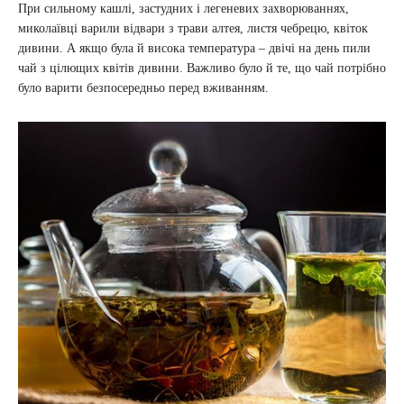
При сильному кашлі, застудних і легеневих захворюваннях,
миколаївці варили відвари з трави алтея, листя чебрецю, квіток
дивини. А якщо була й висока температура – двічі на день пили
чай з цілющих квітів дивини. Важливо було й те, що чай потрібно
було варити безпосередньо перед вживанням.