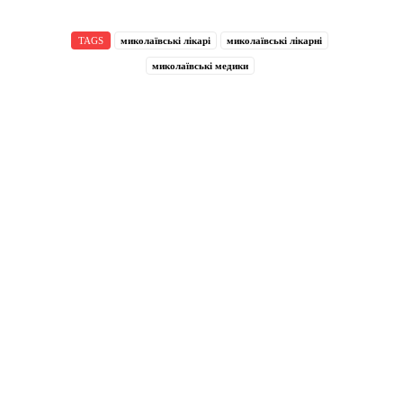
TAGS
миколаївські лікарі
миколаївські лікарні
миколаївські медики