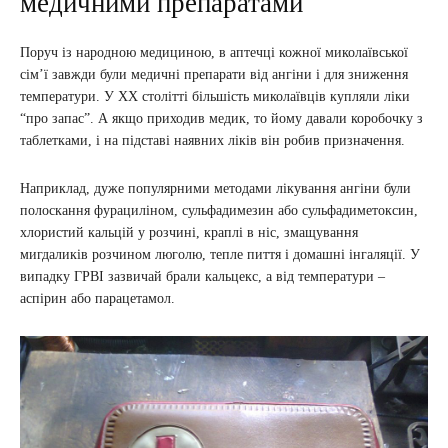
медичними препаратами
Поруч із народною медициною, в аптечці кожної миколаївської
сім’ї завжди були медичні препарати від ангіни і для зниження
температури. У ХХ столітті більшість миколаївців купляли ліки
“про запас”. А якщо приходив медик, то йому давали коробочку з
таблетками, і на підставі наявних ліків він робив призначення.
Наприклад, дуже популярними методами лікування ангіни були
полоскання фурациліном, сульфадимезин або сульфадиметоксин,
хлористий кальцій у розчині, краплі в ніс, змащування
мигдаликів розчином люголю, тепле пиття і домашні інгаляції. У
випадку ГРВІ зазвичай брали кальцекс, а від температури –
аспірин або парацетамол.