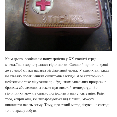
Крім цього, особливою популярністю у ХХ столітті серед
миколаївців користувалися гірчичники. Сильний приплив крові
до грудної клітки надавав зігрівальний ефект. У деяких випадках
це ставало полегшенням симптомів застуди. Але категорично
небезпечно таке лікування при будь-яких запальних процесах в
бронхах або легенях, а також при високій температурі. Бо
гірчичники можуть сильно погіршити наявну ситуацію. Крім
того, ефірні олії, які випаровуються від гірчиці, можуть
викликати навіть астму. Тому, про такий метод лікування сьогодні
точно краще забути.