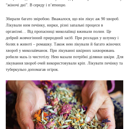
“жіночі дні”. В середу і п’ятницю.
Збирали багато звіробою. Вважалося, що він лікує аж 90 хвороб.
Лікували ним печінку, нирки, різні запальні процеси в
організмі… Від пропасниці миколаїівці вживали полин. Це
добрий жовчогінний природний засіб. При розладах у шлунку і
болях в животі – ромашку. Також нею лікували й багато жіночих
хвороб у миколаївчанок. При лікуванні шкірних захворювань
робили мазь із чистотілу. Нею мазали потрібні ділянки шкіри. Для
лікування хвороб очей використовували кріп. Лікувати печінку та
туберкульоз допомагав огірок.