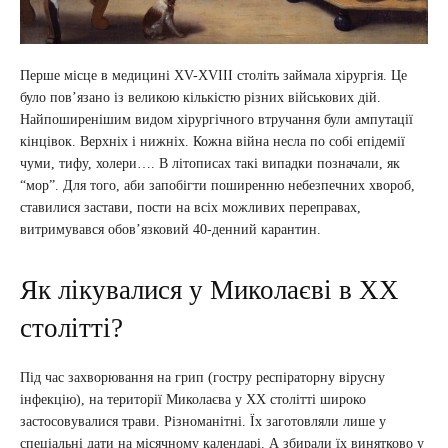
Перше місце в медицині XV-XVIII століть займала хірургія. Це
було пов’язано із великою кількістю різних військових дій.
Найпоширенішим видом хірургічного втручання були ампутації
кінцівок. Верхніх і нижніх. Кожна війна несла по собі епідемії
чуми, тифу, холери…. В літописах такі випадки позначали, як
“мор”. Для того, аби запобігти поширенню небезпечних хвороб,
ставилися застави, пости на всіх можливих переправах,
витримувався обов’язковий 40-денний карантин.
Як лікувалися у Миколаєві в ХХ
столітті?
Під час захворювання на грип (гостру респіраторну вірусну
інфекцію), на території Миколаєва у ХХ столітті широко
застосовувалися трави. Різноманітні. Їх заготовляли лише у
спеціальні дати на місячному календарі. А збирали їх винятково у