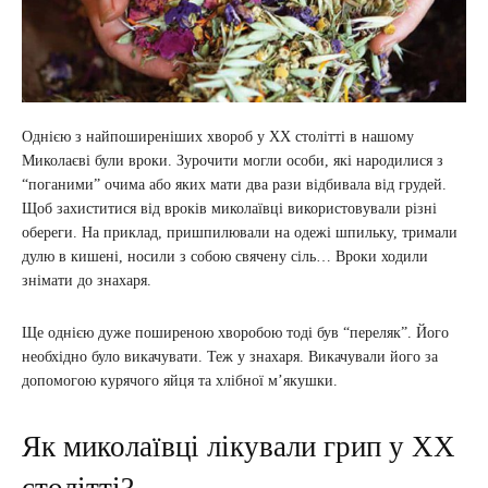
Однією з найпоширеніших хвороб у ХХ столітті в нашому
Миколаєві були вроки. Зурочити могли особи, які народилися з
“поганими” очима або яких мати два рази відбивала від грудей.
Щоб захиститися від вроків миколаївці використовували різні
обереги. На приклад, пришпилювали на одежі шпильку, тримали
дулю в кишені, носили з собою свячену сіль… Вроки ходили
знімати до знахаря.
Ще однією дуже поширеною хворобою тоді був “переляк”. Його
необхідно було викачувати. Теж у знахаря. Викачували його за
допомогою курячого яйця та хлібної м’якушки.
Як миколаївці лікували грип у ХХ
столітті?