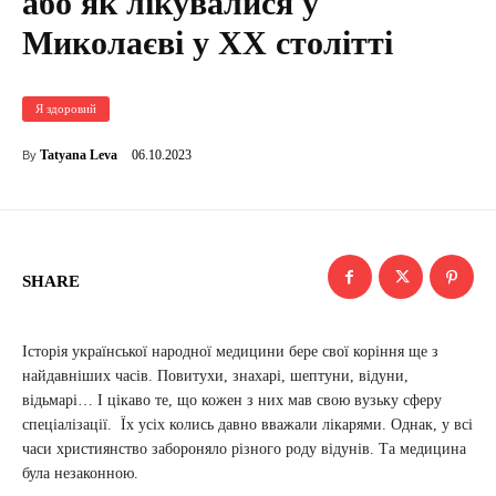
або як лікувалися у
Миколаєві у ХХ столітті
Я здоровий
06.10.2023
Tatyana Leva
By
SHARE
Історія української народної медицини бере свої коріння ще з
найдавніших часів. Повитухи, знахарі, шептуни, відуни,
відьмарі… І цікаво те, що кожен з них мав свою вузьку сферу
спеціалізації. Їх усіх колись давно вважали лікарями. Однак, у всі
часи християнство забороняло різного роду відунів. Та медицина
була незаконною.