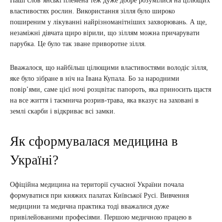
Наші слов’янські племена теж дуже добре розумілися на цілющих
властивостях рослин. Використання зілля було широко
поширеним у лікуванні найрізноманітніших захворювань. А ще,
незаміжні дівчата щиро вірили, що зіллям можна причарувати
парубка. Це було так зване приворотне зілля.
Вважалося, що найбільш цілющими властивостями володіє зілля,
яке було зібране в ніч на Івана Купала. Бо за народними
повір’ями, саме цієї ночі розцвітає папороть, яка приносить щастя
на все життя і таємнича розрив-трава, яка вказує на заховані в
землі скарби і відкриває всі замки.
Як сформувалася медицина в
Україні?
Офіційна медицина на території сучасної України почала
формуватися при княжих палатах Київської Русі. Вивчення
медицини та медична практика тоді вважалися дуже
привілейованими професіями. Першою медичною працею в