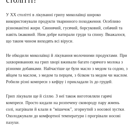
У ХХ столітті в лікуванні грипу миколаївці широко
використовували продукти тваринного походження. Особливо
різноманітні жири. Свинячий, гусячий, борсуковий, собачий та
навіть їжаковий. Ним добре натирали груди та спину. Вважалося,
що таким чином виходять всі віруси.
Не обходили миколаївці й лікування молочними продуктами. При
захворюваннях на грип хворі вживали багато гарячого молока з
різними добавками. Найчастіше це були масло з медом та содою, з
яйцем та маслом, з медом та перцем, з білком та медом чи маслом.
Робили різні компреси з кефіру і прикладали їх до грудей.
Грип лікували ще й сіллю. З неї також виготовляли гарячі
компреси. Просто кидали на розпечену сковороду пару жмень
солі, нагрівали й клали в “мішечок”, згорнутий з носової хустки.
Охолоджували до комфортної температури і прогрівали носові
пазухи.