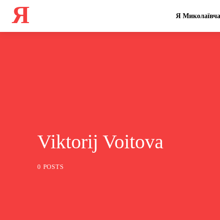
Я
Я Миколаївч
Viktorij Voitova
0 POSTS