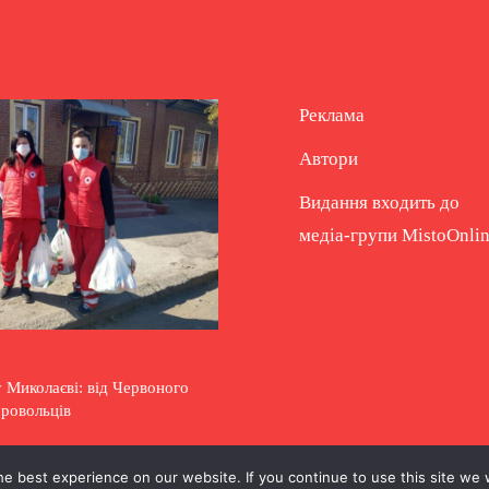
Реклама
Автори
Видання входить до
медіа-групи
MistoOnli
 Миколаєві: від Червоного
бровольців
e best experience on our website. If you continue to use this site we w