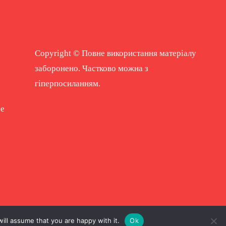
Copyright © Повне використання матеріалу
заборонено. Частково можна з
гіперпосиланням.
ne
ill assume that you are happy with it.
Ok