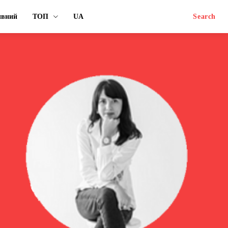
ивний
ТОП
UA
Search