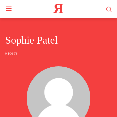
Я
Sophie Patel
0 POSTS